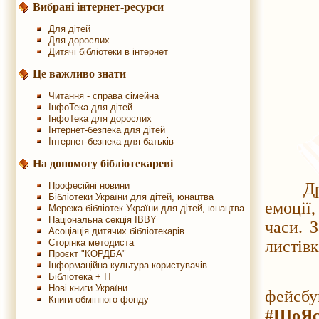
Вибрані інтернет-ресурси
Для дітей
Для дорослих
Дитячі бібліотеки в інтернет
Це важливо знати
Читання - справа сімейна
ІнфоТека для дітей
ІнфоТека для дорослих
Інтернет-безпека для дітей
Інтернет-безпека для батьків
На допомогу бібліотекареві
Друзі,
Професійні новини
Бібліотеки України для дітей, юнацтва
емоції,
Мережа бібліотек України для дітей, юнацтва
Національна секція IBBY
часи. 
Асоціація дитячих бібліотекарів
Сторінка методиста
листівк
Проєкт "КОРДБА"
Інформаційна культура користувачів
Свої 
Бібліотека + IT
Нові книги України
фейс
Книги обмінного фонду
#ЩоЯс