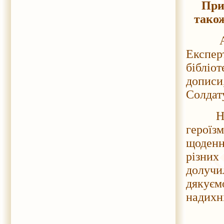
При
також
Акція 
Експе
бібліо
дописи
Солдат
На зна
героїз
щоденн
різни
долучи
дякуєм
надихн