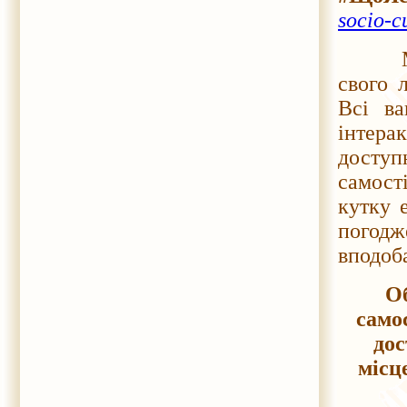
socio-c
Можна
свого 
Всі ва
інтера
доступ
самост
кутку 
погод
вподоб
Об
само
дос
місц