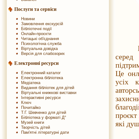
Послуги та сервіси
Новини
Замовлення екскурсій
Бібліотечні події
Онлайн-проєкти
Читацькі об'єднання
Психологічна служба
Націон
Віртуальна довідка
Версія для слабозорих
серед 
Електронні ресурси
підтри
Це онл
Електронний каталог
Електронна бібліотека
усіх к
Медіатека
Видання бібліотек для дітей
авторс
Віртуальні книжкові виставки
захис
Інтерактивні ресурси
Ключ
благод
Почитайко
Т.Г. Шевченко для дітей
проєкт 
Бібліотека у форматі Д°
які душ
Музей книги
Творчість дітей
Пам'ятні літературні дати