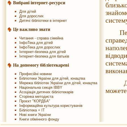
Вибрані інтернет-ресурси
близьк
знайом
Для дітей
Для дорослих
систему
Дитячі бібліотеки в інтернет
Це важливо знати
Педаго
Читання - справа сімейна
справ
ІнфоТека для дітей
наполе
ІнфоТека для дорослих
Інтернет-безпека для дітей
відво
Інтернет-безпека для батьків
систем
На допомогу бібліотекареві
викона
Професійні новини
Бібліотеки України для дітей, юнацтва
Детал
Мережа бібліотек України для дітей, юнацтва
Національна секція IBBY
можете
Асоціація дитячих бібліотекарів
Сторінка методиста
Проєкт "КОРДБА"
Інформаційна культура користувачів
Бібліотека + IT
Нові книги України
Книги обмінного фонду