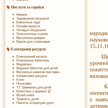
Послуги та сервіси
Новини
Замовлення екскурсій
Бібліотечні події
У 202
Онлайн-проєкти
Читацькі об'єднання
народж
Психологічна служба
Віртуальна довідка
науков
Версія для слабозорих
15.11.1
Електронні ресурси
Ще 40
Електронний каталог
Електронна бібліотека
урочно
Медіатека
понятт
Видання бібліотек для дітей
Віртуальні книжкові виставки
вихова
Інтерактивні ресурси
Ключ
Почитайко
Комен
Т.Г. Шевченко для дітей
Бібліотека у форматі Д°
охопити
Музей книги
у навч
Творчість дітей
Пам'ятні літературні дати
дотрим