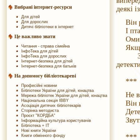
випере
Вибрані інтернет-ресурси
деякі і
Для дітей
Він ря
Для дорослих
Дитячі бібліотеки в інтернет
І птахі
Це важливо знати
Омине 
Якщо б
Читання - справа сімейна
ІнфоТека для дітей
Злочи
ІнфоТека для дорослих
Інтернет-безпека для дітей
детект
Інтернет-безпека для батьків
На допомогу бібліотекареві
***
Професійні новини
Бібліотеки України для дітей, юнацтва
Не вер
Мережа бібліотек України для дітей, юнацтва
Національна секція IBBY
Він не
Асоціація дитячих бібліотекарів
Детект
Сторінка методиста
Проєкт "КОРДБА"
Звуть 
Інформаційна культура користувачів
Бібліотека + IT
Нові книги України
***
Книги обмінного фонду