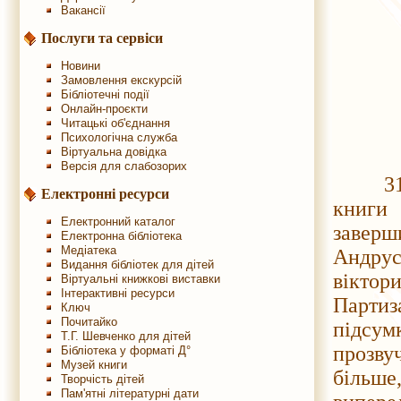
Вакансії
Послуги та сервіси
Новини
Замовлення екскурсій
Бібліотечні події
Онлайн-проєкти
Читацькі об'єднання
Психологічна служба
Віртуальна довідка
Версія для слабозорих
31 бе
Електронні ресурси
книги
Електронний каталог
заверш
Електронна бібліотека
Медіатека
Андрус
Видання бібліотек для дітей
віктор
Віртуальні книжкові виставки
Інтерактивні ресурси
Партиз
Ключ
Почитайко
підсум
Т.Г. Шевченко для дітей
прозвуч
Бібліотека у форматі Д°
Музей книги
більше
Творчість дітей
Пам'ятні літературні дати