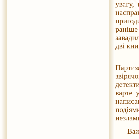
увагу,
наспра
пригод
раніше
завадил
дві кн
Події
Партиз
звіряч
детект
варте у
написа
подіям
незлам
Важлив