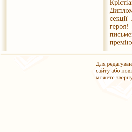
Крісті
Диплом
секції
героя
письме
премію 
Для редагуван
сайту або пов
можете зверн