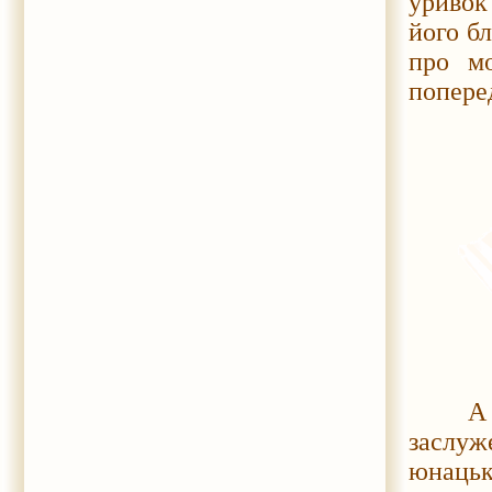
уривок
його бл
про мо
попере
А так
заслуж
юнацьк