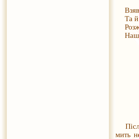
Взяв к
Та й з
Розже
Наш Ж
Після 
мить н