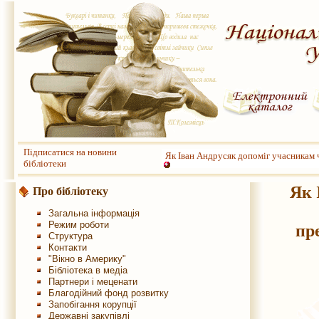
Підписатися на новини
Як Іван Андрусяк допоміг учасникам 
бібліотеки
Як 
Про бібліотеку
Загальна інформація
Режим роботи
пр
Структура
Контакти
"Вікно в Америку"
Бібліотека в медіа
Партнери і меценати
Благодійний фонд розвитку
Запобігання корупції
Державні закупівлі