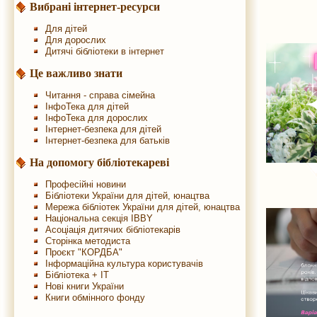
Вибрані інтернет-ресурси
Для дітей
Для дорослих
Дитячі бібліотеки в інтернет
Це важливо знати
Читання - справа сімейна
ІнфоТека для дітей
ІнфоТека для дорослих
Інтернет-безпека для дітей
Інтернет-безпека для батьків
На допомогу бібліотекареві
Професійні новини
Бібліотеки України для дітей, юнацтва
Мережа бібліотек України для дітей, юнацтва
Національна секція IBBY
Асоціація дитячих бібліотекарів
Сторінка методиста
Проєкт "КОРДБА"
Інформаційна культура користувачів
Бібліотека + IT
Нові книги України
Книги обмінного фонду