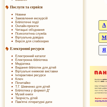
Послуги та сервіси
Новини
Замовлення екскурсій
Бібліотечні події
A
Онлайн-проєкти
Читацькі об'єднання
Психологічна служба
М
Віртуальна довідка
Версія для слабозорих
Електронні ресурси
Я
Електронний каталог
Електронна бібліотека
Медіатека
Видання бібліотек для дітей
Віртуальні книжкові виставки
Інтерактивні ресурси
Ключ
Почитайко
Т.Г. Шевченко для дітей
Бібліотека у форматі Д°
Музей книги
Творчість дітей
Пам'ятні літературні дати