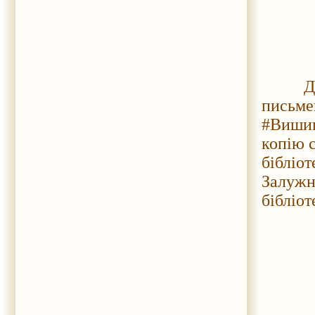
Дирек
пис
#Вишив
копію с
бібліо
Залужн
бібліот