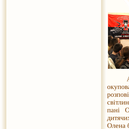
Автор
окупов
розпов
світли
пані О
дитячи
Олена 