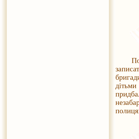
По зав
записа
бригад
дітьми
придба
незаба
полиця