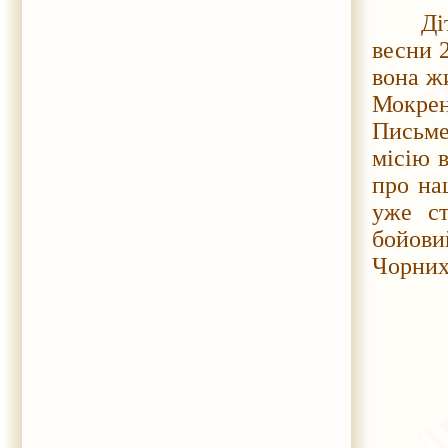
Діти т
весни 
вона жи
Мокрен
Письме
місію в
про на
уже ст
бойови
Чорних