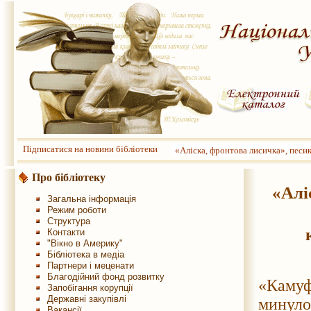
Підписатися на новини бібліотеки
«Аліска, фронтова лисичка», песик
Про бібліотеку
«Алі
Загальна інформація
Режим роботи
Структура
Контакти
"Вікно в Америку"
Бібліотека в медіа
Перша
Партнери і меценати
Благодійний фонд розвитку
«Каму
Запобігання корупції
Державні закупівлі
минулор
Вакансії