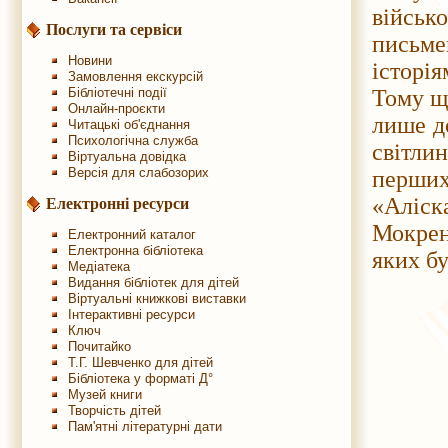
війсь
Послуги та сервіси
письм
Новини
історія
Замовлення екскурсій
Бібліотечні події
Тому щ
Онлайн-проєкти
лише д
Читацькі об'єднання
Психологічна служба
світли
Віртуальна довідка
Версія для слабозорих
перших
«Аліс
Електронні ресурси
Мокрен
Електронний каталог
Електронна бібліотека
яких бу
Медіатека
Видання бібліотек для дітей
Віртуальні книжкові виставки
Інтерактивні ресурси
Ключ
Почитайко
Т.Г. Шевченко для дітей
Бібліотека у форматі Д°
Музей книги
Творчість дітей
Пам'ятні літературні дати