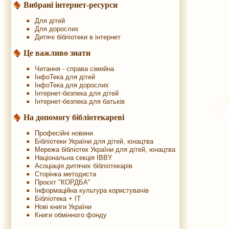
Вибрані інтернет-ресурси
Для дітей
Для дорослих
Дитячі бібліотеки в інтернет
Це важливо знати
Читання - справа сімейна
ІнфоТека для дітей
ІнфоТека для дорослих
Інтернет-безпека для дітей
Інтернет-безпека для батьків
На допомогу бібліотекареві
Професійні новини
Бібліотеки України для дітей, юнацтва
Мережа бібліотек України для дітей, юнацтва
Національна секція IBBY
Асоціація дитячих бібліотекарів
Сторінка методиста
Проєкт "КОРДБА"
Інформаційна культура користувачів
Бібліотека + IT
Нові книги України
Книги обмінного фонду