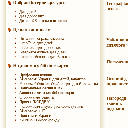
Вибрані інтернет-ресурси
Географіч
аспект
Для дітей
Для дорослих
Дитячі бібліотеки в інтернет
Це важливо знати
Читання - справа сімейна
Увійшов в
ІнфоТека для дітей
дитячого 
ІнфоТека для дорослих
Інтернет-безпека для дітей
Інтернет-безпека для батьків
Письменн
На допомогу бібліотекареві
Професійні новини
Основні де
Бібліотеки України для дітей, юнацтва
Мережа бібліотек України для дітей, юнацтва
щодо пост
Національна секція IBBY
Асоціація дитячих бібліотекарів
Сторінка методиста
Нагороди,
Проєкт "КОРДБА"
звання,
Інформаційна культура користувачів
відзнак
Бібліотека + IT
Нові книги України
Книги обмінного фонду