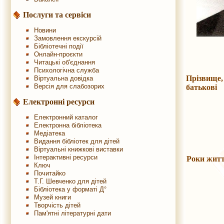
Послуги та сервіси
Новини
Замовлення екскурсій
Бібліотечні події
Онлайн-проєкти
Читацькі об'єднання
Психологічна служба
Прізвище,
Віртуальна довідка
Версія для слабозорих
батьков
Електронні ресурси
Електронний каталог
Електронна бібліотека
Медіатека
Видання бібліотек для дітей
Віртуальні книжкові виставки
Інтерактивні ресурси
Роки жит
Ключ
Почитайко
Т.Г. Шевченко для дітей
Бібліотека у форматі Д°
Музей книги
Творчість дітей
Пам'ятні літературні дати