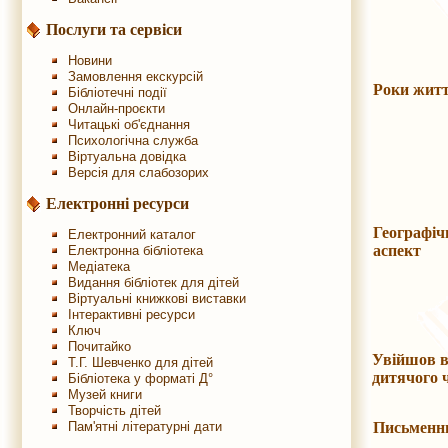
Послуги та сервіси
Новини
Замовлення екскурсій
Роки жит
Бібліотечні події
Онлайн-проєкти
Читацькі об'єднання
Психологічна служба
Віртуальна довідка
Версія для слабозорих
Електронні ресурси
Географіч
Електронний каталог
аспект
Електронна бібліотека
Медіатека
Видання бібліотек для дітей
Віртуальні книжкові виставки
Інтерактивні ресурси
Ключ
Почитайко
Увійшов в
Т.Г. Шевченко для дітей
дитячого 
Бібліотека у форматі Д°
Музей книги
Творчість дітей
Пам'ятні літературні дати
Письменн