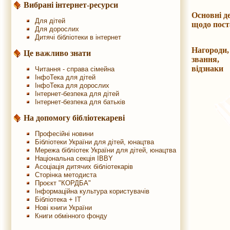
Вибрані інтернет-ресурси
Основні де
Для дітей
щодо пост
Для дорослих
Дитячі бібліотеки в інтернет
Нагороди,
Це важливо знати
звання,
відзнак
Читання - справа сімейна
ІнфоТека для дітей
ІнфоТека для дорослих
Інтернет-безпека для дітей
Інтернет-безпека для батьків
На допомогу бібліотекареві
Професійні новини
Бібліотеки України для дітей, юнацтва
Мережа бібліотек України для дітей, юнацтва
Національна секція IBBY
Асоціація дитячих бібліотекарів
Сторінка методиста
Проєкт "КОРДБА"
Інформаційна культура користувачів
Бібліотека + IT
Нові книги України
Книги обмінного фонду