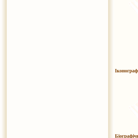
Іконограф
Біографіч