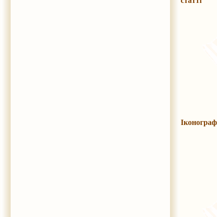
статті
Іконограф