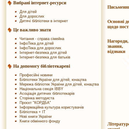
Вибрані інтернет-ресурси
Письменн
Для дітей
Для дорослих
Дитячі бібліотеки в інтернет
Основні де
щодо пост
Це важливо знати
Читання - справа сімейна
Нагороди,
ІнфоТека для дітей
звання,
ІнфоТека для дорослих
відзнак
Інтернет-безпека для дітей
Інтернет-безпека для батьків
На допомогу бібліотекареві
Професійні новини
Бібліотеки України для дітей, юнацтва
Мережа бібліотек України для дітей, юнацтва
Національна секція IBBY
Асоціація дитячих бібліотекарів
Сторінка методиста
Проєкт "КОРДБА"
Інформаційна культура користувачів
Бібліотека + IT
Нові книги України
Книги обмінного фонду
Літератур