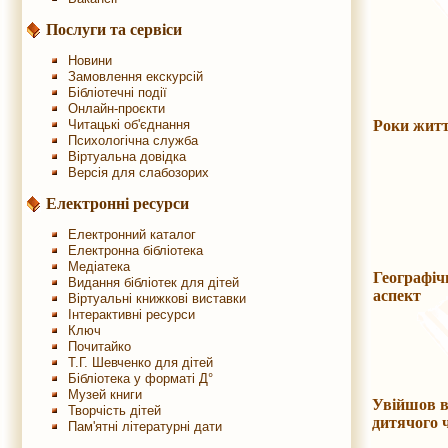
Послуги та сервіси
Новини
Замовлення екскурсій
Бібліотечні події
Онлайн-проєкти
Читацькі об'єднання
Роки жит
Психологічна служба
Віртуальна довідка
Версія для слабозорих
Електронні ресурси
Електронний каталог
Електронна бібліотека
Медіатека
Географіч
Видання бібліотек для дітей
аспект
Віртуальні книжкові виставки
Інтерактивні ресурси
Ключ
Почитайко
Т.Г. Шевченко для дітей
Бібліотека у форматі Д°
Музей книги
Увійшов в
Творчість дітей
дитячого 
Пам'ятні літературні дати