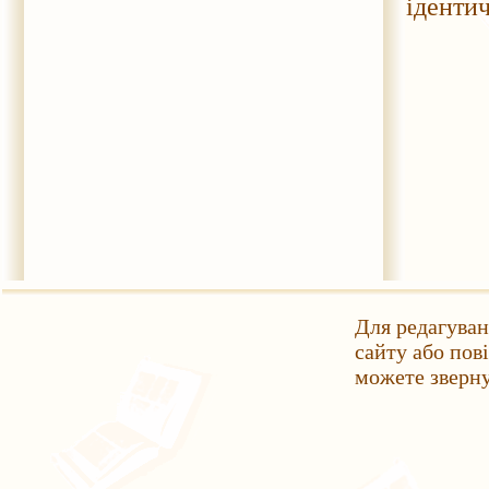
ідентич
Для редагуван
сайту або пов
можете зверн