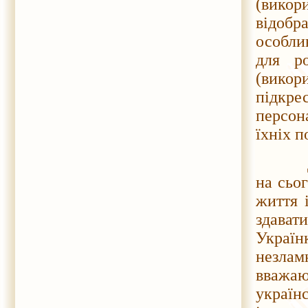
(вико
відобр
особли
для ро
(викор
підкре
персон
їхніх п
Дівчат
на сьог
життя 
здават
Украї
незлам
вважа
україн