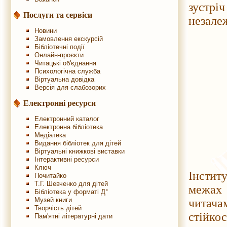
зустріч
Послуги та сервіси
незалеж
Новини
Замовлення екскурсій
Бібліотечні події
Онлайн-проєкти
Читацькі об'єднання
Психологічна служба
Віртуальна довідка
Версія для слабозорих
Електронні ресурси
Електронний каталог
Електронна бібліотека
Медіатека
Видання бібліотек для дітей
Віртуальні книжкові виставки
Інтерактивні ресурси
Докто
Ключ
Інстит
Почитайко
Т.Г. Шевченко для дітей
межах 
Бібліотека у форматі Д°
Музей книги
читача
Творчість дітей
стійк
Пам'ятні літературні дати