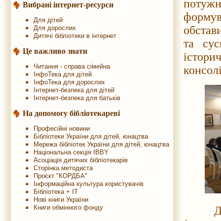
потужн
Вибрані інтернет-ресурси
формув
Для дітей
обстави
Для дорослих
Дитячі бібліотеки в інтернет
та сус
Це важливо знати
істор
Читання - справа сімейна
консолі
ІнфоТека для дітей
ІнфоТека для дорослих
Інтернет-безпека для дітей
Інтернет-безпека для батьків
На допомогу бібліотекареві
Професійні новини
Бібліотеки України для дітей, юнацтва
Мережа бібліотек України для дітей, юнацтва
Національна секція IBBY
Асоціація дитячих бібліотекарів
Сторінка методиста
Проєкт "КОРДБА"
Інформаційна культура користувачів
Бібліотека + IT
Нові книги України
Книги обмінного фонду
Діти з