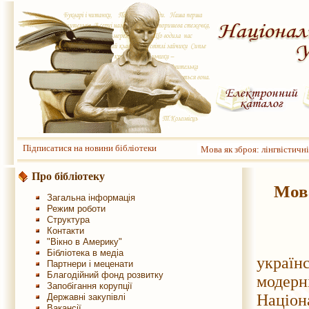
Підписатися на новини бібліотеки
Мова як зброя: лінгвістичн
Про бібліотеку
Мова
Загальна інформація
Режим роботи
Структура
Контакти
З наг
"Вікно в Америку"
Бібліотека в медіа
україн
Партнери і меценати
Благодійний фонд розвитку
модерн
Запобігання корупції
Націон
Державні закупівлі
Вакансії