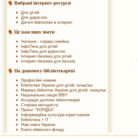
Вибрані інтернет-ресурси
Для дітей
Для дорослих
Дитячі бібліотеки в інтернет
Це важливо знати
Читання - справа сімейна
ІнфоТека для дітей
ІнфоТека для дорослих
Інтернет-безпека для дітей
Інтернет-безпека для батьків
На допомогу бібліотекареві
Професійні новини
Бібліотеки України для дітей, юнацтва
Мережа бібліотек України для дітей, юнацтва
Національна секція IBBY
Асоціація дитячих бібліотекарів
Сторінка методиста
Проєкт "КОРДБА"
Інформаційна культура користувачів
Бібліотека + IT
Нові книги України
Книги обмінного фонду