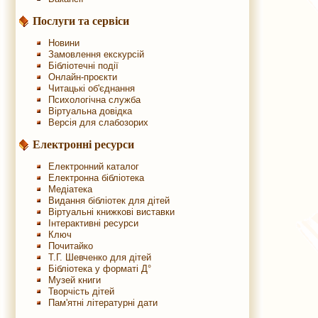
Послуги та сервіси
Новини
Замовлення екскурсій
Бібліотечні події
Онлайн-проєкти
Читацькі об'єднання
Психологічна служба
Віртуальна довідка
Версія для слабозорих
Електронні ресурси
Електронний каталог
Електронна бібліотека
Медіатека
Видання бібліотек для дітей
Віртуальні книжкові виставки
Інтерактивні ресурси
Ключ
Почитайко
Т.Г. Шевченко для дітей
Бібліотека у форматі Д°
Музей книги
Творчість дітей
Пам'ятні літературні дати