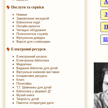
A
Послуги та сервіси
З
Новини
Замовлення екскурсій
Бібліотечні події
Онлайн-проєкти
Читацькі об'єднання
Психологічна служба
Віртуальна довідка
Версія для слабозорих
Електронні ресурси
Електронний каталог
Електронна бібліотека
Медіатека
Видання бібліотек для дітей
Віртуальні книжкові виставки
Інтерактивні ресурси
Ключ
Почитайко
Т.Г. Шевченко для дітей
Бібліотека у форматі Д°
Музей книги
Творчість дітей
Пам'ятні літературні дати