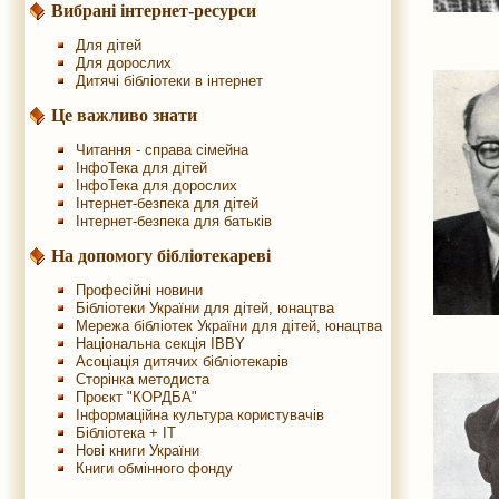
Вибрані інтернет-ресурси
Для дітей
Для дорослих
Дитячі бібліотеки в інтернет
Це важливо знати
Читання - справа сімейна
ІнфоТека для дітей
ІнфоТека для дорослих
Інтернет-безпека для дітей
Інтернет-безпека для батьків
На допомогу бібліотекареві
Професійні новини
Бібліотеки України для дітей, юнацтва
Мережа бібліотек України для дітей, юнацтва
Національна секція IBBY
Асоціація дитячих бібліотекарів
Сторінка методиста
Проєкт "КОРДБА"
Інформаційна культура користувачів
Бібліотека + IT
Нові книги України
Книги обмінного фонду