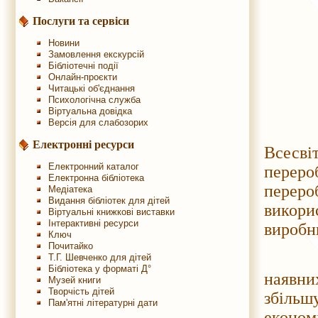
Послуги та сервіси
Новини
Замовлення екскурсій
Бібліотечні події
Онлайн-проєкти
Читацькі об'єднання
Психологічна служба
Віртуальна довідка
Версія для слабозорих
15 ли
Електронні ресурси
Всесв
Електронний каталог
перер
Електронна бібліотека
переро
Медіатека
Видання бібліотек для дітей
викори
Віртуальні книжкові виставки
Інтерактивні ресурси
виробн
Ключ
Почитайко
За ос
Т.Г. Шевченко для дітей
Бібліотека у форматі Д°
наявни
Музей книги
Творчість дітей
збільш
Пам'ятні літературні дати
економ