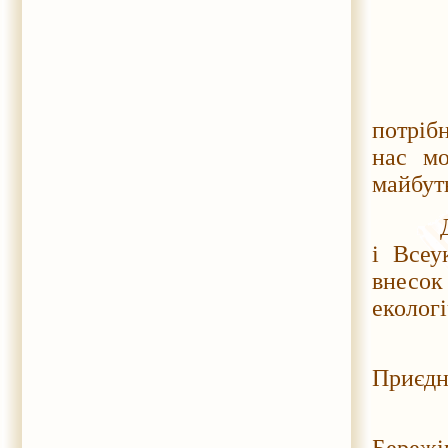
Діти з
потрібн
нас мо
майбут
Дякуєм
і Всеу
внесок
еколог
Чисте
Приєдн
Діймо