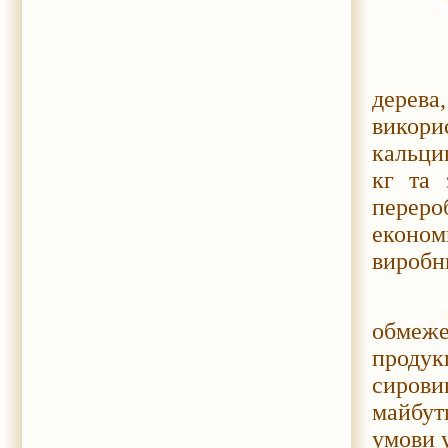
60 кг 
дерева
викори
кальцин
кг та 
переро
економ
виробн
Втори
обмеж
проду
сирови
майбут
умови у