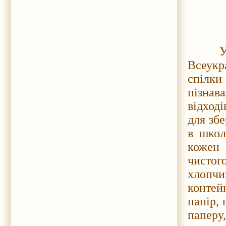
У меж
Всеукра
спілк
пізнав
відході
для збе
в школ
кожен 
чисто
хлопчи
контей
папір,
паперу