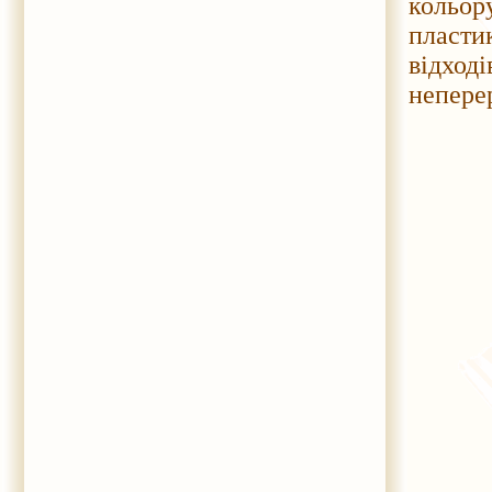
кольор
пласти
відход
неперер