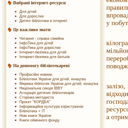
Вибрані інтернет-ресурси
правил
Для дітей
впрова
Для дорослих
Дитячі бібліотеки в інтернет
у побут
Це важливо знати
Щорок
Читання - справа сімейна
кілогр
ІнфоТека для дітей
ІнфоТека для дорослих
мільйо
Інтернет-безпека для дітей
Інтернет-безпека для батьків
перер
поводже
На допомогу бібліотекареві
Професійні новини
Зазвич
Бібліотеки України для дітей, юнацтва
Мережа бібліотек України для дітей, юнацтва
залізо
Національна секція IBBY
відхо
Асоціація дитячих бібліотекарів
Сторінка методиста
госпо
Проєкт "КОРДБА"
Інформаційна культура користувачів
ресурс
Бібліотека + IT
а отри
Нові книги України
Книги обмінного фонду