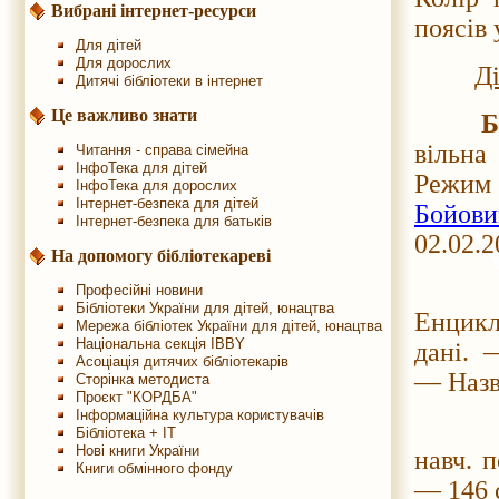
Вибрані інтернет-ресурси
поясів 
Для дітей
Для дорослих
Ді
Дитячі бібліотеки в інтернет
Це важливо знати
Б
вільна
Читання - справа сімейна
ІнфоТека для дітей
Реж
ІнфоТека для дорослих
Інтернет-безпека для дітей
Бойови
Інтернет-безпека для батьків
02.02.2
На допомогу бібліотекареві
Професійні новини
Бібліотеки України для дітей, юнацтва
Енцикл
Мережа бібліотек України для дітей, юнацтва
Національна секція IBBY
дані.
Асоціація дитячих бібліотекарів
— Назва
Сторінка методиста
Проєкт "КОРДБА"
Інформаційна культура користувачів
Бібліотека + IT
Нові книги України
навч. п
Книги обмінного фонду
— 146 с.