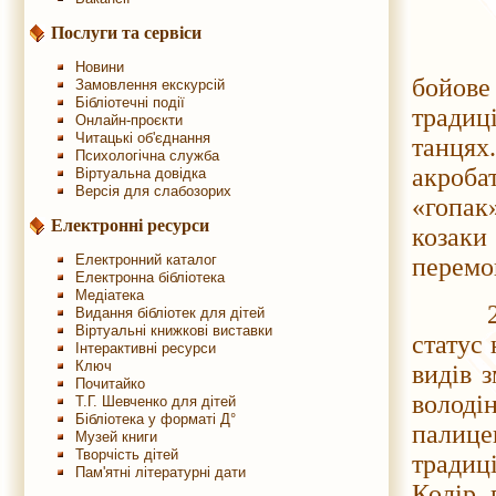
Послуги та сервіси
Новини
бойове
Замовлення екскурсій
Бібліотечні події
традиц
Онлайн-проєкти
Читацькі об'єднання
танця
Психологічна служба
акроба
Віртуальна довідка
Версія для слабозорих
«гопак
Електронні ресурси
козаки 
Електронний каталог
перемо
Електронна бібліотека
Медіатека
25 тра
Видання бібліотек для дітей
Віртуальні книжкові виставки
статус 
Інтерактивні ресурси
Ключ
видів з
Почитайко
володі
Т.Г. Шевченко для дітей
Бібліотека у форматі Д°
палице
Музей книги
Творчість дітей
традиц
Пам'ятні літературні дати
Колір 