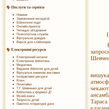
Послуги та сервіси
Новини
Замовлення екскурсій
Бібліотечні події
Онлайн-проєкти
Читацькі об'єднання
Шанов
Психологічна служба
Віртуальна довідка
Версія для слабозорих
Націон
Електронні ресурси
запро
Шевчен
Електронний каталог
Електронна бібліотека
Медіатека
У цей
Видання бібліотек для дітей
Віртуальні книжкові виставки
вишук
Інтерактивні ресурси
Ключ
атмос
Почитайко
чекают
Т.Г. Шевченко для дітей
Бібліотека у форматі Д°
ансамб
Музей книги
Творчість дітей
Тараса
Пам'ятні літературні дати
класичн