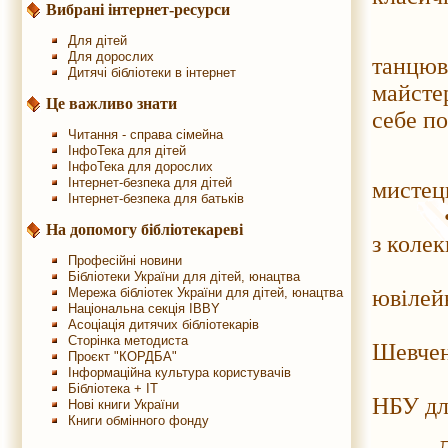
Вибрані інтернет-ресурси
Ви з
Для дітей
Для дорослих
танцюв
Дитячі бібліотеки в інтернет
майстер
Це важливо знати
себе п
Читання - справа сімейна
ІнфоТека для дітей
На поч
ІнфоТека для дорослих
Інтернет-безпека для дітей
мистець
Інтернет-безпека для батьків
• вист
На допомогу бібліотекареві
з коле
Професійні новини
• вис
Бібліотеки України для дітей, юнацтва
Мережа бібліотек України для дітей, юнацтва
ювілей
Національна секція IBBY
• май
Асоціація дитячих бібліотекарів
Сторінка методиста
Шевчен
Проєкт "КОРДБА"
Інформаційна культура користувачів
• вис
Бібліотека + IT
НБУ дл
Нові книги України
Книги обмінного фонду