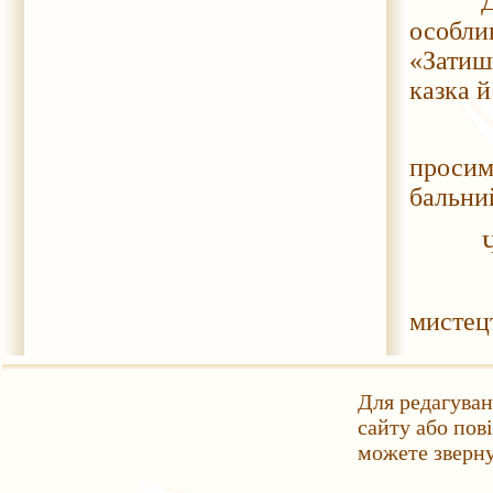
Для н
особли
«Затиш
казка й
Щоб п
просим
бальни
Чекаєм
Долуч
мистецт
Для редагуван
сайту або пов
можете зверн