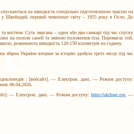
спускаються на швидкість спеціально підготовленою трасою на
і у Швейцарії, перший чемпіонат світу – 1955 року в Осло. До
костюм. Суть змагань – один або два санкарі під час спуску
ілки на полози саней та зміною положення тіла. Перемагає той,
авило, розвивають швидкість 120-150 кілометрів на годину.
ірна України вперше за історію здобула третє місце під час
нциклопедія : [вебсайт]. — Електрон. дані. — Режим доступу:
ння: 06.04.2026.
айт]. — Електрон. дані. — Режим доступу:
https://ukrluge.org
. —