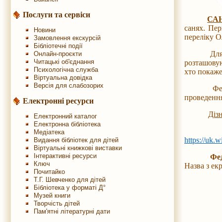
Послуги та сервіси
СА
санях. Пер
Новини
переліку О
Замовлення екскурсій
Бібліотечні події
Для санно
Онлайн-проєкти
Читацькі об'єднання
розташовую
Психологічна служба
хто покаже
Віртуальна довідка
Версія для слабозорих
Федерацію
проведення
Електронні ресурси
Діз
Електронний каталог
Електронна бібліотека
Медіатека
https://uk.
Видання бібліотек для дітей
Віртуальні книжкові виставки
Інтерактивні ресурси
Фе
Ключ
Назва з ек
Почитайко
Т.Г. Шевченко для дітей
Бібліотека у форматі Д°
Музей книги
Творчість дітей
Пам'ятні літературні дати