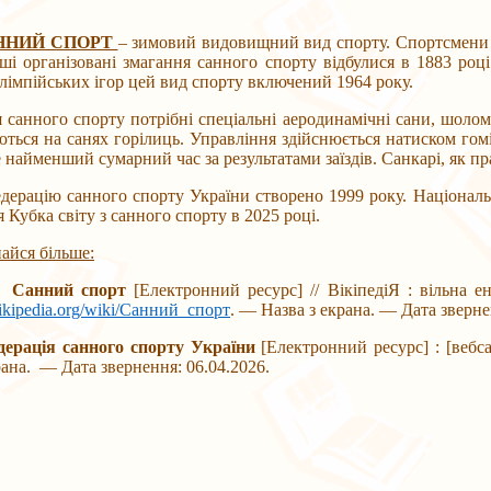
ННИЙ СПОРТ
– зимовий видовищний вид спорту. Спортсмени 
ші організовані змагання санного спорту відбулися в 1883 роц
лімпійських ігор цей вид спорту включений 1964 року.
го спорту потрібні спеціальні аеродинамічні сани, шолом та 
ться на санях горілиць. Управління здійснюється натиском гом
 найменший сумарний час за результатами заїздів. Санкарі, як пр
 санного спорту України створено 1999 року. Національна зб
 Кубка світу з санного спорту в 2025 році.
найся більше:
Санний
спорт
[Електронний ресурс] // ВікіпедіЯ : вільна е
wikipedia.org/wiki/Санний_спорт
. — Назва з екрана. — Дата зверне
дерація санного спорту України
[Електронний ресурс] : [вебс
рана. — Дата звернення: 06.04.2026.