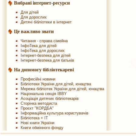
Вибрані інтернет-ресурси
Для дітей
Для дорослих
Дитячі бібліотеки в інтернет
Це важливо знати
Читання - справа сімейна
ІнфоТека для дітей
ІнфоТека для дорослих
Інтернет-безпека для дітей
Інтернет-безпека для батьків
На допомогу бібліотекареві
Професійні новини
Бібліотеки України для дітей, юнацтва
Мережа бібліотек України для дітей, юнацтва
Національна секція IBBY
Асоціація дитячих бібліотекарів
Сторінка методиста
Проєкт "КОРДБА"
Інформаційна культура користувачів
Бібліотека + IT
Нові книги України
Книги обмінного фонду