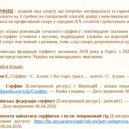
РФІНГ
– водний вид спорту, що потребує витривалості та гарно
проїхати на її гребені на спеціальній плоскій дошці з невеликим к
ося на професійний спорт у середині XX століття і дебютувало на
ька різновидів сучасного серфінгу: лонгбординг (катання на
п-серфінг (стояння з веслом), бодібординг (лежачи на короткій
й спорт пов’язаний з ризиком, тому слід суворо дотримуватися п
а федерація серфінгу заснована 2018 року в Одесі, з 2021 р
м представляти Україну на міжнародних змаганнях.
айся більше:
ен С.
Серфінг / С. Аллен // На старт, увага … золото / С. Аллен. 
Серфінг
[Електронний ресурс] // ВікіпедіЯ : вільна енц
wikipedia.org/wiki/Серфінг
. — Назва з екрана. — Дата звернення: 06
їнська федерація серфінгу
[Електронний ресурс] : [вебсайт]. 
— Дата звернення: 06.04.2026.
почати займатися серфінгом з нуля: покроковий гід
[Електрон
Режим доступу:
https://fbc.net.ua/news/stati/yak-pochaty-zajmatysy
 06.04.2026.