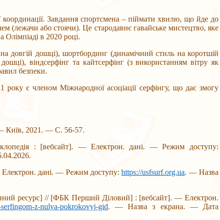
ї координації. Завдання спортсмена – піймати хвилю, що йде до
ілем (лежачи або стоячи). Це стародавнє гавайське мистецтво, яке
 Олімпіаді в 2020 році.
 довгій дошці), шортбординг (динамічний стиль на коротшій
 дошці), віндсерфінг та кайтсерфінг (з використанням вітру як
равил безпеки.
оку є членом Міжнародної асоціації серфінгу, що дає змогу
— Київ, 2021. — С. 56-57.
иклопедія : [вебсайт]. — Електрон. дані. — Режим доступу:
.04.2026.
— Електрон. дані. — Режим доступу:
https://usfsurf.org.ua
. — Назва
ний ресурс] // [ФБК Перший Діловий] : [вебсайт]. — Електрон.
a-serfingom-z-nulya-pokrokovyj-gid
. — Назва з екрана. — Дата