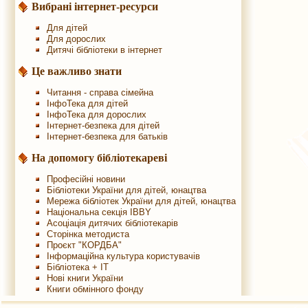
Вибрані інтернет-ресурси
Для дітей
Для дорослих
Дитячі бібліотеки в інтернет
Це важливо знати
Читання - справа сімейна
ІнфоТека для дітей
ІнфоТека для дорослих
Інтернет-безпека для дітей
Інтернет-безпека для батьків
На допомогу бібліотекареві
Професійні новини
Бібліотеки України для дітей, юнацтва
Мережа бібліотек України для дітей, юнацтва
Національна секція IBBY
Асоціація дитячих бібліотекарів
Сторінка методиста
Проєкт "КОРДБА"
Інформаційна культура користувачів
Бібліотека + IT
Нові книги України
Книги обмінного фонду