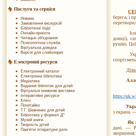
Послуги та сервіси
СЕ
берега, і 
Новини
перетворил
Замовлення екскурсій
Бібліотечні події
Існує кіл
Онлайн-проєкти
Читацькі об'єднання
дошці), са
Психологічна служба
рушія). Це
Віртуальна довідка
Версія для слабозорих
Українськ
спортсмена
Електронні ресурси
Дізн
Електронний каталог
Електронна бібліотека
Алл
Медіатека
Видання бібліотек для дітей
Віртуальні книжкові виставки
Інтерактивні ресурси
https://uk.
Ключ
Почитайко
Укра
Т.Г. Шевченко для дітей
з екрана. 
Бібліотека у форматі Д°
Музей книги
Як 
Творчість дітей
дані. — 
Пам'ятні літературні дати
звернення: