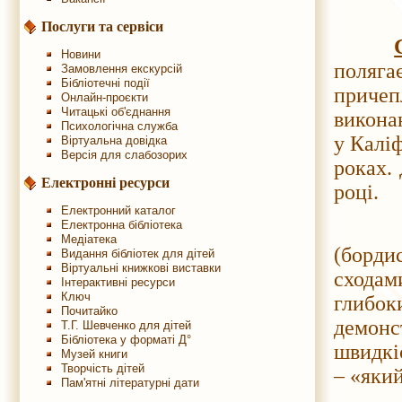
Послуги та сервіси
Новини
поляга
Замовлення екскурсій
Бібліотечні події
причеп
Онлайн-проєкти
Читацькі об'єднання
викона
Психологічна служба
у Каліф
Віртуальна довідка
Версія для слабозорих
роках.
Електронні ресурси
році.
Електронний каталог
Електронна бібліотека
Є два
Медіатека
(борди
Видання бібліотек для дітей
Віртуальні книжкові виставки
сходам
Інтерактивні ресурси
Ключ
глибок
Почитайко
демонс
Т.Г. Шевченко для дітей
Бібліотека у форматі Д°
швидкіс
Музей книги
Творчість дітей
– «який
Пам'ятні літературні дати