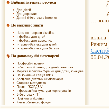
Вибрані інтернет-ресурси
Для дітей
Для дорослих
Дитячі бібліотеки в інтернет
… золот
Це важливо знати
Читання - справа сімейна
вільна
ІнфоТека для дітей
ІнфоТека для дорослих
Реж
Інтернет-безпека для дітей
Інтернет-безпека для батьків
Скейтб
На допомогу бібліотекареві
06.04.2
Професійні новини
Бібліотеки України для дітей, юнацтва
Мережа бібліотек України для дітей, юнацтва
Національна секція IBBY
Асоціація дитячих бібліотекарів
Сторінка методиста
Проєкт "КОРДБА"
Інформаційна культура користувачів
Бібліотека + IT
Нові книги України
Книги обмінного фонду