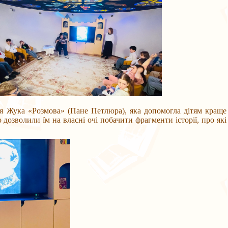
я Жука «Розмова» (Пане Петлюра), яка допомогла дітям краще
озволили їм на власні очі побачити фрагменти історії, про які