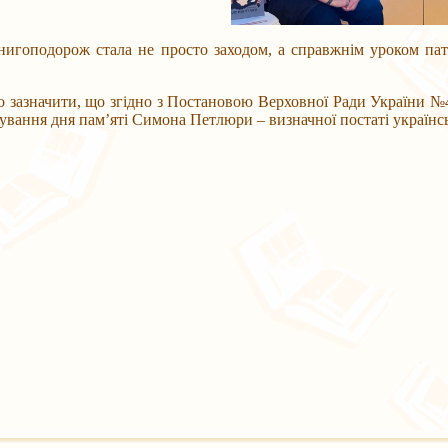
нигоподорож стала не просто заходом, а справжнім уроком пат
о зазначити, що згідно з Постановою Верховної Ради України №47
ування дня пам’яті Симона Петлюри – визначної постаті українсько