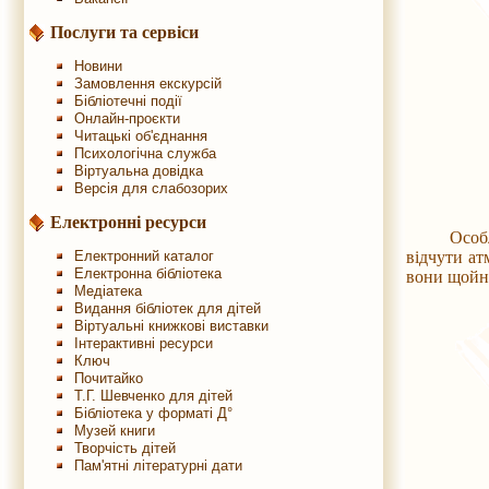
Послуги та сервіси
Новини
Замовлення екскурсій
Бібліотечні події
Онлайн-проєкти
Читацькі об'єднання
Психологічна служба
Віртуальна довідка
Версія для слабозорих
Електронні ресурси
Особ
Електронний каталог
відчути ат
Електронна бібліотека
вони щойно
Медіатека
Видання бібліотек для дітей
Віртуальні книжкові виставки
Інтерактивні ресурси
Ключ
Почитайко
Т.Г. Шевченко для дітей
Бібліотека у форматі Д°
Музей книги
Творчість дітей
Пам'ятні літературні дати