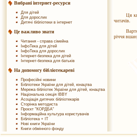
Вибрані інтернет-ресурси
Для дітей
Ця к
Для дорослих
читачів.
Дитячі бібліотеки в інтернет
Варт
Це важливо знати
річчя вшан
Читання - справа сімейна
ІнфоТека для дітей
ІнфоТека для дорослих
Інтернет-безпека для дітей
Інтернет-безпека для батьків
На допомогу бібліотекареві
Професійні новини
Бібліотеки України для дітей, юнацтва
Мережа бібліотек України для дітей, юнацтва
Національна секція IBBY
Асоціація дитячих бібліотекарів
Сторінка методиста
Проєкт "КОРДБА"
Інформаційна культура користувачів
Бібліотека + IT
Нові книги України
Книги обмінного фонду