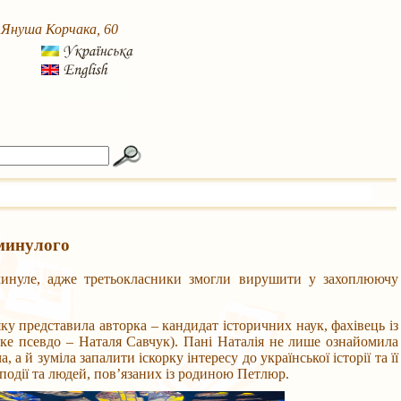
. Януша Корчака, 60
минулого
 минуле, адже третьокласники змогли вирушити у захоплюючу
ку представила авторка – кандидат історичних наук, фахівець із
е псевдо – Наталя Савчук). Пані Наталія не лише ознайомила
 а й зуміла запалити іскорку інтересу до української історії та її
 події та людей, пов’язаних із родиною Петлюр.