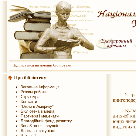
Підписатися на новини бібліотеки
Про бібліотеку
Загальна інформація
Режим роботи
5 тр
Структура
книгоподо
Контакти
"Вікно в Америку"
Куль
Бібліотека в медіа
дитячої к
Партнери і меценати
Благодійний фонд розвитку
юних читачі
Запобігання корупції
видатних п
Державні закупівлі
Вакансії