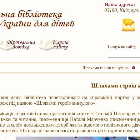
Наша адреса:
03190, Київ, вул
Пошук по сайту
Шляхами героїв минулого
Шляхами героїв 
авня наша бібліотека перетворилася на справжній портал у
рож під назвою «Шляхами героїв минулого».
мінацією зустрічі стала презентація книги «Тато мій Петлюра», я
нижки та читання, письменниця Наталя Марченко (письменницьк
в зі своїм дослідженням історії життя відомого політичного діяча,
остатей. Школярі дізналися багато цікавого про історичні реалії,