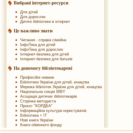
Вибрані інтернет-ресурси
Для дітей
Для дорослих
Дитячі бібліотеки в інтернет
Це важливо знати
Читання - справа сімейна
ІнфоТека для дітей
ІнфоТека для дорослих
Інтернет-безпека для дітей
Інтернет-безпека для батьків
На допомогу бібліотекареві
Професійні новини
Бібліотеки України для дітей, юнацтва
Мережа бібліотек України для дітей, юнацтва
Національна секція IBBY
Асоціація дитячих бібліотекарів
Сторінка методиста
Проєкт "КОРДБА"
Інформаційна культура користувачів
Бібліотека + IT
Нові книги України
Книги обмінного фонду