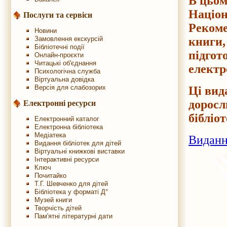
В цьом
Націон
Послуги та сервіси
Рекоме
Новини
книги,
Замовлення екскурсій
Бібліотечні події
підгот
Онлайн-проєкти
Читацькі об'єднання
електр
Психологічна служба
Віртуальна довідка
Версія для слабозорих
Ці вид
доросл
Електронні ресурси
бібліо
Електронний каталог
Електронна бібліотека
Медіатека
Виданн
Видання бібліотек для дітей
Віртуальні книжкові виставки
Інтерактивні ресурси
Ключ
Почитайко
Т.Г. Шевченко для дітей
Бібліотека у форматі Д°
Музей книги
Творчість дітей
Пам'ятні літературні дати