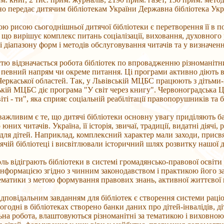
о передає дитячим бібліотекам України Державна бібліотека Укра
ю рисою сьогоднішньої дитячої бібліотеки є перетворення її в 
 що вирішує комплекс питань соціалізації, виховання, духовного 
 діапазону форм і методів обслуговування читачів та у визначенн
тю відзначається робота бібліотек по впровадженню різноманітни
 певний напрям чи окреме питання. Ці програми активно діють в 
Черкаської областей. Так, у Львівській МЦБС працюють з дітьми-
кій МЦБС діє програма "У світ через книгу". Червоноградська Ц
світі - ти", яка сприяє соціальній реабілітації правопорушників та б
ажливим є те, що дитячі бібліотеки основну увагу приділяють б
них читачів. Україна, її історія, звичаї, традиції, видатні діячі,
 для дітей. Наприклад, комплексний характер мали заходи, присвя
ячій бібліотеці і висвітлювали історичний шлях розвитку нашої де
ль відіграють бібліотеки в системі громадянсько-правової освіти 
нформацією згідно з чинним законодавством і практикою його за
ематики з метою формування правових знань, активної життєвої 
дповідальним завданням для бібліотек є створення системи раці
огодні в бібліотеках створено банки даних про дітей-інвалідів, д
ьна робота, влаштовуються різноманітні за тематикою і виховно