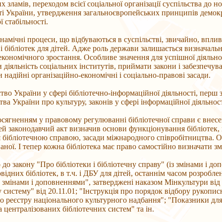
х зламів, переходом всієї соціальної організації суспільства до н
і України, утвердження загальноєвропейських принципів демократ
ї стабільності.
намічні процеси, що відбуваються в суспільстві, звичайно, вплив
 і бібліотек для дітей. Адже роль держави залишається визначальн
економічного зростання. Особливе значення для успішної діяльно
 діяльність соціальних інститутів, приймати закони і забезпечув
 надійні організаційно-економічні і соціально-правові засади.
тво України у сфері бібліотечно-інформаційної діяльності, перш за
тва України про культуру, законів у сфері інформаційної діяльнос
сягненням у правовому регулюванні бібліотечної справи є внесен
ей законодавчий акт визначив основи функціонування бібліотек
 бібліотечною справою, засади міжнародного співробітництва. Ок
ваної. І тепер кожна бібліотека має право самостійно визначати зм
 до закону "Про бібліотеки і бібліотечну справу" (із змінами і д
відних бібліотек, в т.ч. і ДБУ для дітей, останнім часом розроб
із змінами і доповненнями", затверджені наказом Мінкультури ві
у систему" від 20.11.01; "Інструкція про порядок відбору рукопис
 реєстру національного культурного надбання"; "Показники для 
та централізованих бібліотечних систем" та ін.