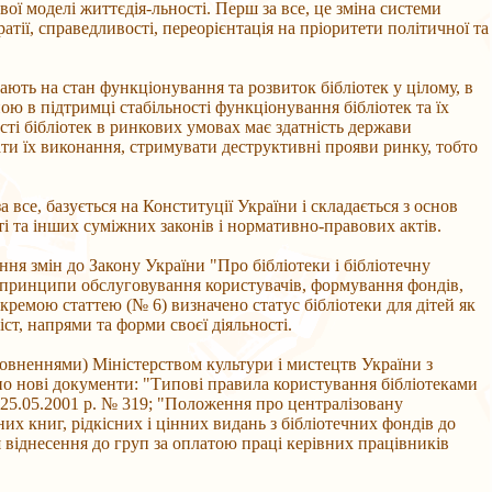
ової моделі життєдія-льності. Перш за все, це зміна системи
ії, справедливості, переорієнтація на пріоритети політичної та
ають на стан функціонування та розвиток бібліотек у цілому, в
ою в підтримці стабільності функціонування бібліотек та їх
сті бібліотек в ринкових умовах має здатність держави
ати їх виконання, стримувати деструктивні прояви ринку, тобто
 все, базується на Конституції України і складається з основ
ті та інших суміжних законів і нормативно-правових актів.
ня змін до Закону України "Про бібліотеки і бібліотечну
, принципи обслуговування користувачів, формування фондів,
ремою статтею (№ 6) визначено статус бібліотеки для дітей як
іст, напрями та форми своєї діяльності.
оповненнями) Міністерством культури і мистецтв України з
лено нові документи: "Типові правила користування бібліотеками
д 25.05.2001 р. № 319; "Положення про централізовану
них книг, рідкісних і цінних видань з бібліотечних фондів до
віднесення до груп за оплатою праці керівних працівників