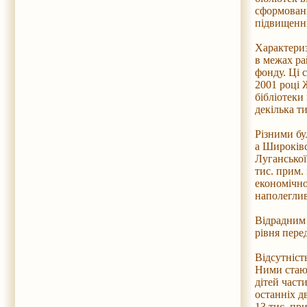
сформовани
підвищенню
Характериз
в межах ра
фонду. Ці 
2001 році Ж
бібліотеки
декілька т
Різними бу
а Широківс
Луганської
тис. прим.
економічног
наполеглив
Відрадним 
рівня пере
Відсутніст
Ними стають
дітей част
останніх д
13 тис. пр