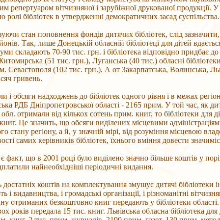
м репертуаром вітчизняної і зарубіжної друкованої продукції. У
 ролі бібліотек в утвердженні демократичних засад суспільства.
уючи стан поповнення фондів дитячих бібліотек, слід зазначити, 
йонів. Так, лише Донецькій обласній бібліотеці для дітей вдаєть
суми складають 70-90 тис. грн. і бібліотека відповідно придбає 
итомирська (51 тис. грн.), Луганська (40 тис.) обласні бібліотеки
 м. Севастополя (102 тис. грн.). А от Закарпатська, Волинська, Л
исяч гривень.
ли і обсяги надходжень до бібліотек одного рівня і в межах регі
ька РДБ Дніпропетровської області - 2165 прим. У той час, як ди
 обл. отримали від кількох сотень прим. книг, то бібліотеки для 
 книг. Це значить, що обсяги виділених місцевими адміністраціям
о стану регіону, а й, у значній мірі, від розуміння місцевою владо
ості самих керівників бібліотек, їхнього вміння довести значиміст
є факт, що в 2001 році було виділено значно більше коштів у порі
дплатили найнеобхідніші періодичні видання.
ь достатніх коштів на комплектування змушує дитячі бібліотеки
 і видавництва, і громадські організації, і різноманітні вітчизня
ину отриманих безкоштовно книг передають у бібліотеки області. 
вох років передала 15 тис. книг. Львівська обласна бібліотека для
им. книг, 2 тис. прим. журналів, 2190 прим. газет, 130 прим. мет