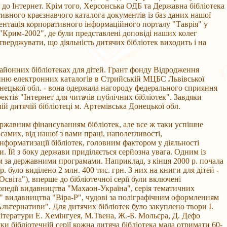
 до Інтернет. Крім того, Херсонська ОДБ та Державна бібліотека
ивного краєзнавчого каталога документів із баз даних нашої
зентація корпоративного інформаційного порталу "Таврія" у
"Крим-2002", де були представлені доповіді наших колег
тверджувати, що діяльність дитячих бібліотек виходить і на
районних бібліотеках для дітей. Грант фонду Відродження
енню електронних каталогів в Стрийській МЦБС Львівської
ецької обл. - вона одержала нагороду федерального сприяння
ктів "Інтернет для читачів публічних бібліотек". Завдяки
й дитячій бібліотеці м. Артемівська Донецької обл.
ержавним фінансуванням бібліотек, але все ж таки успішне
самих, від нашої з вами праці, наполегливості,
інформатизації бібліотек, головним фактором у діяльності
 Їй з боку держави приділяється серйозна увага. Одним із
м за державними програмами. Наприклад, з кінця 2000 р. почала
р. було виділено 2 млн. 400 тис. грн. З них на книги для дітей -
світа"), вперше до бібліотечної серії були включені
педії видавництва "Махаон-Україна", серія тематичних
" видавництва "Віра-Р", чудові за поліграфічним оформленням
ьтернативи". Для дитячих бібліотек було закуплено твори І.
літератури Е. Хемінгуея, М.Твена, Ж.-Б. Мольєра, Д. Дефо
ки бібліотечній серії кожна дитяча бібліотека мала отримати 60-