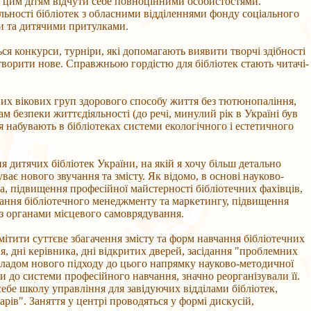
и цим дітям відчути себе повноцінними особистостями.
яльності бібліотек з обласними відділеннями фонду соціального
ами та дитячими притулками.
я конкурси, турніри, які допомагають виявити творчі здібності
творити нове. Справжньою гордістю для бібліотек стають читачі-
зних вікових груп здорового способу життя без тютюнопаління,
м безпеки життєдіяльності (до речі, минулий рік в Україні був
 набувають в бібліотеках системи екологічного і естетичного
дитячих бібліотек України, на якій я хочу більш детально
ває нового звучання та змісту. Як відомо, в основі науково-
а, підвищення професійної майстерності бібліотечних фахівців,
ування бібліотечного менеджменту та маркетингу, підвищення
 з органами місцевого самоврядування.
мітити суттєве збагачення змісту та форм навчання бібліотечних
, дні керівника, дні відкритих дверей, засідання "проблемних
икладом нового підходу до цього напрямку науково-методичної
и до системи професійного навчання, значно реорганізували її.
себе школу управління для завідуючих відділами бібліотек,
арів". Заняття у центрі проводяться у формі дискусій,