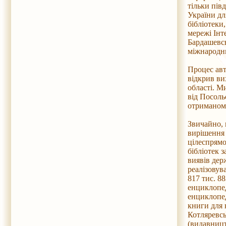
тільки пів
України дл
бібліотеки
мережі Інт
Бардашевсь
міжнародни
Процес авт
відкрив ви
області. М
від Посоль
отриманому
Звичайно, 
вирішення 
цілеспрямо
бібліотек 
виявів дер
реалізовува
817 тис. 8
енциклопед
енциклопед
книги для 
Котляревсь
(видавницт