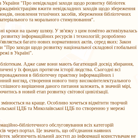
а України "Про невідкладні заходи щодо розвитку бібліотек
 держадміністраціям вжити невідкладних заходів щодо збереження
ондів, оновлення технічних засобів, збереження бібліотечних
 матеріального та морального стимулювання".
ні кроки на цьому шляху. У зв'язку з цим помітно активізувалась
 розвитку інформаційних ресурсів і технологій; розроблено
з'являється багато нових нормативних актів, серед яких: Закон
и "Про заходи щодо розвитку національної складової глобальної
режі в Україні".
ібліотекам. Адже саме вони мають багатющий досвід збирання,
ичені у їх фондах протягом історії людства. Сьогодні всі
- впровадження в бібліотечну практику інформаційних і
онний вигляд, створення нового типу високоінтелектуального
спішного вирішення даного питання залежить, в значній мірі,
итись в новий етап розвитку світової цивілізації.
 змінюється на краще. Особливо хочеться відмітити творчий
ольської ЦДБ та Миколаївської ЦДБ по створенню у мережі
маційно-бібліотечного обслуговування всіх категорій
сів через портал. Це значить, що об'єднання наявних
іотек забезпечить вільний доступ до інформації користувачам не