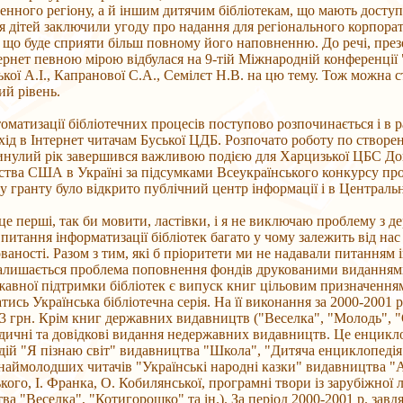
денного регіону, а й іншим дитячим бібліотекам, що мають доступ
я дітей заключили угоду про надання для регіонального корпорат
, що буде сприяти більш повному його наповненню. До речі, пре
ернет певною мірою відбулася на 9-тій Міжнародній конференції 
кої А.І., Капранової С.А., Семілєт Н.В. на цю тему. Тож можна с
й рівень.
оматизації бібліотечних процесів поступово розпочинається і в 
хід в Інтернет читачам Буської ЦДБ. Розпочато роботу по створ
инулий рік завершився важливою подією для Харцизької ЦБС Дон
ства США в Україні за підсумками Всеукраїнського конкурсу прое
 гранту було відкрито публічний центр інформації і в Центральні
це перші, так би мовити, ластівки, і я не виключаю проблему з д
питання інформатизації бібліотек багато у чому залежить від нас 
ваності. Разом з тим, які б пріоритети ми не надавали питанням 
залишається проблема поповнення фондів друкованими виданнями.
жавної підтримки бібліотек є випуск книг цільовим призначення
тись Українська бібліотечна серія. На її виконання за 2000-2001 р
83 грн. Крім книг державних видавництв ("Веселка", "Молодь", "О
ичні та довідкові видання недержавних видавництв. Це енцикло
ій "Я пізнаю світ" видавництва "Школа", "Дитяча енциклопедія
наймолодших читачів "Українські народні казки" видавництва "Ал
кого, І. Франка, О. Кобилянської, програмні твори із зарубіжної 
ва "Веселка", "Котигорошко" та ін.). За період 2000-2001 р. завдя