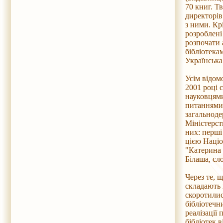
70 книг. Т
директорів
з ними. Кр
розроблені
розпочати 
бібліотека
Українська
Усім відом
2001 році 
науковцями
питаннями 
загальноде
Міністерст
них: перші
цією Націо
"Катерина 
Білаша, сл
Через те, 
складають 
скоротилис
бібліотечн
реалізації
бібліотек 