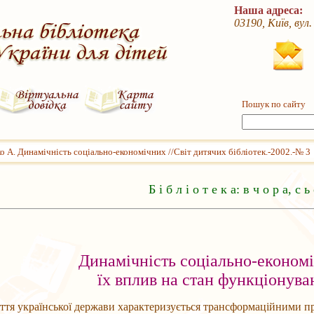
Наша адреса:
03190, Київ, вул
Пошук по сайту
о А. Динамічність соціально-економічних //Світ дитячих бібліотек.-2002.-№ 3
Б і б л і о т е к а: в ч о р а, с ь 
Динамічність соціально-економі
їх вплив на стан функціонуван
ття української держави характеризується трансформаційними п