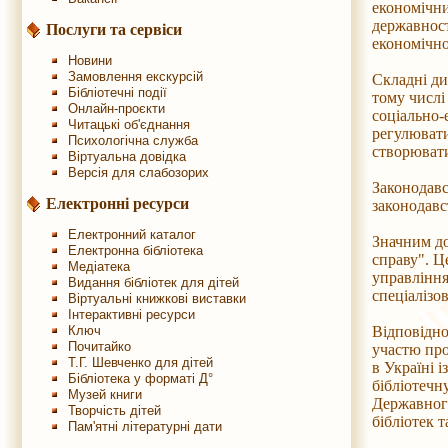
економічни
державност
Послуги та сервіси
економічно
Новини
Замовлення екскурсій
Складні ди
Бібліотечні події
тому числі
Онлайн-проєкти
соціально-
Читацькі об'єднання
регулювати
Психологічна служба
створювати
Віртуальна довідка
Версія для слабозорих
Законодавс
Електронні ресурси
законодавс
Електронний каталог
Значним до
Електронна бібліотека
справу". Ц
Медіатека
управління
Видання бібліотек для дітей
спеціалізо
Віртуальні книжкові виставки
Інтерактивні ресурси
Ключ
Відповідно
Почитайко
участю про
Т.Г. Шевченко для дітей
в Україні 
Бібліотека у форматі Д°
бібліотечн
Музей книги
Державного
Творчість дітей
бібліотек 
Пам'ятні літературні дати