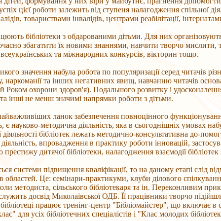
ія дітей, формування у них віри у майбутнє, прагнення допомогт
успіх цієї роботи залежить від ступеня налагодження спільної ді
валідів, товариствами інвалідів, центрами реабілітації, інтернат
цюють бібліотеки з обдарованими дітьми. Для них організовуютьс
ночасно збагатити їх новими знаннями, навчити творчо мислити, 
всеукраїнських та міжнародних конкурсів, вікторин тощо.
икого значення набула робота по популяризації серед читачів рі
у, наркоманії та інших негативних явищ, навчанню читачів основа
 Роком охорони здоров'я). Подальшого розвитку і удосконалення
та інші не менш значимі напрямки роботи з дітьми.
найважливіших ланок забезпечення повноцінного функціонування 
, є науково-методична діяльність, яка в сьогоднішніх умовах набу
 діяльності бібліотек лежать методично-консультативна до-помог
 діяльність, впровадження в практику роботи інновацій, застос
о престижу дитячої бібліотеки, налагодження взаємодії бібліотек
ься системи підвищення кваліфікації, то на даному етапі слід від
в областей. Це: семінари-практикуми, клуби ділового спілкування
коли методиста, сільського бібліотекаря та ін. Переконливим пр
 служить досвід Миколаївської ОДБ. Її працівники творчо підійшл
 бібліотеці працює тренінг-центр "Бібліомайстер", що включає в 
лас" для усіх бібліотечних спеціалістів і "Клас молодих бібліотек