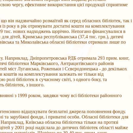
 свою чергу, ефективне використання цієї продукції сприятиме
що він надзвичайно розмаїтий як серед обласних бібліотек, так і
ся із року в рік отримувати достатні кошти на комплектування
до 9 тис. нових надходжень щорічно. Непогано фінансувалися в
 для дітей, Кримська республіканська (37,4 тис. грн.), дитячі
ьвівська та Миколаївська обласні бібліотеки отримали лише по
ону. Наприклад, Дніпропетровська РДБ отримала 293 прим. книг,
тячі бібліотеки Марківського, Антрацитівського районів
дітей міст Луганська, Роженьки і Сєвєродонецька - до декількох
и коштів на комплектування залежать не тільки від
ю ролі бібліотек в сучасному світі, з одного боку, та
ь бібліотек, з іншого.
внянні з 1999 роком, завдяки чому всі бібліотеки районного
 інтенсивно відшукувати безплатні джерела поповнення фонду.
ні та зарубіжні фонди, і приватні особи. Обласні бібліотеки для
Наприклад, Київська обласна бібліотека тільки на протязі
 дітей у 2001 році надіслала до дитячих бібліотек області майже
одичних матеріалів. Щорічно по 30-40 тис. прим. книг