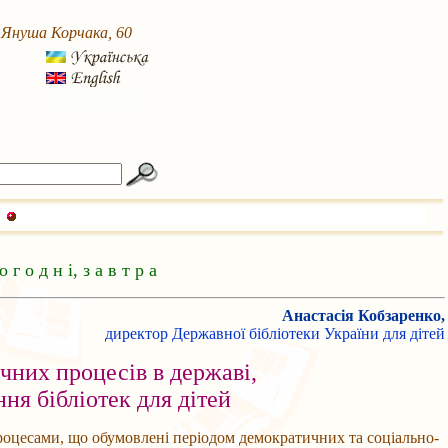
. Януша Корчака, 60
о г о д н і, з а в т р а
Анастасія Кобзаренко,
директор Державної бібліотеки України для дітей
чних процесів в державі,
ня бібліотек для дітей
роцесами, що обумовлені періодом демократичних та соціально-