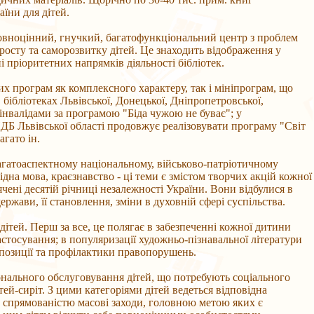
їни для дітей.
повноцінний, гнучкий, багатофункціональний центр з проблем
росту та саморозвитку дітей. Це знаходить відображення у
і пріоритетних напрямків діяльності бібліотек.
х програм як комплексного характеру, так і мініпрограм, що
бібліотеках Львівської, Донецької, Дніпропетровської,
інвалідами за програмою "Біда чужою не буває"; у
ДБ Львівської області продовжує реалізовувати програму "Світ
агато ін.
агатоаспектному національному, військово-патріотичному
 рідна мова, краєзнавство - ці теми є змістом творчих акцій кожної
чені десятій річниці незалежності України. Вони відбулися в
ржави, її становлення, зміни в духовній сфері суспільства.
дітей. Перш за все, це полягає в забезпеченні кожної дитини
стосування; в популяризації художньо-пізнавальної літератури
позиції та профілактики правопорушень.
онального обслуговування дітей, що потребують соціального
ітей-сиріт. З цими категоріями дітей ведеться відповідна
ю спрямованістю масові заходи, головною метою яких є