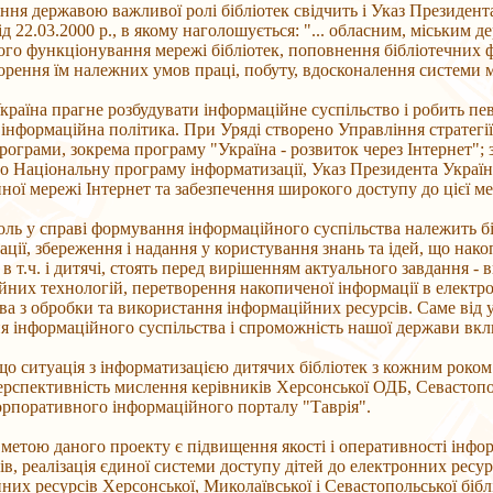
ння державою важливої ролі бібліотек свідчить і Указ Президент
ід 22.03.2000 р., в якому наголошується: "... обласним, міським
го функціонування мережі бібліотек, поповнення бібліотечних ф
ворення їм належних умов праці, побуту, вдосконалення системи
країна прагне розбудувати інформаційне суспільство і робить пев
 інформаційна політика. При Уряді створено Управління стратегії
рограми, зокрема програму "Україна - розвиток через Інтернет"; 
о Національну програму інформатизації, Указ Президента Україн
ної мережі Інтернет та забезпечення широкого доступу до цієї ме
ль у справі формування інформаційного суспільства належить б
ації, збереження і надання у користування знань та ідей, що накоп
, в т.ч. і дитячі, стоять перед вирішенням актуального завдання 
йних технологій, перетворення накопиченої інформації в електр
а з обробки та використання інформаційних ресурсів. Саме від у
 інформаційного суспільства і спроможність нашої держави включ
о ситуація з інформатизацією дитячих бібліотек з кожним роком
перспективність мислення керівників Херсонської ОДБ, Севастоп
орпоративного інформаційного порталу "Таврія".
етою даного проекту є підвищення якості і оперативності інфор
ів, реалізація єдиної системи доступу дітей до електронних ресур
них ресурсів Херсонської, Миколаївської і Севастопольської бібл