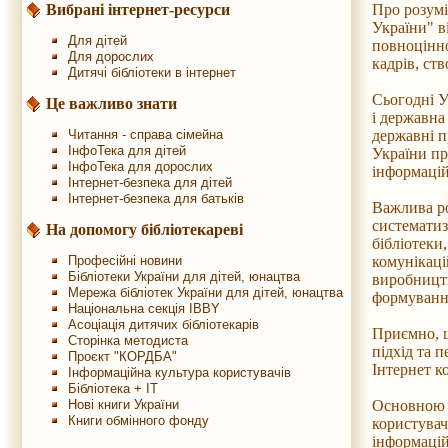
Вибрані інтернет-ресурси
Про розумі
України" в
Для дітей
повноцінно
Для дорослих
кадрів, ст
Дитячі бібліотеки в інтернет
Сьогодні У
Це важливо знати
і державна
Читання - справа сімейна
державні п
ІнфоТека для дітей
України пр
ІнфоТека для дорослих
інформацій
Інтернет-безпека для дітей
Інтернет-безпека для батьків
Важлива ро
систематиз
На допомогу бібліотекареві
бібліотеки
Професійні новини
комунікаці
Бібліотеки України для дітей, юнацтва
виробництв
Мережа бібліотек України для дітей, юнацтва
формування
Національна секція IBBY
Асоціація дитячих бібліотекарів
Приємно, щ
Сторінка методиста
підхід та 
Проєкт "КОРДБА"
Інтернет к
Інформаційна культура користувачів
Бібліотека + IT
Нові книги України
Основною м
Книги обмінного фонду
користувач
інформацій