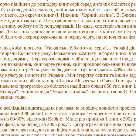
ворчо підійшли до розподілу книг серії серед дитячих бібліотек р
 був проведений рекомендаційно-методичний огляд серії, в якому
ім цього, до окремих книг (І. Нижник "Чорний легінь", В. Близн
 методичні закладки. Це дозволило не тільки оперативно довести д
активну роботу по їх популяризації. На жаль, спостерігалися в
ми. Деякі з них залишали в своїй бібліотеці не 2-3 книги, як це п
 бібліотечна серія розрахована, в першу чергу, на поповнення фонд
о, що, крім програми "Українська бібліотечна серія", в Україні 
створено Експертну раду Державного комітету інформаційної політ
, видавцями, літературознавцями увійшли, що важливо, і предст
книговидання, книгодрукування, книгорозповсюдження та визнач
ржавних потреб на умовах бюджетного фінансування. 40% всіх кн
ву культури і мистецтв України, Міністерству освіти та іншим ві
 томи повних зібрань творів Тараса Шевченка та Олеся Гончара, кни
нальною програмою до бібліотек надійшло більш 850 тис. книг. 
Білокур", енциклопедія "Українська мова", альбоми, твори О. Оле
овники тощо.
що реалізація вищезгаданих програм не вирішує повністю пробле
видання 60-80 років) та у зв'язку з різким зменшенням нових на
я на 80-90% відсотків) Кабінет Міністрів прийняв 1 липня 200
их фондів на період до 2005 року". Ця програма визначила страт
 прав громадян на доступ до інформації, знань, залучення до ку
відповідно до їх статусу і складу користувачів мінімумом науков