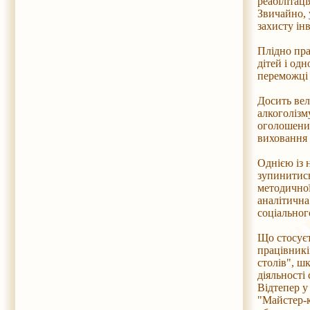
реабілітац
Звичайно, 
захисту ін
Плідно пра
дітей і од
переможці 
Досить вел
алкоголізм
оголошений
виховання 
Однією із 
зупинитись
методичної
аналітична
соціальног
Що стосуєт
працівникі
столів", ш
діяльності
Відтепер у
"Майстер-к