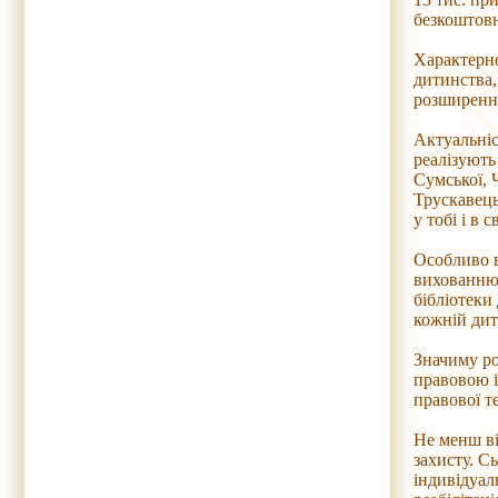
безкоштовн
Характерно
дитинства,
розширенні
Актуальніс
реалізують
Сумської, 
Трускавець
у тобі і в 
Особливо в
вихованню ю
бібліотеки
кожній дит
Значиму ро
правовою і
правової т
Не менш ві
захисту. Сь
індивідуал