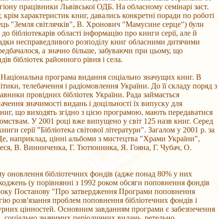
егіону працівники Львівської ОДБ. На обласному семінарі заст.
, крім характеристик книг, давались конкретні поради по роботі
ець "Земля світлячків", В. Хронович "Мамусине серце") були
о бібліотекарів області інформацію про книги серії, але й
ипадки несправедливого розподілу книг обласними дитячими
ередбачалося, а значно більше, забуваючи при цьому, що
ів бібліотек районного рівня і села.
діє Національна програма видання соціально значущих книг. В
ики, телебачення і радіомовлення України. До її складу поряд з
авники провідних бібліотек України. Рада займається
ення значимості видань і доцільності їх випуску для
иг, що виходять згідно з цією програмою, мають передаватися
домствам. У 2001 році вже випущено у світ 125 назв книг. Серед
ги серії "Бібліотека світової літератури". Загалом у 2001 р. за
Це, наприклад, цінні альбоми з мистецтва "Храми України",
ся, В. Винниченка, Г. Тютюнника, Я. Гояна, Г. Чубач, О.
му оновлення бібліотечних фондів (адже понад 80% у них
дходжень (у порівнянні з 1992 роком обсяги поповнення фондів
2 року Постанову "Про затвердження Програми поповнення
егію розв'язання проблем поповнення бібліотечних фондів і
льтурних цінностей. Основним завданням програми є забезпечення
их, соціально значимих періодичних видань, ретельно