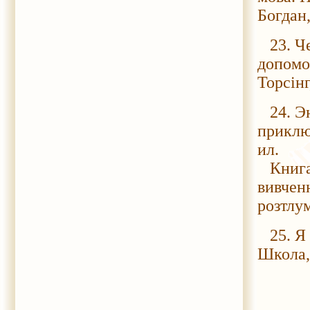
Богдан,
23. Че
допомо
Торсінг
24. Эн
приключ
ил.
Книга 
вивчен
розтлу
25. Я п
Школа, 