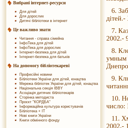
Вибрані інтернет-ресурси
6. Заб
Для дітей
Для дорослих
дітей.-
Дитячі бібліотеки в інтернет
7. Казк
Це важливо знати
2002.- 
Читання - справа сімейна
ІнфоТека для дітей
ІнфоТека для дорослих
8. Кле
Інтернет-безпека для дітей
Інтернет-безпека для батьків
умным 
Днепроп
На допомогу бібліотекареві
Професійні новини
9. Клю
Бібліотеки України для дітей, юнацтва
Мережа бібліотек України для дітей, юнацтва
читання
Національна секція IBBY
Асоціація дитячих бібліотекарів
10. Нов
Сторінка методиста
Проєкт "КОРДБА"
число: 
Інформаційна культура користувачів
Бібліотека + IT
Нові книги України
11. Хм
Книги обмінного фонду
2002.- 