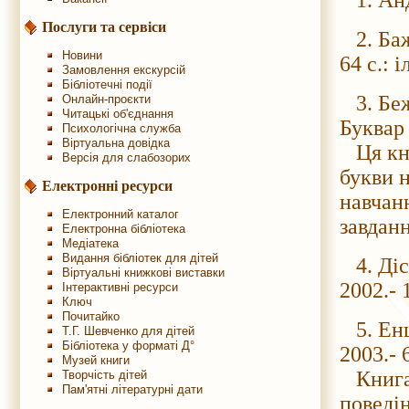
1. Анде
Послуги та сервіси
2. Бажо
Новини
64 с.: 
Замовлення екскурсій
Бібліотечні події
3. Беж
Онлайн-проєкти
Читацькі об'єднання
Буквар 
Психологічна служба
Віртуальна довідка
Ця кни
Версія для слабозорих
букви н
Електронні ресурси
навчанн
Електронний каталог
завдан
Електронна бібліотека
Медіатека
Видання бібліотек для дітей
4. Дісн
Віртуальні книжкові виставки
2002.- 
Інтерактивні ресурси
Ключ
Почитайко
5. Енц
Т.Г. Шевченко для дітей
Бібліотека у форматі Д°
2003.- 
Музей книги
Книга 
Творчість дітей
Пам'ятні літературні дати
поведі