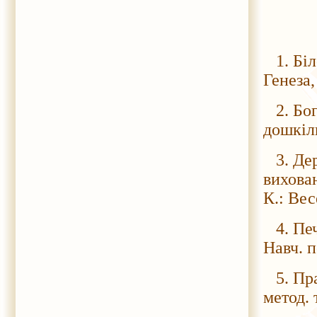
1. Біло
Генеза,
2. Бог
дошкіль
3. Дер
вихован
К.: Вес
4. Печ
Навч. п
5. Прав
метод. 