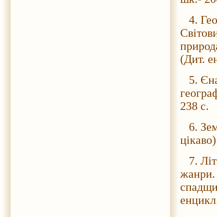
4. Геог
Світови
природа
(Дит. е
5. Єна
географ
238 с.
6. Земл
цікаво)
7. Літе
жанри. 
спадщин
енцикл