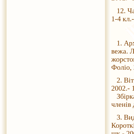
12. Ча
1-4 кл.
1. Арх
вежа. Л
жорсток
Фоліо, 
2. Вітр
2002.- 
Збірка
членів 
3. Вида
Короткі
шк.- 20