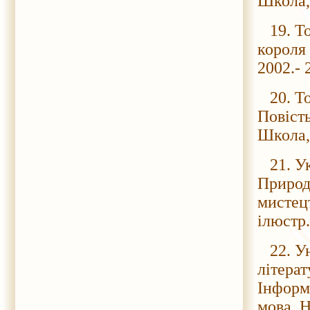
Школа, 
19. То
короля 
2002.- 
20. Тол
Повість
Школа, 
21. Укр
Природа
мистецт
ілюстр.
22. Ун
літерат
Інформа
мова. Н