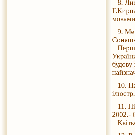
8. Лист
Г.Кирпа
мовами 
9. Менз
Соняшни
Перше 
України
будову 
найзна
10. Нау
ілюстр.
11. Піз
2002.- 
Квітко