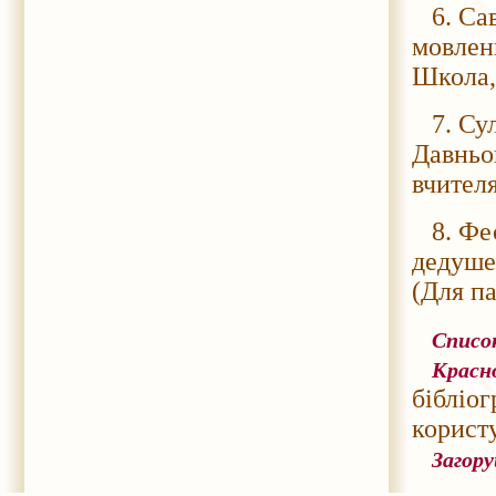
6. Сав
мовленн
Школа, 
7. Сул
Давньо
вчителя
8. Фес
дедушек
(Для п
Списо
Красн
бібліо
користу
Загору