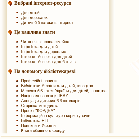
Вибрані інтернет-ресурси
Для дітей
Для дорослих
Дитячі бібліотеки в інтернет
Це важливо знати
Читання - справа сімейна
ІнфоТека для дітей
ІнфоТека для дорослих
Інтернет-безпека для дітей
Інтернет-безпека для батьків
На допомогу бібліотекареві
Професійні новини
Бібліотеки України для дітей, юнацтва
Мережа бібліотек України для дітей, юнацтва
Національна секція IBBY
Асоціація дитячих бібліотекарів
Сторінка методиста
Проєкт "КОРДБА"
Інформаційна культура користувачів
Бібліотека + IT
Нові книги України
Книги обмінного фонду