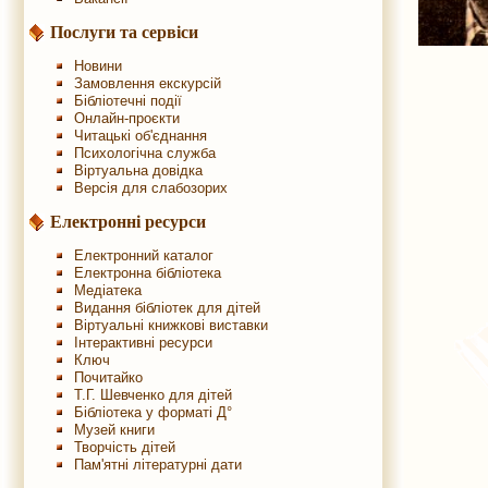
Послуги та сервіси
Новини
Замовлення екскурсій
Бібліотечні події
Онлайн-проєкти
Читацькі об'єднання
Психологічна служба
Віртуальна довідка
Версія для слабозорих
Електронні ресурси
Електронний каталог
Електронна бібліотека
Медіатека
Видання бібліотек для дітей
Віртуальні книжкові виставки
Інтерактивні ресурси
Ключ
Почитайко
Т.Г. Шевченко для дітей
Бібліотека у форматі Д°
Музей книги
Творчість дітей
Пам'ятні літературні дати