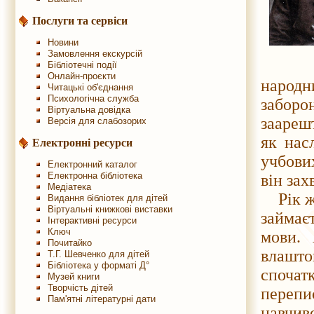
Послуги та сервіси
Новини
Замовлення екскурсій
В шко
Бібліотечні події
Онлайн-проєкти
народн
Читацькі об'єднання
Психологічна служба
забор
Віртуальна довідка
заарешт
Версія для слабозорих
як нас
Електронні ресурси
учбови
Електронний каталог
Електронна бібліотека
він зах
Медіатека
Рік жи
Видання бібліотек для дітей
Віртуальні книжкові виставки
займає
Інтерактивні ресурси
Ключ
мови. 
Почитайко
влашто
Т.Г. Шевченко для дітей
Бібліотека у форматі Д°
спочат
Музей книги
Творчість дітей
перепи
Пам'ятні літературні дати
навчи