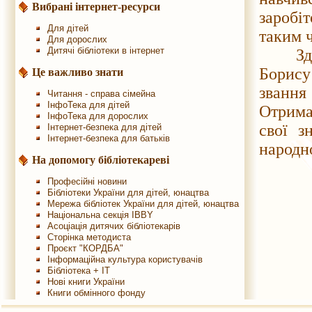
Вибрані інтернет-ресурси
заробі
Для дітей
таким 
Для дорослих
Дитячі бібліотеки в інтернет
Здобут
Борису
Це важливо знати
звання
Читання - справа сімейна
ІнфоТека для дітей
Отрима
ІнфоТека для дорослих
свої з
Інтернет-безпека для дітей
Інтернет-безпека для батьків
народно
На допомогу бібліотекареві
Професійні новини
Бібліотеки України для дітей, юнацтва
Мережа бібліотек України для дітей, юнацтва
Національна секція IBBY
Асоціація дитячих бібліотекарів
Сторінка методиста
Проєкт "КОРДБА"
Інформаційна культура користувачів
Бібліотека + IT
Нові книги України
Книги обмінного фонду