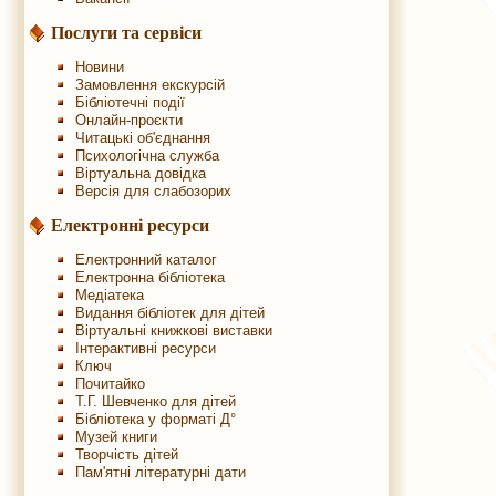
Послуги та сервіси
Новини
Замовлення екскурсій
Бібліотечні події
Онлайн-проєкти
Читацькі об'єднання
Психологічна служба
Віртуальна довідка
Версія для слабозорих
Електронні ресурси
Електронний каталог
Електронна бібліотека
Медіатека
Видання бібліотек для дітей
Віртуальні книжкові виставки
Інтерактивні ресурси
Ключ
Почитайко
Т.Г. Шевченко для дітей
Бібліотека у форматі Д°
Музей книги
Творчість дітей
Пам'ятні літературні дати