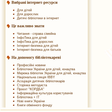
Вибрані інтернет-ресурси
Для дітей
Для дорослих
Дитячі бібліотеки в інтернет
Це важливо знати
Читання - справа сімейна
ІнфоТека для дітей
ІнфоТека для дорослих
Інтернет-безпека для дітей
Інтернет-безпека для батьків
На допомогу бібліотекареві
Професійні новини
Бібліотеки України для дітей, юнацтва
Мережа бібліотек України для дітей, юнацтва
Національна секція IBBY
Асоціація дитячих бібліотекарів
Сторінка методиста
Проєкт "КОРДБА"
Інформаційна культура користувачів
Бібліотека + IT
Нові книги України
Книги обмінного фонду