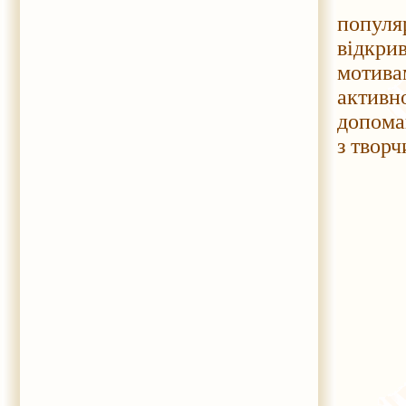
попул
відкри
мотива
активно
допома
з творч