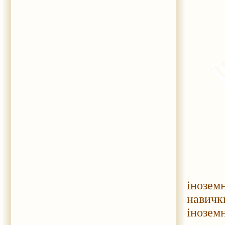
Тож з
інозем
навичк
іноземн