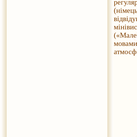
регуля
(німе
відвід
мініви
(«Мале
мовами
атмосфе