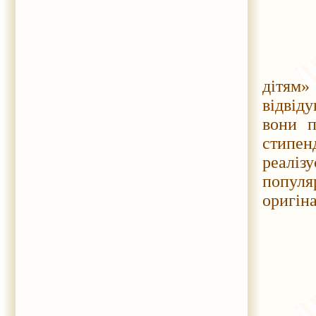
У меж
дітям»
відвід
вони п
стипен
реаліз
популя
оригіна