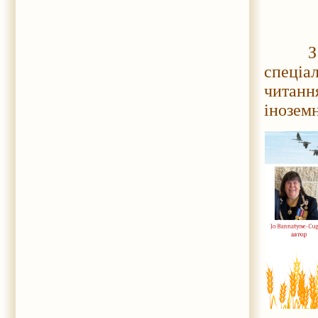
З мето
спеці
читан
інозем