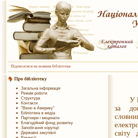
Підписатися на новини бібліотеки
Про бібліотеку
Загальна інформація
Режим роботи
Структура
У ВІ
Контакти
за до
"Вікно в Америку"
Бібліотека в медіа
словни
Партнери і меценати
Благодійний фонд розвитку
електр
Запобігання корупції
світу 
Державні закупівлі
Вакансії