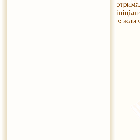
отрим
ініціа
важливі