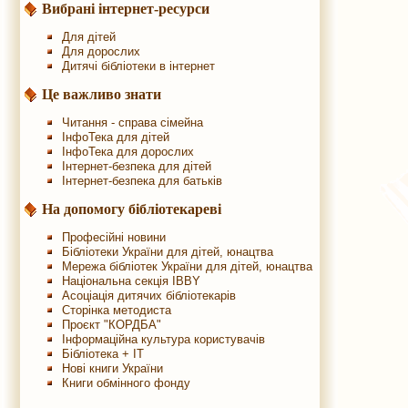
Вибрані інтернет-ресурси
Для дітей
Для дорослих
Дитячі бібліотеки в інтернет
Це важливо знати
Читання - справа сімейна
ІнфоТека для дітей
ІнфоТека для дорослих
Інтернет-безпека для дітей
Інтернет-безпека для батьків
На допомогу бібліотекареві
Професійні новини
Бібліотеки України для дітей, юнацтва
Мережа бібліотек України для дітей, юнацтва
Національна секція IBBY
Асоціація дитячих бібліотекарів
Сторінка методиста
Проєкт "КОРДБА"
Інформаційна культура користувачів
Бібліотека + IT
Нові книги України
Книги обмінного фонду