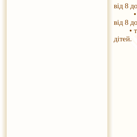
від 8 д
• вдос
від 8 д
• тема
дітей.