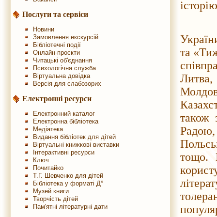
історію
Послуги та сервіси
Упрод
Новини
України
Замовлення екскурсій
Бібліотечні події
та «Тиж
Онлайн-проєкти
Читацькі об'єднання
співпр
Психологічна служба
Віртуальна довідка
Литва,
Версія для слабозорих
Молдов
Електронні ресурси
Казахс
Електронний каталог
також 
Електронна бібліотека
Радою
Медіатека
Видання бібліотек для дітей
Польсь
Віртуальні книжкові виставки
Інтерактивні ресурси
тощо. 
Ключ
корист
Почитайко
Т.Г. Шевченко для дітей
літера
Бібліотека у форматі Д°
Музей книги
толера
Творчість дітей
Пам'ятні літературні дати
популя