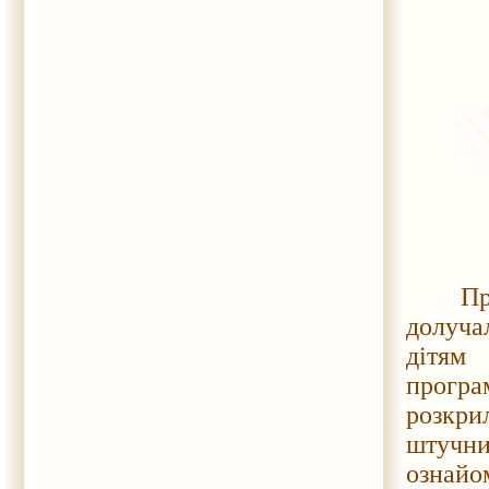
Протяг
долуча
дітям
програ
розкри
штучни
ознай