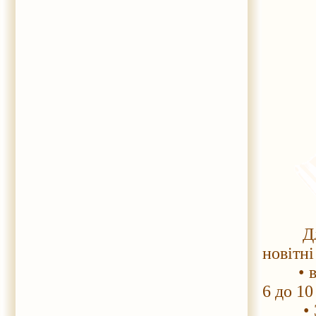
Для ко
новітні
• вивч
6 до 10
• 3D-м