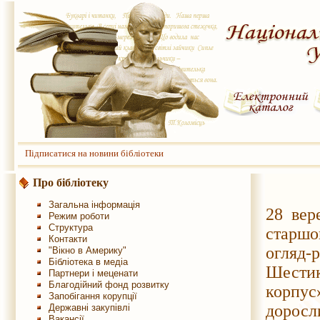
Підписатися на новини бібліотеки
Про бібліотеку
Загальна інформація
28 вер
Режим роботи
Структура
старшо
Контакти
огляд-
"Вікно в Америку"
Бібліотека в медіа
Шестик
Партнери і меценати
Благодійний фонд розвитку
корпус
Запобігання корупції
доросл
Державні закупівлі
Вакансії