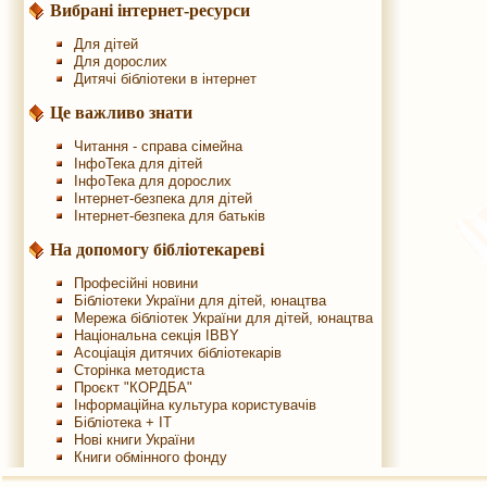
Вибрані інтернет-ресурси
Для дітей
Для дорослих
Дитячі бібліотеки в інтернет
Це важливо знати
Читання - справа сімейна
ІнфоТека для дітей
ІнфоТека для дорослих
Інтернет-безпека для дітей
Інтернет-безпека для батьків
На допомогу бібліотекареві
Професійні новини
Бібліотеки України для дітей, юнацтва
Мережа бібліотек України для дітей, юнацтва
Національна секція IBBY
Асоціація дитячих бібліотекарів
Сторінка методиста
Проєкт "КОРДБА"
Інформаційна культура користувачів
Бібліотека + IT
Нові книги України
Книги обмінного фонду