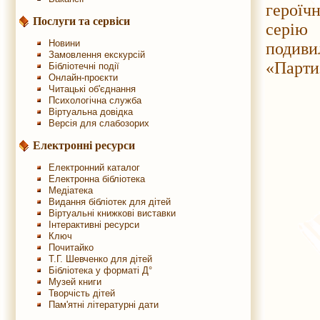
героїчн
Послуги та сервіси
серію 
Новини
подиви
Замовлення екскурсій
«Парти
Бібліотечні події
Онлайн-проєкти
Читацькі об'єднання
Психологічна служба
Віртуальна довідка
Версія для слабозорих
Електронні ресурси
Електронний каталог
Електронна бібліотека
Медіатека
Видання бібліотек для дітей
Віртуальні книжкові виставки
Інтерактивні ресурси
Ключ
Почитайко
Т.Г. Шевченко для дітей
Бібліотека у форматі Д°
Музей книги
Творчість дітей
Пам'ятні літературні дати