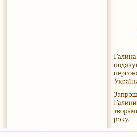
Галина
подяк
персон
України
Запрош
Галини
творам
року.