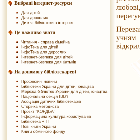
Вибрані інтернет-ресурси
любові
Для дітей
перегук
Для дорослих
Дитячі бібліотеки в інтернет
Перева
Це важливо знати
учням 
Читання - справа сімейна
відкрил
ІнфоТека для дітей
ІнфоТека для дорослих
Інтернет-безпека для дітей
Інтернет-безпека для батьків
На допомогу бібліотекареві
Професійні новини
Бібліотеки України для дітей, юнацтва
Мережа бібліотек України для дітей, юнацтва
Національна секція IBBY
Асоціація дитячих бібліотекарів
Сторінка методиста
Проєкт "КОРДБА"
Інформаційна культура користувачів
Бібліотека + IT
Нові книги України
Книги обмінного фонду