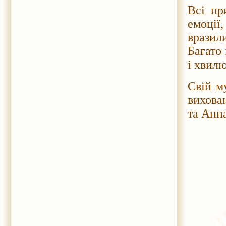
Всі пр
емоції,
вразил
Багато 
і хвилю
Свій м
вихова
та Анн