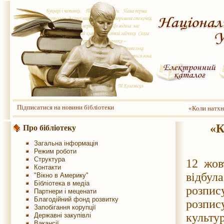
Підписатися на новини бібліотеки
«Коли натхн
«К
Про бібліотеку
Загальна інформація
Режим роботи
Структура
12 жов
Контакти
відбул
"Вікно в Америку"
Бібліотека в медіа
розпис
Партнери і меценати
Благодійний фонд розвитку
розпис
Запобігання корупції
культ
Державні закупівлі
Вакансії