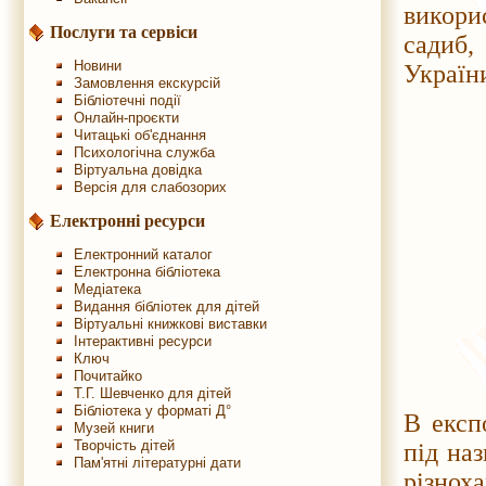
викори
Послуги та сервіси
садиб,
Новини
Україн
Замовлення екскурсій
Бібліотечні події
Онлайн-проєкти
Читацькі об'єднання
Психологічна служба
Віртуальна довідка
Версія для слабозорих
Електронні ресурси
Електронний каталог
Електронна бібліотека
Медіатека
Видання бібліотек для дітей
Віртуальні книжкові виставки
Інтерактивні ресурси
Ключ
Почитайко
Т.Г. Шевченко для дітей
Бібліотека у форматі Д°
В експ
Музей книги
Творчість дітей
під на
Пам'ятні літературні дати
різнох