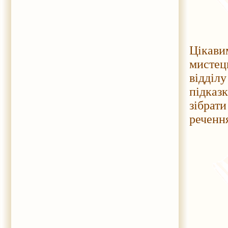
Цікави
мистец
відділу
підказ
зібрат
речення