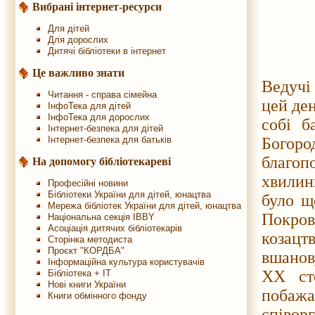
Вибрані інтернет-ресурси
Для дітей
Для дорослих
Дитячі бібліотеки в інтернет
Це важливо знати
Ведучі
Читання - справа сімейна
цей ден
ІнфоТека для дітей
ІнфоТека для дорослих
собі б
Інтернет-безпека для дітей
Інтернет-безпека для батьків
Богоро
благоп
На допомогу бібліотекареві
хвилин
Професійні новини
Бібліотеки України для дітей, юнацтва
було щ
Мережа бібліотек України для дітей, юнацтва
Покров
Національна секція IBBY
Асоціація дитячих бібліотекарів
козацт
Сторінка методиста
Проєкт "КОРДБА"
вшанов
Інформаційна культура користувачів
ХХ сто
Бібліотека + IT
Нові книги України
побаж
Книги обмінного фонду
співорг