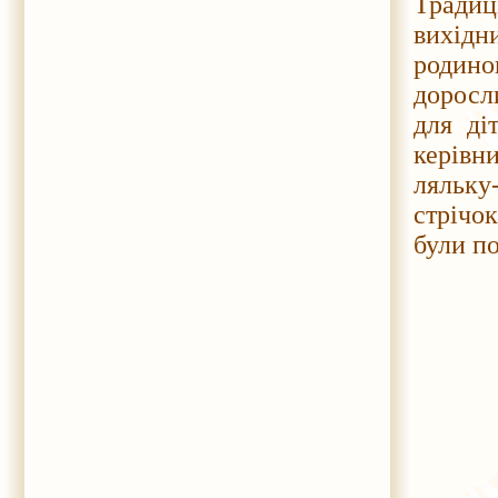
Традиц
вихідн
родино
доросли
для ді
керівн
ляльку
стрічо
були по