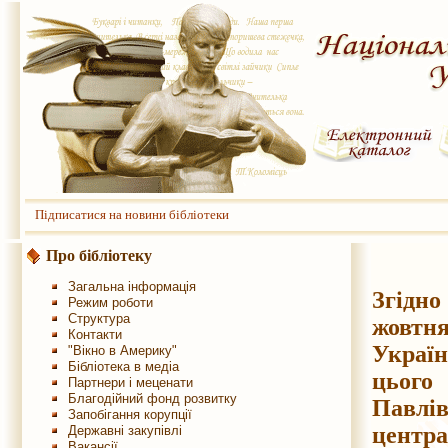
Підписатися на новини бібліотеки
Про бібліотеку
Загальна інформація
Згідно
Режим роботи
Структура
жовтн
Контакти
Україн
"Вікно в Америку"
Бібліотека в медіа
цього
Партнери і меценати
Благодійний фонд розвитку
Павл
Запобігання корупції
центра
Державні закупівлі
Вакансії