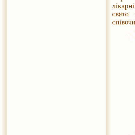
лікарні
свято 
співоч