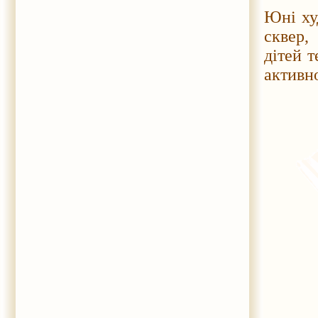
Юні ху
сквер,
дітей 
активн