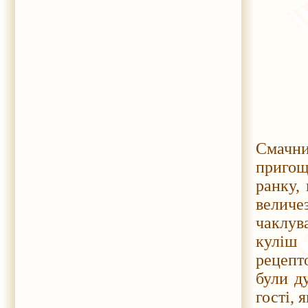
Смачни
пригощ
ранку,
величе
чаклув
куліш
рецепт
були д
гості, 