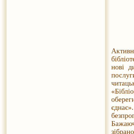
Актив
бібліо
нові д
послуги
читацьк
«Біблі
оберег
єднає
безпро
Бажаюч
зібран