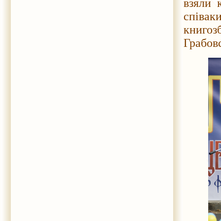
взяли 
співак
книгоз
Грабов