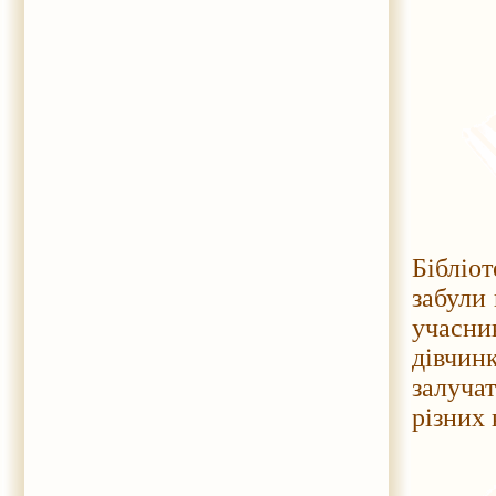
Бібліот
забули
учасни
дівчи
залуча
різних