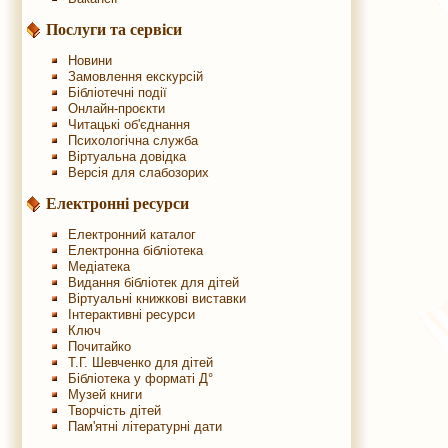
Послуги та сервіси
Новини
Замовлення екскурсій
Бібліотечні події
Онлайн-проєкти
Читацькі об'єднання
Психологічна служба
Віртуальна довідка
Версія для слабозорих
Електронні ресурси
Електронний каталог
Електронна бібліотека
Медіатека
Видання бібліотек для дітей
Віртуальні книжкові виставки
Інтерактивні ресурси
Ключ
Почитайко
Т.Г. Шевченко для дітей
Бібліотека у форматі Д°
Музей книги
Творчість дітей
Пам'ятні літературні дати