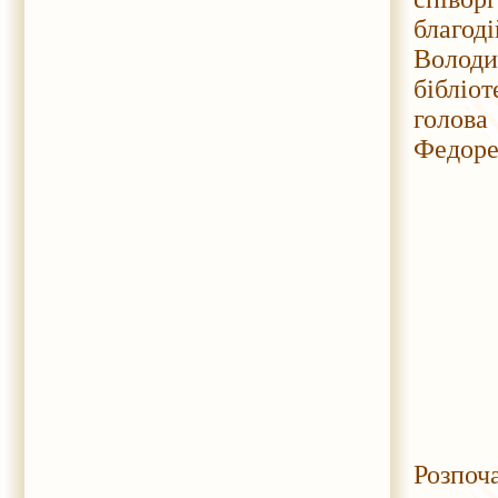
благод
Володи
бібліо
голов
Федоре
Розпоч