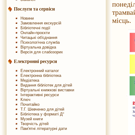
понеді
Послуги та сервіси
трамв
Новини
місць.
Замовлення екскурсій
Бібліотечні події
Онлайн-проєкти
Читацькі об'єднання
Психологічна служба
Віртуальна довідка
Версія для слабозорих
Електронні ресурси
Електронний каталог
Електронна бібліотека
Медіатека
Видання бібліотек для дітей
Віртуальні книжкові виставки
Інтерактивні ресурси
Ключ
Почитайко
Т.Г. Шевченко для дітей
Бібліотека у форматі Д°
Музей книги
Творчість дітей
Пам'ятні літературні дати