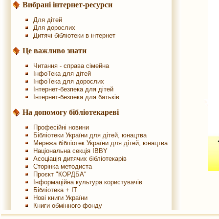
Вибрані інтернет-ресурси
Для дітей
Для дорослих
Дитячі бібліотеки в інтернет
Це важливо знати
Читання - справа сімейна
ІнфоТека для дітей
ІнфоТека для дорослих
Інтернет-безпека для дітей
Інтернет-безпека для батьків
На допомогу бібліотекареві
Професійні новини
Бібліотеки України для дітей, юнацтва
Мережа бібліотек України для дітей, юнацтва
Національна секція IBBY
Асоціація дитячих бібліотекарів
Сторінка методиста
Проєкт "КОРДБА"
Інформаційна культура користувачів
Бібліотека + IT
Нові книги України
Книги обмінного фонду