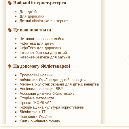
Вибрані інтернет-ресурси
Для дітей
Для дорослих
Дитячі бібліотеки в інтернет
Це важливо знати
Читання - справа сімейна
ІнфоТека для дітей
ІнфоТека для дорослих
Інтернет-безпека для дітей
Інтернет-безпека для батьків
На допомогу бібліотекареві
Професійні новини
Бібліотеки України для дітей, юнацтва
Мережа бібліотек України для дітей, юнацтва
Національна секція IBBY
Асоціація дитячих бібліотекарів
Сторінка методиста
Проєкт "КОРДБА"
Інформаційна культура користувачів
Бібліотека + IT
Нові книги України
Книги обмінного фонду