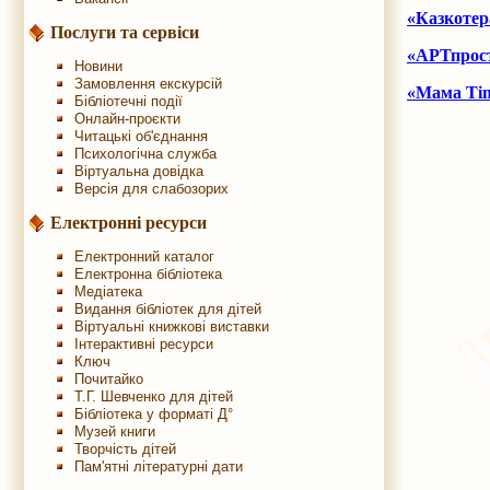
«Казкотер
Послуги та сервіси
«АРТпрос
Новини
Замовлення екскурсій
«Мама Ti
Бібліотечні події
Онлайн-проєкти
Читацькі об'єднання
Психологічна служба
Віртуальна довідка
Версія для слабозорих
Електронні ресурси
Електронний каталог
Електронна бібліотека
Медіатека
Видання бібліотек для дітей
Віртуальні книжкові виставки
Інтерактивні ресурси
Ключ
Почитайко
Т.Г. Шевченко для дітей
Бібліотека у форматі Д°
Музей книги
Творчість дітей
Пам'ятні літературні дати