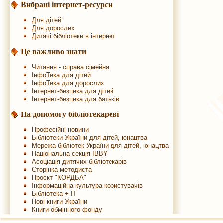
Вибрані інтернет-ресурси
Для дітей
Для дорослих
Дитячі бібліотеки в інтернет
Це важливо знати
Читання - справа сімейна
ІнфоТека для дітей
ІнфоТека для дорослих
Інтернет-безпека для дітей
Інтернет-безпека для батьків
На допомогу бібліотекареві
Професійні новини
Бібліотеки України для дітей, юнацтва
Мережа бібліотек України для дітей, юнацтва
Національна секція IBBY
Асоціація дитячих бібліотекарів
Сторінка методиста
Проєкт "КОРДБА"
Інформаційна культура користувачів
Бібліотека + IT
Нові книги України
Книги обмінного фонду