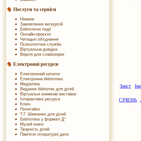
Послуги та сервіси
Новини
Замовлення екскурсій
Бібліотечні події
Онлайн-проєкти
Читацькі об'єднання
Психологічна служба
Віртуальна довідка
Версія для слабозорих
Електронні ресурси
Електронний каталог
Електронна бібліотека
Медіатека
Зміст
Ім
Видання бібліотек для дітей
Віртуальні книжкові виставки
Інтерактивні ресурси
СІЧЕНЬ
Ключ
Почитайко
Т.Г. Шевченко для дітей
Бібліотека у форматі Д°
Музей книги
Творчість дітей
Пам'ятні літературні дати