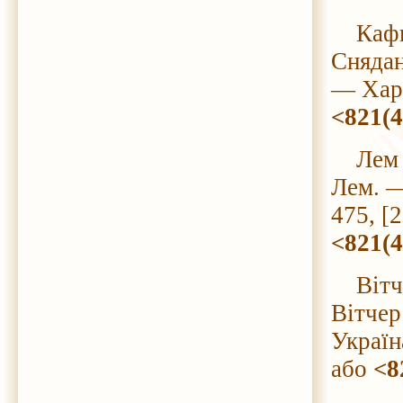
Кафка 
Снядан
— Харк
<821(
Лем С.
Лем. —
475, [
<821(
Вітчер
Вітчер
Україн
або
<8