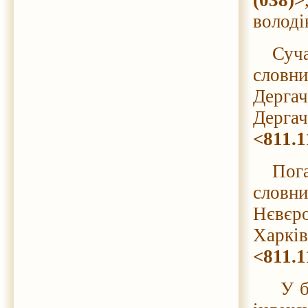
(038)>
володі
Сучасн
словни
Дергач
Дергач
<811.1
Погарс
словни
Нєвєро
Харків 
<811.1
У баг