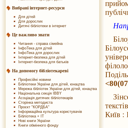
прийом
Вибрані інтернет-ресурси
публіч
Для дітей
Для дорослих
Нап
Дитячі бібліотеки в інтернет
Це важливо знати
Білоус
Читання - справа сімейна
Білоус
ІнфоТека для дітей
ІнфоТека для дорослих
універ
Інтернет-безпека для дітей
Інтернет-безпека для батьків
філоло
На допомогу бібліотекареві
Поділь
Професійні новини
<80(07
Бібліотеки України для дітей, юнацтва
Мережа бібліотек України для дітей, юнацтва
Національна секція IBBY
Зінсер
Асоціація дитячих бібліотекарів
Сторінка методиста
текстів
Проєкт "КОРДБА"
Інформаційна культура користувачів
Київ :
Бібліотека + IT
Нові книги України
Книги обмінного фонду