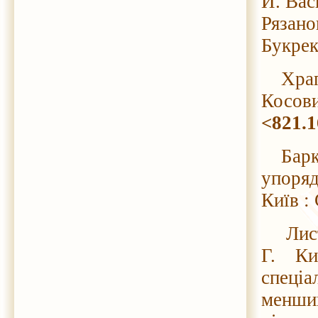
Й. Вас
Рязано
Букрек
Храпли
Косови
<821.1
Барка 
упоряд
Київ :
Листок
Г. Ки
спеціа
менши