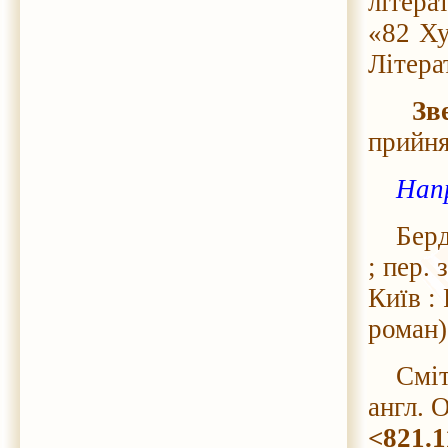
літера
«82 Ху
Літера
Зв
прийня
Нап
Бердже
; пер. 
Київ :
роман)
Сміт Р.
англ. 
<821.1