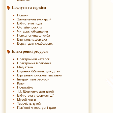
Послуги та сервіси
Новини
Замовлення екскурсій
Бібліотечні події
Онлайн-проєкти
Читацькі об'єднання
Психологічна служба
Віртуальна довідка
Версія для слабозорих
Електронні ресурси
Електронний каталог
Електронна бібліотека
Медіатека
Видання бібліотек для дітей
Віртуальні книжкові виставки
Інтерактивні ресурси
Ключ
Почитайко
Т.Г. Шевченко для дітей
Бібліотека у форматі Д°
Музей книги
Творчість дітей
Пам'ятні літературні дати