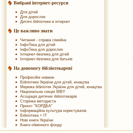
Вибрані інтернет-ресурси
Для дітей
Для дорослих
Дитячі бібліотеки в інтернет
Це важливо знати
Читання - справа сімейна
ІнфоТека для дітей
ІнфоТека для дорослих
Інтернет-безпека для дітей
Інтернет-безпека для батьків
На допомогу бібліотекареві
Професійні новини
Бібліотеки України для дітей, юнацтва
Мережа бібліотек України для дітей, юнацтва
Національна секція IBBY
Асоціація дитячих бібліотекарів
Сторінка методиста
Проєкт "КОРДБА"
Інформаційна культура користувачів
Бібліотека + IT
Нові книги України
Книги обмінного фонду