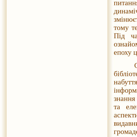
питан
динамі
змінює
тому т
Під ч
ознайо
епоху ц
Семін
бібліо
набут
інформ
знання
та еле
аспект
видавн
грома