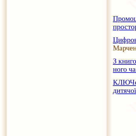
Промоц
просто
Цифров
Марчен
З книго
ного ч
КЛЮЧов
дитячої