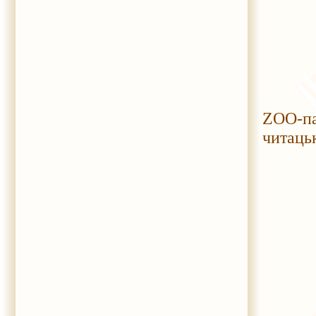
ZOO-п
читацьк