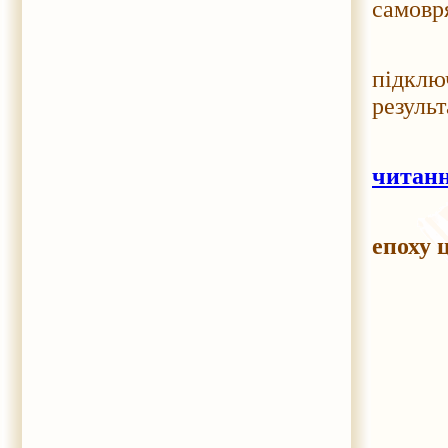
самовр
До р
підкл
результ
читанн
епоху 