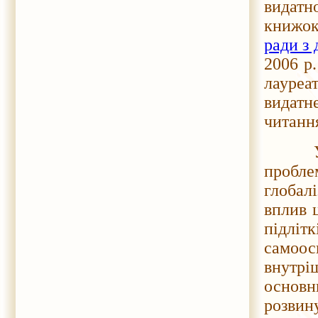
видатн
книжок 
ради з 
2006 р
лауреа
видатн
читання
У рамк
пробле
глобал
вплив 
підліт
самоос
внутрі
основ
розвин