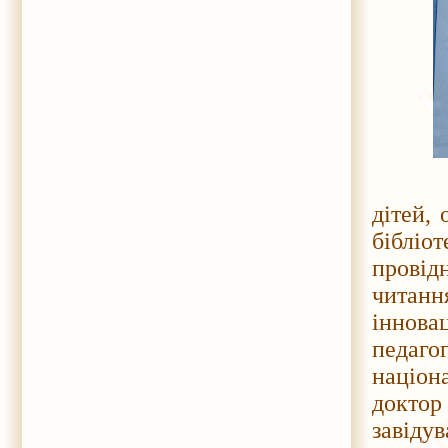
До ро
дітей, 
бібліо
провід
читан
іннова
педаго
націон
доктор
завіду