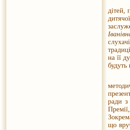
Відкр
дітей,
дитяч
заслуж
Іванівн
слуха
традиці
на її д
будуть 
Засту
метод
презен
ради з
Премії
Зокрем
що вру