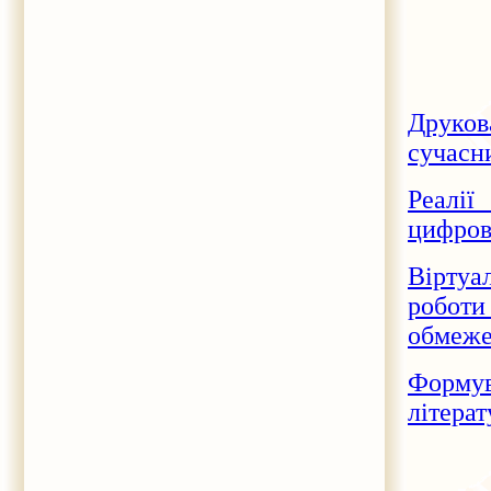
Друков
сучасн
Реалії
цифров
Віртуа
роботи
обмеже
Формув
літера