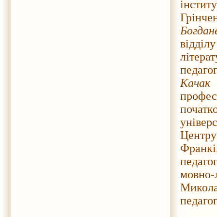
інсти
Грінч
Богдан
відділ
літера
педаго
Качак 
профе
почат
універ
Центру
Франк
педаго
мовно-
Микола
педагог