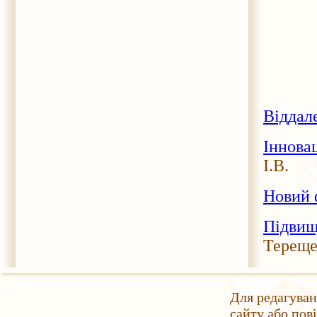
Віддале
Іннова
І.В.
Новий 
Підвище
Тереще
Для редагуван
сайту або пов