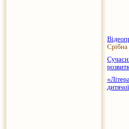
Відеоп
Срібна 
Сучасн
розвит
«Літер
дитячої