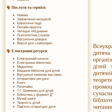
Послуги та сервіси
Новини
Замовлення екскурсій
Бібліотечні події
Онлайн-проєкти
Читацькі об'єднання
Психологічна служба
27-2
Віртуальна довідка
Версія для слабозорих
Всеукр
Електронні ресурси
дитяча
органі
Електронний каталог
Електронна бібліотека
дітей 
Медіатека
Видання бібліотек для дітей
дитячо
Віртуальні книжкові виставки
теорет
Інтерактивні ресурси
Ключ
промоц
Почитайко
Т.Г. Шевченко для дітей
сучасн
Бібліотека у форматі Д°
бібліо
Музей книги
Творчість дітей
читанн
Пам'ятні літературні дати