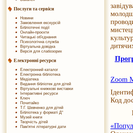
завідув
Послуги та сервіси
молодш
Новини
провод
Замовлення екскурсій
Бібліотечні події
мистец
Онлайн-проєкти
культу
Читацькі об'єднання
Психологічна служба
дитячи
Віртуальна довідка
Версія для слабозорих
Прогр
Електронні ресурси
Електронний каталог
Електронна бібліотека
Zoom M
Медіатека
Видання бібліотек для дітей
Віртуальні книжкові виставки
Ідентиф
Інтерактивні ресурси
Ключ
Код до
Почитайко
Т.Г. Шевченко для дітей
Бібліотека у форматі Д°
Музей книги
Творчість дітей
«Попу
Пам'ятні літературні дати