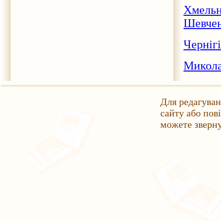
Хмельн
Шевче
Чернігі
Миколаї
Для редагуван
сайту або пов
можете зверн