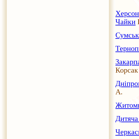
Херсон
Чайки
Сумська
Тернопі
Закарп
Корсак
Дніпро
А.
Житоми
Дитяча 
Черкась