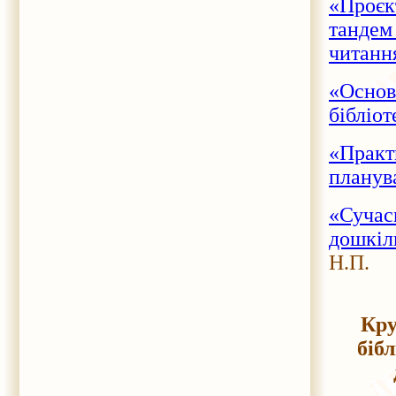
«Проєк
тандем
читанн
«Осно
бібліот
«Прак
планува
«Суча
дошкіл
Н.П.
Кру
біб