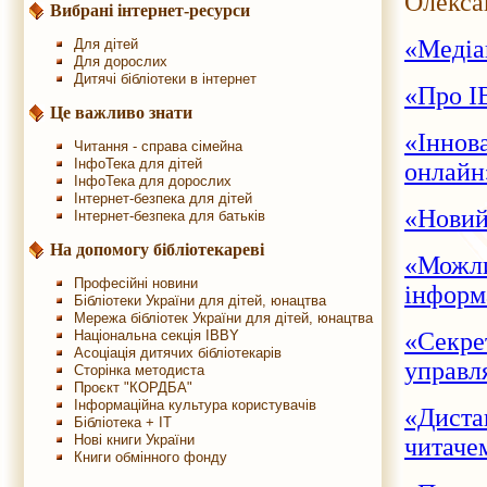
Олекса
Вибрані інтернет-ресурси
«Медіаг
Для дітей
Для дорослих
Дитячі бібліотеки в інтернет
«Про I
Це важливо знати
«Іннов
Читання - справа сімейна
ІнфоТека для дітей
онлайн
ІнфоТека для дорослих
Інтернет-безпека для дітей
«Новий 
Інтернет-безпека для батьків
На допомогу бібліотекареві
«Можл
Професійні новини
інформ
Бібліотеки України для дітей, юнацтва
Мережа бібліотек України для дітей, юнацтва
Національна секція IBBY
«Секре
Асоціація дитячих бібліотекарів
управл
Сторінка методиста
Проєкт "КОРДБА"
Інформаційна культура користувачів
«Диста
Бібліотека + IT
Нові книги України
читаче
Книги обмінного фонду