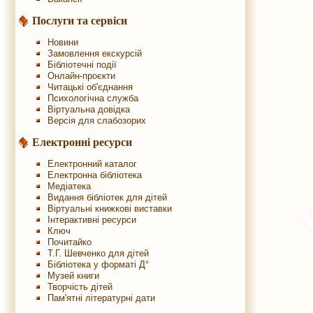
Послуги та сервіси
Новини
Замовлення екскурсій
Бібліотечні події
Онлайн-проєкти
Читацькі об'єднання
Психологічна служба
Віртуальна довідка
Версія для слабозорих
Електронні ресурси
Електронний каталог
Електронна бібліотека
Медіатека
Видання бібліотек для дітей
Віртуальні книжкові виставки
Інтерактивні ресурси
Ключ
Почитайко
Т.Г. Шевченко для дітей
Бібліотека у форматі Д°
Музей книги
Творчість дітей
Пам'ятні літературні дати