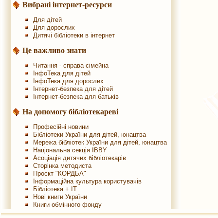
Вибрані інтернет-ресурси
Для дітей
Для дорослих
Дитячі бібліотеки в інтернет
Це важливо знати
Читання - справа сімейна
ІнфоТека для дітей
ІнфоТека для дорослих
Інтернет-безпека для дітей
Інтернет-безпека для батьків
На допомогу бібліотекареві
Професійні новини
Бібліотеки України для дітей, юнацтва
Мережа бібліотек України для дітей, юнацтва
Національна секція IBBY
Асоціація дитячих бібліотекарів
Сторінка методиста
Проєкт "КОРДБА"
Інформаційна культура користувачів
Бібліотека + IT
Нові книги України
Книги обмінного фонду