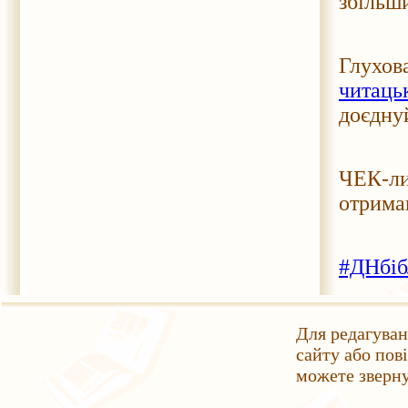
збільши
Але! 
Глухов
читац
доєднуй
Пам’я
ЧЕК-ли
отрима
#ДНбіб
Для редагуван
сайту або пов
можете зверн