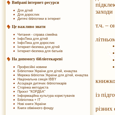
Вибрані інтернет-ресурси
підкле
заходи
Для дітей
Для дорослих
• гур
Дитячі бібліотеки в інтернет
т.ч. – 
Це важливо знати
• про
Читання - справа сімейна
літньо
ІнфоТека для дітей
ІнфоТека для дорослих
• гур
Інтернет-безпека для дітей
Інтернет-безпека для батьків
• гурт
• об'є
На допомогу бібліотекареві
• клу
Професійні новини
Бібліотеки України для дітей, юнацтва
• об'
Мережа бібліотек України для дітей, юнацтва
Національна секція IBBY
книжко
Асоціація дитячих бібліотекарів
• дитя
Сторінка методиста
Проєкт "КОРДБА"
із під
Інформаційна культура користувачів
Бібліотека + IT
• «Ко
Нові книги України
різних 
Книги обмінного фонду