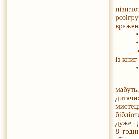
• гео
пізна
розігр
вражен
• клуб
• гур
• кулі
із книг
• чит
Друзі,
мабуть,
дитячих
мисте
бібліот
дуже ці
8 годин