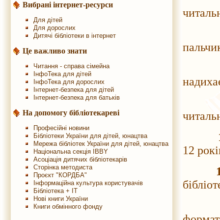
Вибрані інтернет-ресурси
читаль
Для дітей
Для дорослих
Дитячі бібліотеки в інтернет
пальчик
Це важливо знати
Читання - справа сімейна
ІнфоТека для дітей
надиха
ІнфоТека для дорослих
Інтернет-безпека для дітей
Інтернет-безпека для батьків
На допомогу бібліотекареві
читальн
Професійні новини
Бібліотеки України для дітей, юнацтва
Мережа бібліотек України для дітей, юнацтва
12 рокі
Національна секція IBBY
Асоціація дитячих бібліотекарів
Сторінка методиста
Проєкт "КОРДБА"
бібліот
Інформаційна культура користувачів
Бібліотека + IT
Нові книги України
ЩОДНЯ
Книги обмінного фонду
формат