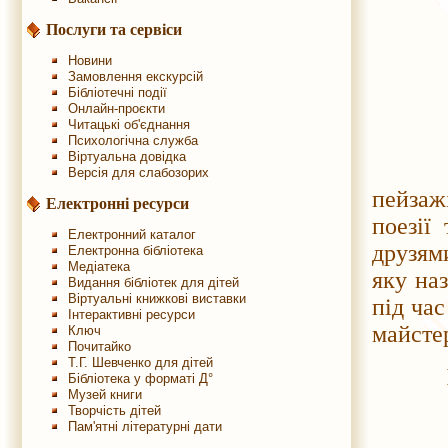
Послуги та сервіси
Новини
Замовлення екскурсій
Бібліотечні події
Онлайн-проєкти
Читацькі об'єднання
Психологічна служба
Віртуальна довідка
Осінь
Версія для слабозорих
пейзаж
Електронні ресурси
поезії
Електронний каталог
друзями
Електронна бібліотека
Медіатека
яку наз
Видання бібліотек для дітей
Віртуальні книжкові виставки
під час
Інтерактивні ресурси
майстер
Ключ
Почитайко
Т.Г. Шевченко для дітей
Бібліотека у форматі Д°
Музей книги
Творчість дітей
Пам'ятні літературні дати