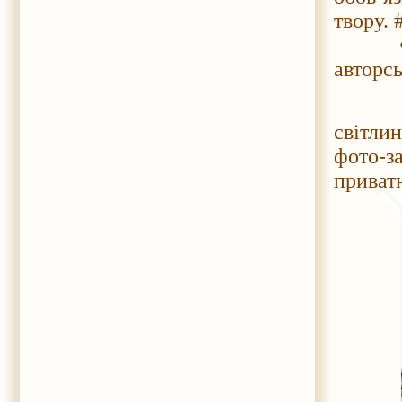
твору.
• Осін
авторс
За ко
світлин
фото-з
приват