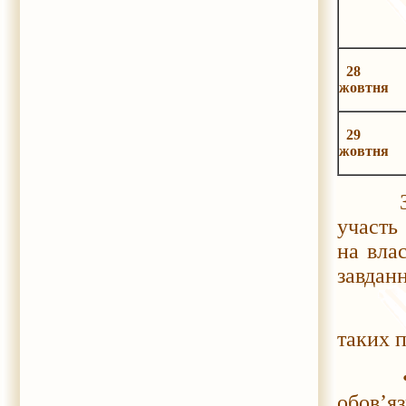
28
жовтня
29
жовтня
Завдан
участь
на вла
завданн
Запро
таких 
• PROо
обов’я