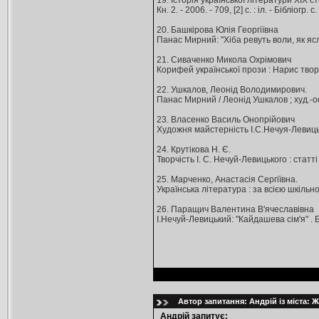
19. Історія української літератури ХІХ с
Кн. 2. - 2006. - 709, [2] с. : іл. - Бібліогр
20. Башкірова Юлія Георгіївна
Панас Мирний: "Хіба ревуть воли, як ясла
21. Сиваченко Микола Охрімович
Корифей української прози : Нарис творчо
22. Ушкалов, Леонід Володимирович.
Панас Мирний / Леонід Ушкалов ; худ.-офо
23. Власенко Василь Онопрійович
Художня майстерність І.С.Нечуя-Левицьког
24. Крутікова Н. Є.
Творчість І. С. Нечуй-Левицького : статті 
25. Марченко, Анастасія Сергіївна.
Українська література : за всією шкільною
26. Паращич Валентина В'ячеславівна
І.Нечуй-Левицький: "Кайдашева сім'я" . Б
Автор запитання: Андрій із міста: 
Андрій запитує: