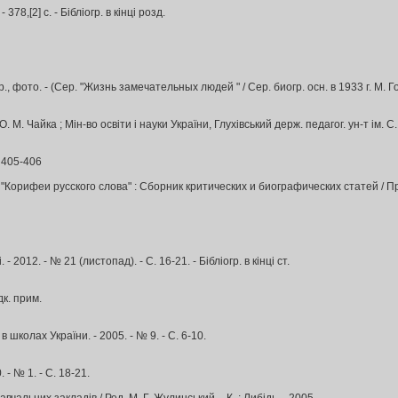
78,[2] с. - Бібліогр. в кінці розд.
., фото. - (Сер. "Жизнь замечательных людей " / Сер. биогр. осн. в 1933 г. М. Гор
 М. Чайка ; Мін-во освіти і науки України, Глухівський держ. педагог. ун-т ім. С. 
. 405-406
Сер. "Корифеи русского слова" : Сборник критических и биографических статей / П
12. - № 21 (листопад). - С. 16-21. - Бібліогр. в кінці ст.
дк. прим.
школах України. - 2005. - № 9. - С. 6-10.
- № 1. - С. 18-21.