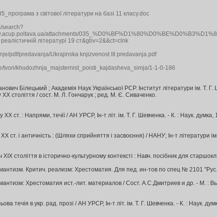
035_програма з світової літератури на базі 11 класу.doc
m/search?
ttp://www.acup.poltava.ua/attachments/035_%D0%BF%D1%80%
у реалістичній літературі 19 ст&gbv=2&&ct=clnk
anje/pdf/predavanja/Ukrajinska knjizvenost III predavanja.pdf
eze/tvori/khudozhnja_majsternist_poisti_kajdasheva_simja/1-1-0-186
анович Білецький ; Академія Наук Української РСР. Інститут літератури ім. Т. Г. Ше
у ХХ століття / сост. М. Л. Гончарук ; ред. М. Є. Сиваченко.
Х ст. : Напрями, течії / АН УРСР, Ін-т літ. ім. Т. Г. Шевченка. - К. : Наук. думка, 1
Х ст. і античність : (Шляхи сприйняття і засвоєння) / НАНУ; Ін-т літератури ім. Т.
 століття в історично-культурному контексті : Навч. посібник для старшокл., студ. 
нтизм. Критич. реализм: Хрестоматия. Для пед. ин-тов по спец № 2101 "Рус. яз. 
антизм: Хрестоматия ист.-лит. материалов / Сост. А.С.Дмитриев и др. - М. : Высш
 течія в укр. рад. прозі / АН УРСР, Ін-т літ. ім. Т. Г. Шевченка. - К. : Наук. думка,