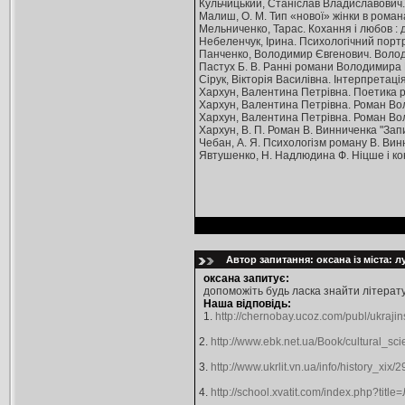
Кульчицький, Станіслав Владиславович. Во
Малиш, О. М. Тип «нової» жінки в роман
Мельниченко, Тарас. Кохання і любов : д
Небеленчук, Ірина. Психологічний портре
Панченко, Володимир Євгенович. Володимир
Пастух Б. В. Ранні романи Володимира Винн
Сірук, Вікторія Василівна. Інтерпретац
Хархун, Валентина Петрівна. Поетика ром
Хархун, Валентина Петрівна. Роман Волод
Хархун, Валентина Петрівна. Роман Волод
Хархун, В. П. Роман В. Винниченка "Записк
Чебан, А. Я. Психологізм роману В. Вин
Явтушенко, Н. Надлюдина Ф. Ніцше і кон
Автор запитання: оксана із міста: 
оксана запитує:
допоможіть будь ласка знайти літератур
Наша відповідь:
1.
http://chernobay.ucoz.com/publ/ukrajins
2.
http://www.ebk.net.ua/Book/cultural_sc
3.
http://www.ukrlit.vn.ua/info/history_xix/2
4.
http://school.xvatit.com/index.php?ti