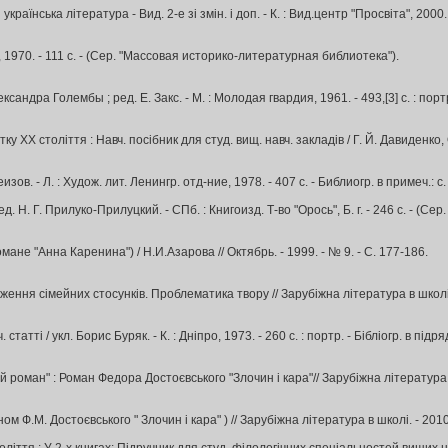
їнська література - Вид. 2-е зі змін. і доп. - К. : Вид.центр "Просвіта", 2000. - 3
, 1970. - 111 с. - (Сер. "Массовая историко-литературная библиотека").
сандра Голембы ; ред. Е. Закс. - М. : Молодая гвардия, 1961. - 493,[3] с. : портр
ку ХХ століття : Навч. посібник для студ. вищ. навч. закладів / Г. Й. Давиденко, О.
зов. - Л. : Худож. лит. Ленингр. отд-ние, 1978. - 407 с. - Библиогр. в примеч.: с
д. Н. Г. Прилуко-Прилуцкий. - СПб. : Книгоизд. Т-во "Орось", Б. г. - 246 с. - (
ане "Анна Каренина") / Н.И.Азарова // Октябрь. - 1999. - № 9. - С. 177-186.
ння сімейних стосунків. Проблематика твору // Зарубіжна література в школі. - 20
статті / укл. Борис Буряк. - К. : Дніпро, 1973. - 260 с. : портр. - Бiблiогр. в пiдря
й роман" : Роман Федора Достоєвського "Злочин і кара"// Зарубіжна література в 
 Ф.М. Достоєвського " Злочин і кара" ) // Зарубіжна література в школі. - 2010. 