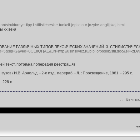
ian/strukturnye-tipy-i-stilisticheskie-funkcii-jepiteta-v-jazyke-anglijskoj.html
ы хх века
ЬЗОВАНИЕ РАЗЛИЧНЫХ ТИПОВ ЛЕКСИЧЕСКИХ ЗНАЧЕНИЙ. 3. СТИЛИСТИЧ
=web&cd=5&sqi=2&ved=0CE8QFjAE&url=http://usinskvuz.ru/biblio/posob/stil
цей текст, потрібна попередня реєстрація)
зов / И.В. Арнольд. - 2-е изд., перераб. - Л. : Просвещение, 1981. - 295 с.
- 228 с.
.:
Центра
<