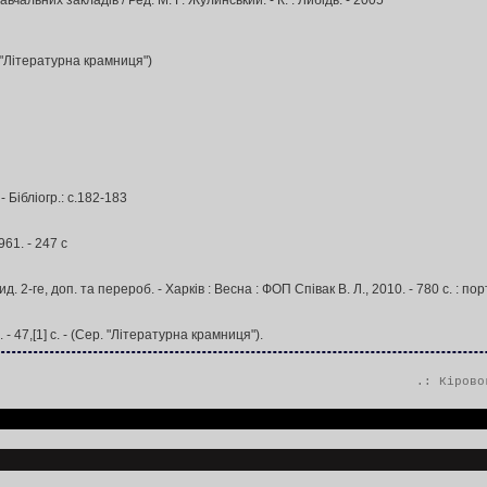
вчальних закладів / Ред. М. Г. Жулинський. - К. : Либідь. - 2005
р. "Літературна крамниця")
 Бібліогр.: с.182-183
961. - 247 с
ге, доп. та перероб. - Харків : Весна : ФОП Співак В. Л., 2010. - 780 с. : портр.
- 47,[1] с. - (Сер. "Літературна крамниця").
.:
Кірово