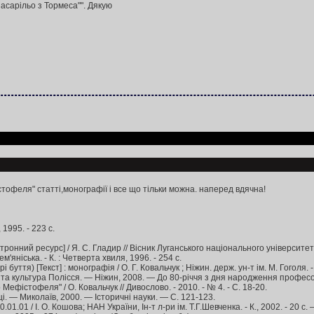
Ласарільо з Тормеса"". Дякую
тофеля" статті,монографії і все що тільки можна. наперед вдячна!
 1995. - 223 с.
нний ресурс] / Я. С. Гладир // Вісник Луганського національного університету і
м'яніська. - К. : Четверта хвиля, 1996. - 254 с.
) [Текст] : монографія / О. Г. Ковальчук ; Ніжин. держ. ун-т ім. М. Гоголя. - 
а та культура Полісся. — Ніжин, 2008. — До 80-річчя з дня народження профес
фістофеля" / О. Ковальчук // Дивослово. - 2010. - № 4. - С. 18-20.
. — Миколаїв, 2000. — Історичні науки. — С. 121-123.
1.01 / І. О. Кошова; НАН України, Ін-т л-ри ім. Т.Г.Шевченка. - К., 2002. - 20 c.