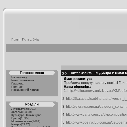
Привіт, Гість ::
Вхід
Головне меню
Автор запитання: Дмитро із міста: 
На головну
Дмитро запитує:
Нове запитання
Проблема пошуку щастя у повісті Григо
Правила
Наша відповідь:
Про нас
Розширений пошук
1.
http://kulturamovy.univ.kiev.ua/KM/pdf
2.
http://5ka.at.ua/load/literatura/tvorchi
Розділи
3.
http://referatua.org.ua/category_conte
Література
[5991]
Загальні
[1120]
4.
http://www.parta.com.ua/ukr/compositio
Культура. Мистецтво.
Преса
[1895]
Мовознавство
[2461]
5.
http://www.poetryclub.com.ua/getpoe
Історія
[2237]