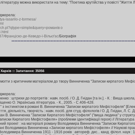
 літературу можна використати на тему: "Поетика крутійства у повісті "Життя 
 джерела:
tya-lasarilo-z-tormesa/
tml
search.pl?qtype=simple&query=романів о
8.html
37/Франціско-де-Кеведо-і-Вільєґас/
Біографія
: Харків :: Запитання: 35056
помогти з критичним матеріалом до твору Винниченка "Записки кирпатого Мефіс
 джерела:
 : штрихи до портретів : навч. посіб. / О. Д. Гнідан [та ін.]. - К. : Вища школа,
енко О. Українська література. - К., 2005. - С.406-428.
” з інстинктом в романі В. Винниченка "Записки кирпатого Мефістофеля” [Електро
, діяльність, творчість : навч. посіб. для студ.-філологів / О. Д. Гнідан, Л. С. Де
 В. Винниченка "Записки Кирпатого Мефістофеля" ("вища людина" у структурі буття
Записки Кирпатого Мефістофеля» (проблеми ідентифікації героя) // Літератур
ний проект : на матеріалі роману Володимира Винниченка "Записки Кирпатого Ме
мані Володимира Винниченка «Записки кирпатого Мефістофеля» // Наукові праці
лодимира Винниченка 1911 - 1916 років : автореф. дис... канд. філол. наук : 10.0