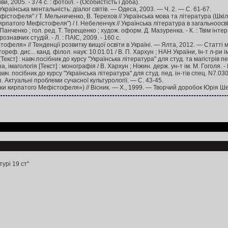
 2005. - 374 с. : фотоіл. - (Особистість і доба).
аїнська ментальність: діалог світів. — Одеса, 2003. — Ч. 2. — С. 61-67.
тофеля" / Т. Мельниченко, В. Терехов // Українська мова та література (Шкільний
того Мефістофеля") / І. Небеленчук // Українська література в загальноосвітній
ченко ; гол. ред. Т. Терещенко ; худож. оформ. Д. Мазуренка. - К. : Твім інтер, 
ознавчих студій. - Л. : ПАІС, 2009. - 160 c.
офеля» // Тенденції розвитку вищої освіти в Україні. — Ялта, 2012. — Статті 
с... канд. філол. наук: 10.01.01 / В. П. Хархун ; НАН України, Ін-т л-ри ім. Т
навч.посібник до курсу "Українська література" для студ. та магістрів педунів
огія [Текст] : монографія / В. Хархун ; Ніжин. держ. ун-т ім. М. Гоголя. - Ніж
 посібник до курсу "Українська література" для студ. пед. ін-тів спец. N7.030.501
 Актуальні проблеми сучасної культурології. — С. 43-45.
и кирпатого Мефістофеля») // Вісник. — Х., 1999. — Творчий доробок Юрія Шев
урі 19 ст"