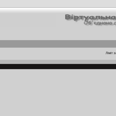
Ліміт з
1