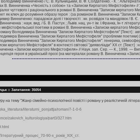
лодимир Винниченко / С. В. Кульчицький, В. Ф. Солдатенко. - К. : Альтернативи,
ах В. Винниченка «Чесність з собою» та «Записки Кирпатого Мефістофеля» // Укр
іалог чуттєвого і раціонального в романі В. Винниченка "Записки кирпатого Мефіс
т як ключ до розуміння образу героя : (за романом В. Винниченка "Записки Кирпа
 Винниченко: парадокси долі і творчості : кн. розвідок та мандрівок / В. Є. Пан
иченка : наук. вид. / Б. В. Пастух ; Львів. нац. ун-т ім. І.Франка, Ін-т літератур
ія мефістофельської поетики в романі В. Винниченка «Записки кирпатого Мефіст
ану Володимира Винниченка "Записки Кирпатого Мефістофеля" [Текст] : автореф. ди
имира Винниченка "Записки Кирпатого Мефістофеля" (проблеми поетики) [Текст] : 
имира Винниченка "Записки Кирпатого Мефістофеля": генерика, семіосфера, імагол
и кирпатого Мефістофеля" в контексті світової "дияволіади" ХХ ст. [Текст] : навч.
ниченка «Записки кирпатого Мефістофеля» // Наук. зап. Сер. — К., 1998. — Вип.
цепція героя в українській прозі (на матеріалах роману В. Винниченка «Записк
луцьк :: Запитання: 35054
у на тему "Жанр сімейно-психологічної повісті і роману у реалістичній літерат
ka_literatura/literaturni_ponjattja/roman/7-1-0-6
ience/zakovich_kulturologiya/part3/327.htm
9.html
tle=Літературний_процес_70-90-х_років_ХІХ_ст
.