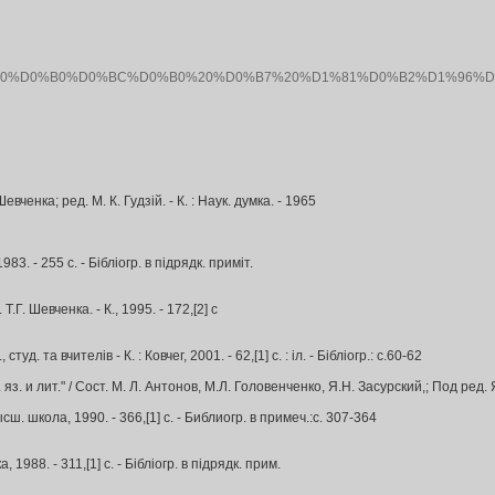
D0%BE%D0%B3%D1%80%D0%B0%D0%BC%D0%B0%20%D0%B7%20%D1%81%D
вченка; ред. М. К. Гудзій. - К. : Наук. думка. - 1965
983. - 255 с. - Бібліогр. в підрядк. приміт.
Г. Шевченка. - К., 1995. - 172,[2] с
та вчителів - К. : Ковчег, 2001. - 62,[1] с. : іл. - Бібліогр.: с.60-62
и лит." / Сост. М. Л. Антонов, М.Л. Головенченко, Я.Н. Засурский,; Под ред. Я.Н
. школа, 1990. - 366,[1] с. - Библиогр. в примеч.:с. 307-364
 1988. - 311,[1] с. - Бібліогр. в підрядк. прим.