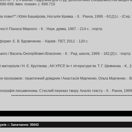
толіття : У 2-х книгах: Підручник для студ. філологічних спеціальностей вищих на
. с. 686-698; Імен. покажч. с. 699-710
 повні?" / Юлія Башкірова, Наталія Кривка. - Х. : Ранок, 1999. - 63,[1] с. - (Се
сті Панаса Мирного. - К. : Наук. думка, 1967. - 214 с. : портр.
рмл. Є. В. Вдовиченко. - Харків : ПЕТ, 2012. - 120 с.
о / Василь Онопрійович Власенко. - К. : Рад. школа, 1969. - 182,[2] с. : портр. -
і матеріали / Н. Є. Крутікова ; АН УРСР, Ін-т літератури ім. Т. Г. Шевченка. - К., 1
 програмою : практичний довідник / Анастасія Марченко, Ольга Марченко. - Вид. 2-
іографія письменника. Стислий переказ твору. Аналіз тексту. - Х. : Ранок, 1999. 
Жуків :: Запитання: 35043