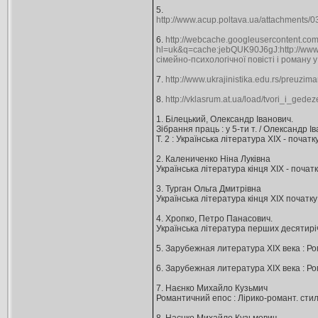
5.
http://www.acup.poltava.ua/attachments/
6.
http://webcache.googleusercontent.co
hl=uk&q=cache:jebQUK90J6gJ:h
сімейно-психологічної повісті і роману 
7.
http://www.ukrajinistika.edu.rs/preuzim
8.
http://vklasrum.at.ua/load/tvori_i_ged
1. Білецький, Олександр Іванович.
Зібрання праць : у 5-ти т. / Олександр Ів
Т. 2 : Українська література ХІХ - початк
2. Калениченко Ніна Луківна
Українська література кінця ХІХ - початку Х
3. Турган Ольга Дмитрівна
Українська література кінця ХIХ початку Х
4. Хропко, Петро Панасович.
Українська література перших десятиріч ХІХ
5. Зарубежная литература ХIХ века : Рома
6. Зарубежная литература ХIХ века : Ром
7. Наєнко Михайло Кузьмич
Романтичний епос : Лірико-романт. стильова