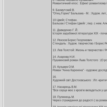
8. Наєнко Михайло Кузьмович
Романтичний епос : Ефект романтизму і укра
9. Бахмутский В.
"Отец Горио" Бальзака - М. : Худож. лит.
10 Цвейг, Стефан.
Бальзак / Стефан Цвейг ; пер. с нем. Алек
11. Давиденко Г. Й.
Історія зарубіжної літератури XІХ - почат
12. Реизов Борис Георгиевич
Стендаль : Худож. творчество / Борис Реи
13. Лев Толстой: Жизнь и творчество / Ре
14. Азарова Н.И.
Пушкинский роман Льва Толстого : (О ром
15. Кузьмук О.М.
Роман "Анна Кареніна" - художнє дослідже
16.
Художній світ Достоєвського : Літ.-критич. 
17. Назарець В.М.
"Все серце моє з кров’ю вкладеться у це
18. Пулинець М.
Через страждання до радості ( за романом