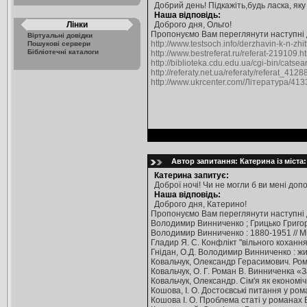
Добрий день! Підкажіть,будь ласка, яку
Наша відповідь:
Лінки
Доброго дня, Ольго!
Пропонуємо Вам переглянути наступні
Віртуальні довідки
http://www.testsoch.info/derzhavin-k-n-zhit
Пошукові сервери
Бібліотечні каталоги
http://www.bestreferat.ru/referat-219109.h
http://biblioteka.cdu.edu.ua/cgi-bin/cat
http://referaty.net.ua/referaty/referat_4128
http://www.ukrcenter.com/Література/413
Автор запитання: Катерина із міста
Катерина запитує:
Доброї ночі! Чи не могли б ви мені до
Наша відповідь:
Доброго дня, Катерино!
Пропонуємо Вам переглянути наступні
Володимир Винниченко ; Грицько Григоренко
Володимир Винниченко : 1880-1951 // Міщ
Гладир Я. С. Конфлікт "вільного кохання
Гнідан, О.Д. Володимир Винниченко : життя
Ковальчук, Олександр Герасимович. Роман
Ковальчук, О. Г. Роман В. Винниченка «
Ковальчук, Олександр. Сім'я як економіч
Кошова, І. О. Достоєвські питання у ро
Кошова І. О. Проблема статі у романах Во