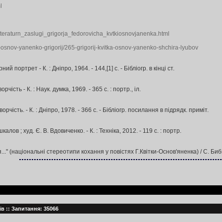
l
,5,lteraturn_zaslugi_grigorja_fedorovicha_kvtkiosnovjanenka.html
ka-osnov-yanenko-grigorij/265-grigorij-kvitka-osnov-yanenko-shchira-lyubov
й портрет - К. : Дніпро, 1964. - 144,[1] с. - Бібліогр. в кінці ст.
чість - К. : Наук. думка, 1969. - 365 с. : портр., іл.
рчість. - К. : Дніпро, 1978. - 366 с. - Бібліогр. посилання в підрядк. приміт.
лов ; худ. Є. В. Вдовиченко. - К. : Техніка, 2012. - 119 с. : портр.
" (національні стереотипи кохання у повістях Г.Квітки-Основ'яненка) / С. Бибик /
їв :: Запитання: 35066