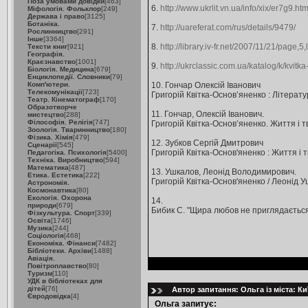
Поза умовами довідки
[463]
6.
http://www.ukrlit.vn.ua/info/xix/er7g9.htm
Міфологія. Фольклор
[249]
Держава і право
[3125]
Ботаніка.
7.
http://uareferat.com/rus/details/9479/
Рослинництво
[291]
Інше
[3364]
8.
http://library.iv-fr.net/2007/11/21/page
Тексти книг
[921]
Географія.
Краєзнавство
[1001]
9.
http://ukrclassic.com.ua/katalog/k/kvit
Біологія. Медицина
[679]
Енциклопедії. Словники
[79]
Комп'ютери.
10. Гончар Олексій Іванович
Телекомунікації
[723]
Григорій Квітка-Основ’яненко : Літературни
Театр. Кінематограф
[170]
Образотворче
11. Гончар, Олексій Іванович.
мистецтво
[288]
Філософія. Релігія
[747]
Григорій Квітка-Основ’яненко. Життя і твор
Зоологія. Тваринництво
[180]
Фізика. Хімія
[479]
12. Зубков Сергій Дмитрович
Сценарії
[545]
Григорій Квітка-Основ'яненко : Життя і тво
Педагогіка. Психологія
[5400]
Техніка. Виробництво
[594]
Математика
[487]
13. Ушкалов, Леонід Володимирович.
Етика. Естетика
[222]
Григорій Квітка-Основ'яненко / Леонід Ушка
Астрономія.
Космонавтика
[80]
Екологія. Охорона
14.
природи
[679]
Бибик С. "Щира любов не приглядається...
Фізкультура. Спорт
[339]
Освіта
[1746]
Музика
[244]
Соціологія
[468]
Економіка. Фінанси
[7482]
Бібліотеки. Архіви
[1488]
Авіація.
Повітроплавство
[80]
Туризм
[110]
УДК в бібліотеках для
дітей
[76]
Автор запитання: Ольга із міста: Ки
Євродовідка
[4]
Ольга запитує: