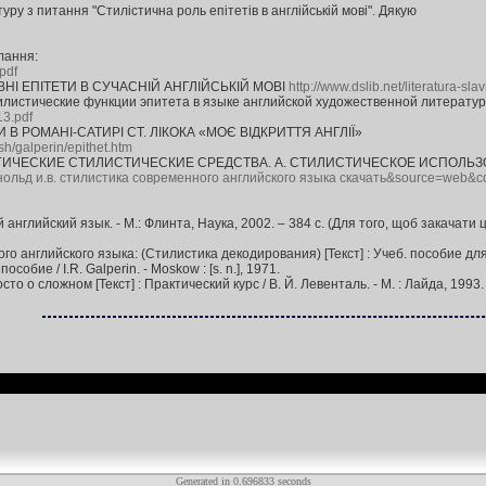
уру з питання "Стилістична роль епітетів в англійській мові". Дякую
лання:
pdf
ИВНІ ЕПІТЕТИ В СУЧАСНІЙ АНГЛІЙСЬКІЙ МОВІ
http://www.dslib.net/literatura-slav
тилистические функции эпитета в языке английской художественной литератур
13.pdf
И В РОМАНІ-САТИРІ СТ. ЛІКОКА «МОЄ ВІДКРИТТЯ АНГЛІЇ»
h/galperin/epithet.htm
Л0ГИЧЕСКИЕ СТИЛИСТИЧЕСКИE СРЕДСТВА. А. СТИЛИСТИЧЕСКОЕ ИСПОЛ
q=арнольд и.в. стилистика современного английского языка скачать&source
нглийский язык. - М.: Флинта, Наука, 2002. – 384 с. (Для того, щоб закачати 
о английского языка: (Стилистика декодирования) [Текст] : Учеб. пособие для ву
 пособие / I.R. Galperin. - Moskow : [s. n.], 1971.
то о сложном [Текст] : Практический курс / В. Й. Левенталь. - М. : Лайда, 1993. 
Generated in 0.696833 seconds