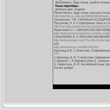
Допоможіть, будь ласка, знайти літерат
Наша відповідь:
Доброго дня, Андрію!
Перегляньте, будь ласка, наступні поси
http://eprints.zu.edu.ua/3688/1/05otmsam.
Онопрієнко, Т.М. УЗУАЛЬНО-АСОЦІАТ
Турсунова, Л. А. Структурные типы и с
http://ua.mgu-sjperevod.org.ua/docs/vol1/
Ярмолович О. І. ОБРАЗНІ ЗАСОБИ МОВ
http://www.prekrasnakraina.com/my_englis
ГАЛЬПЕРИН И. Р. ЛЕКСИК0-ФРАЗЕ0
http://www.google.ru/url?sa=t&rct=j&
або
http://www.twirpx.com/file/242549
Арнольд И.В. Стилистика. Современный а
****
1.Арнольд, И. В. Стилистика современног
2.Galperin, I. R.Stylistics [Текст] : учебное
3. Левенталь, В. Й. Английский язык: прос
На все добре!