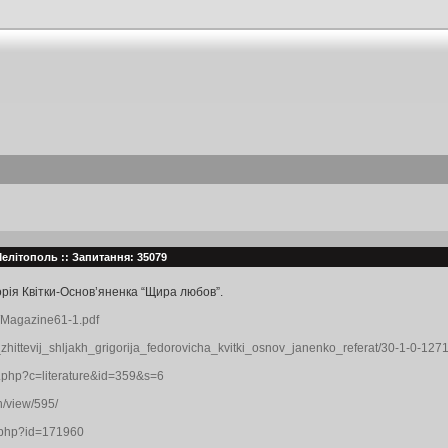
Мелітополь :: Запитання: 35079
рія Квітки-Основ’яненка “Щира любов”.
s/Magazine61-1.pdf
j_i_zhittevij_shljakh_grigorija_fedorovicha_kvitki_osnov_janenko_referat/30-1-0-127
nt.php?c=literature&id=359&s=6
n/view/595/
m.php?id=171960