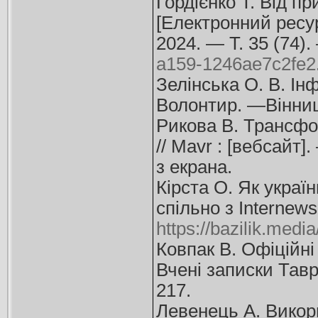
Гордієнко Т. Від 
[Електронний ресурс
2024. — Т. 35 (74)
a159-1246ae7c2fe2
Зелінська О. В. Інф
Волонтир. —Вінниц
Рикова В. Трансфо
// Mavr : [вебсайт
з екрана.
Кірста О. Як украї
спільно з Internews
https://bazilik.med
Ковпак В. Офіційні 
Вчені записки Тавр
217.
Левенець А. Викори