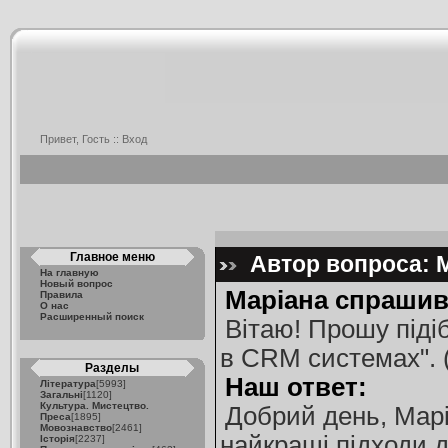
Привет, Гость ::
Вход
Главное меню
Автор вопроса: М
На главную
Новый вопрос
Маріана спрашив
Правила
О нас
Расширенный поиск
Вітаю! Прошу піді
в CRM системах". (
Разделы
Наш ответ:
Література
[5993]
Загальні
[1120]
Культура. Мистецтво.
Добрий день, Марі
Преса
[1895]
Мовознавство
[2461]
найкращі підходи д
Історія
[2237]