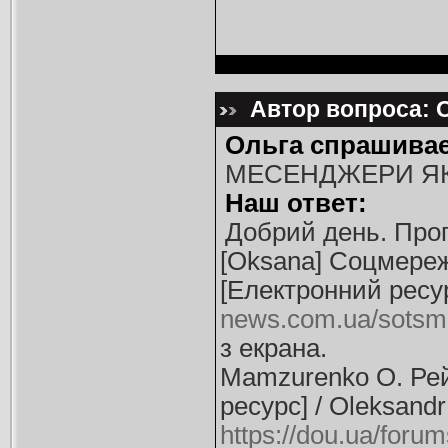
Автор вопроса: 
Ольга спрашивае
МЕСЕНДЖЕРИ ЯК 
Наш ответ:
Добрий день. Про
[Oksana] Соцмереж
[Електронний ресур
news.com.ua/sotsmer
з екрана.
Mamzurenko O. Рей
ресурс] / Oleksand
https://dou.ua/forum