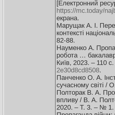
[Електронний ресур
https://mc.today/naj
екрана.
Марущак А. І. Пер
контексті національ
82-88.
Науменко А. Пропаг
робота … бакалавр :
Київ, 2023. – 110 
2e30d8cd8508
.
Панченко О. А. Інс
сучасному світі / О
Полторак В. А. Про
впливу / В. А. Полт
2020. – Т. 3. – № 1.
Пропаганда війни: 