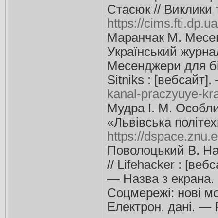
Стасюк // Виклики
https://cims.fti.dp.ua
Маранчак М. Месен
Український журнал
Месенджери для бі
Sitniks : [вебсайт
kanal-praczyuye-kr
Мудра І. М. Особли
«Львівська політех
https://dspace.znu
Поволоцький В. На
// Lifehacker : [в
— Назва з екрана.
Соцмережі: нові м
Електрон. дані. —