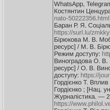
WhatsApp, Telegram
Костянтин Ценцура 
nato-50222356.html
Баран Р. Я. Соціал
https://surl.lu/zmkk
Бірюкова М. В. Моб
ресурс] / М. В. Бір
Режим доступу:
ht
Виноградова О. В.
ресурс] / О. В. Ви
доступу:
https://jo
Гордієнко Т. Вплив
Гордієнко ; [Нац. у
Журналістика. — 20
https://www.philol.