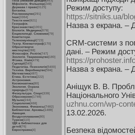
Поза умовами довідки
[463]
Міфологія. Фольклор
[249]
Режим доступу:
Держава і право
[3125]
Ботаніка.
Рослинництво
[291]
https://sitniks.ua/
Інше
[3364]
Тексти книг
[921]
Назва з екрана. – 
Географія.
Краєзнавство
[1001]
Біологія. Медицина
[679]
Енциклопедії. Словники
[79]
Комп'ютери.
Телекомунікації
[723]
CRM-системи з погл
Театр. Кінематограф
[170]
Образотворче
дані. – Режим дост
мистецтво
[288]
Філософія. Релігія
[747]
Зоологія. Тваринництво
[180]
https://prohoster.in
Фізика. Хімія
[479]
Сценарії
[545]
Назва з екрана. – 
Педагогіка. Психологія
[5400]
Техніка. Виробництво
[594]
Математика
[487]
Етика. Естетика
[222]
Астрономия.
Космонавтика
[80]
Аніщук В. В. Пробл
Экология. Охрана
природы
[679]
Національного Унів
Физкультура. Спорт
[339]
Образование
[1746]
Музыка
[244]
uzhnu.com/wp-conte
Социология
[468]
Экономика. Финансы
[7482]
Библиотеки. Архивы
[1488]
13.02.2026.
Авиация.
Воздухоплавание
[80]
Туризм
[110]
УДК в библиотеках для
детей
[76]
Безпека відомостей
Евросправка
[4]