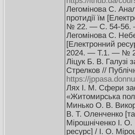
https://ithub.ua/cou
Легомінова С. Ана
протидії їм [Електр
№ 22. — С. 54-56.
Легомінова С. Небе
[Електронний ресурс
2024. — Т.1. — № 
Ліцук Б. В. Галузі
Стрелков // Публіч
https://jppasa.donnu
Лях І. М. Сфери за
«Житомирська полі
Минько О. В. Викор
В. Т. Оленченко [та
Мірошніченко І. О.
ресурс] / І. О. Мі