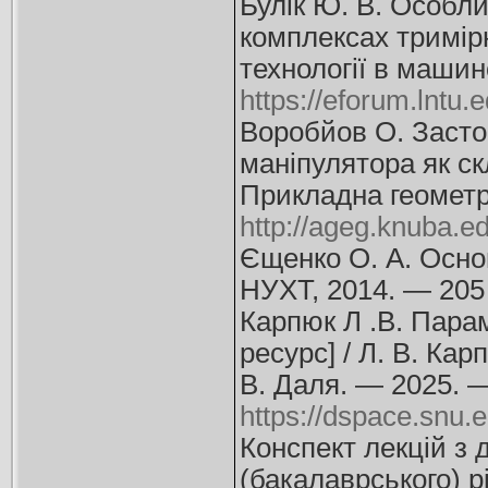
Булік Ю. В. Особли
комплексах тримірно
технології в маши
https://eforum.lntu.
Воробйов О. Засто
маніпулятора як ск
Прикладна геометр
http://ageg.knuba.e
Єщенко О. А. Основ
НУХТ, 2014. — 205 
Карпюк Л .В. Пара
ресурс] / Л. В. Кар
В. Даля. — 2025. 
https://dspace.snu.
Конспект лекцій з
(бакалаврського) р