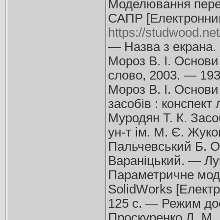
Моделювання перех
САПР [Електронний 
https://studwood.n
— Назва з екрана.
Мороз В. І. Основи 
слово, 2003. — 193
Мороз В. І. Основ
засобів : конспект 
Муродян Т. К. Засо
ун-т ім. М. Є. Жуко
Пальчевський Б. О.
Вараніцький. — Лу
Параметричне моде
SolidWorks [Електро
125 с. — Режим до
Проскуренко Д. М.