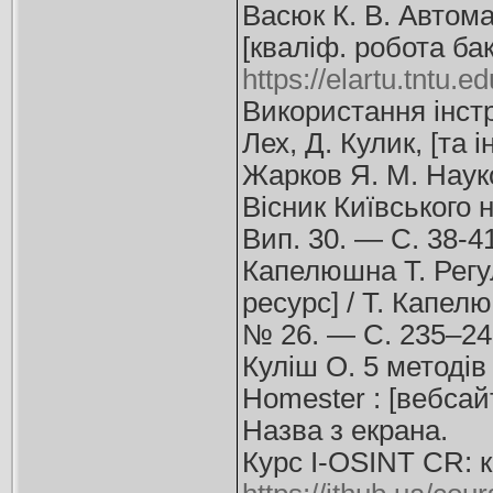
Васюк К. В. Автома
[кваліф. робота бак
https://elartu.tntu.
Використання інстр
Лех, Д. Кулик, [та і
Жарков Я. М. Науко
Вісник Київського 
Вип. 30. — С. 38-41
Капелюшна Т. Регу
ресурс] / Т. Капелю
№ 26. — С. 235–2
Куліш О. 5 методів
Homester : [вебсай
Назва з екрана.
Курс I-OSINT CR: к