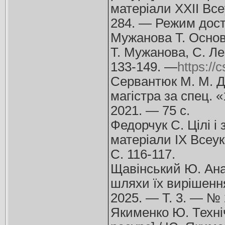
матерiали XXII Всеу
284. — Режим дос
Мужанова Т. Основн
Т. Мужанова, С. Ле
133-149. —
https://
Сервантюк М. М. До
магістра за спец. «
2021. — 75 с.
Федорчук С. Цілі і 
матеріали IX Всеукр
С. 116-117.
Щавінський Ю. Ана
шляхи їх вирішення
2025. — Т. 3. — №
Якименко Ю. Техні