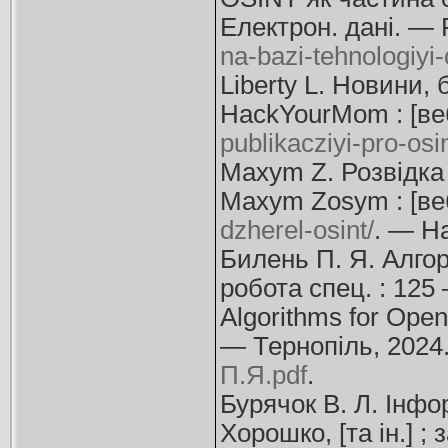
Електрон. дані. —
na-bazi-tehnologiyi-
Liberty L. Новини, 
HackYourMom : [ве
publikacziyi-pro-os
Maxym Z. Розвідка 
Maxym Zosуm : [ве
dzherel-osint/
. — На
Билень П. Я. Алгор
робота спец. : 125
Algorithms for Open 
— Тернопіль, 2024
П.Я.pdf
.
Бурячок В. Л. Інфор
Хорошко, [та ін.] ; 