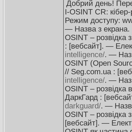
Добрий день! Пере
I-OSINT CR: кібер-р
Режим доступу: ww
— Назва з екрана.
OSINT – розвідка з
: [вебсайт]. — Еле
intelligence/
. — Наз
OSINT (Open Source
// Seg.com.ua : [в
intelligence/
. — Наз
OSINT – розвідка в
ДаркГард : [вебсай
darkguard/
. — Назв
OSINT – розвідка з
[вебсайт]. — Елек
OSINT як частина с