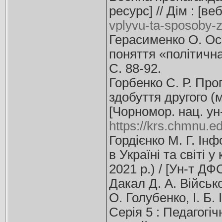
ресурс] // Дім : [в
vplyvu-ta-sposoby-z
Герасименко О. Осн
поняття «політична
С. 88-92.
Горбенко С. Р. Про
здобуття другого (ма
[Чорномор. нац. ун
https://krs.chmnu.e
Гордієнко М. Г. Інф
в Україні та світі 
2021 р.) / [Ун-т ДФС
Дакал Д. А. Військо
О. Голубенко, І. Б
Серія 5 : Педагогічн