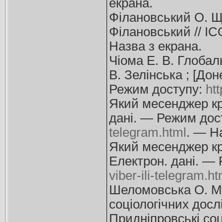
екрана.
Філановський О. Щ
Філановський // IC
Назва з екрана.
Чіома Е. В. Глобал
В. Зелінська ; [До
Режим доступу:
ht
Який месенджер кра
дані. — Режим дос
telegram.html
. — Н
Який месенджер кра
Електрон. дані. —
viber-ili-telegram.ht
Шеломовська О. М.
соціологічних дослі
Придніпровські соці