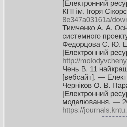
[Електронний ресурс
КПІ ім. Ігоря Сіко
8e347a03161a/dow
Тимченко А. А. Ос
системного проектув
Федорцова С. Ю. Ци
[Електронний ресу
http://molodyvcheny.
Чень В. 11 найкращ
[вебсайт]. — Елек
Черніков О. В. Па
[Електронний ресур
моделювання. — 20
https://journals.kn