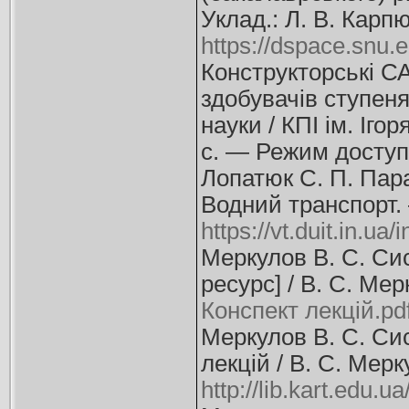
Уклад.: Л. В. Карп
https://dspace.snu.
Конструкторські С
здобувачів ступеня
науки / КПІ ім. Іго
с. — Режим досту
Лопатюк С. П. Пар
Водний транспорт.
https://vt.duit.in.u
Меркулов В. С. Сис
ресурс] / В. С. Ме
Конспект лекцій.pd
Меркулов В. С. Сис
лекцій / В. С. Мерк
http://lib.kart.edu