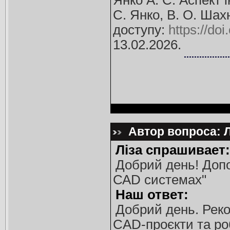
Янко А. С. Аспект 
С. Янко, В. О. Шахн
доступу:
https://do
13.02.2026.
Автор вопроса: Л
Ліза спрашивает:
Добрий день! Допо
САD системах"
Наш ответ:
Добрий день. Рек
CAD-проєкти та роб