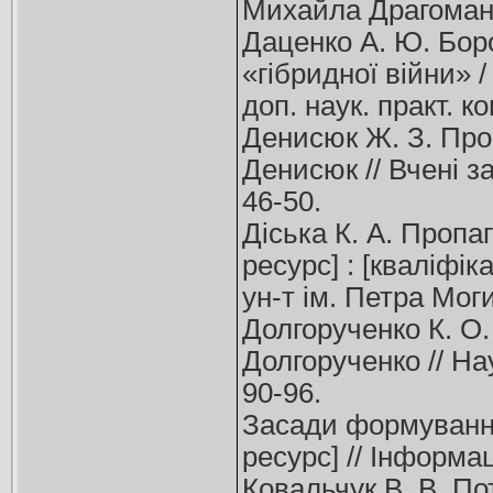
Михайла Драгоманов
Даценко А. Ю. Бор
«гібридної війни» 
доп. наук. практ. ко
Денисюк Ж. З. Проп
Денисюк // Вчені з
46-50.
Діська К. А. Пропа
ресурс] : [кваліфік
ун-т ім. Петра Мог
Долгорученко К. О.
Долгорученко // На
90-96.
Засади формування 
ресурс] // Інформа
Ковальчук В. В. По