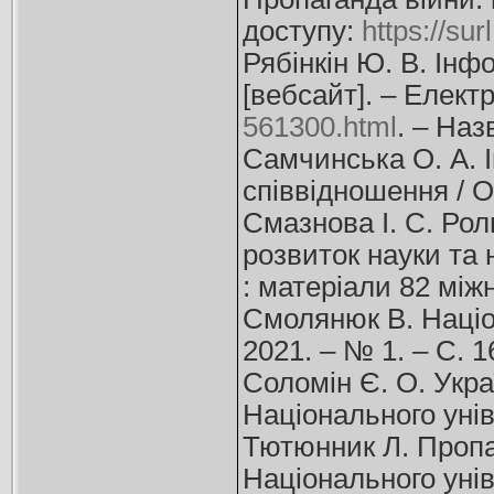
доступу:
https://surl
Рябінкін Ю. В. Інф
[вебсайт]. – Елект
561300.html
. – Наз
Самчинська О. А. 
співвідношення / О.
Смазнова І. С. Рол
розвиток науки та 
: матеріали 82 міжн
Смолянюк В. Націон
2021. – № 1. – С. 1
Соломін Є. О. Укра
Національного уніве
Тютюнник Л. Пропаг
Національного унів