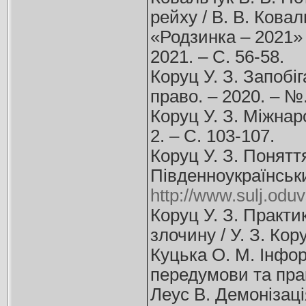
рейху / В. В. Кова
«Родзинка – 2021» 
2021. – С. 56-58.
Коруц У. З. Запобіг
право. – 2020. – №.
Коруц У. З. Міжнар
2. – С. 103-107.
Коруц У. З. Понятт
Південноукраїнськи
http://www.sulj.odu
Коруц У. З. Практи
злочину / У. З. Кор
Куцька О. М. Інфор
передумови та прак
Леус В. Демонізаці