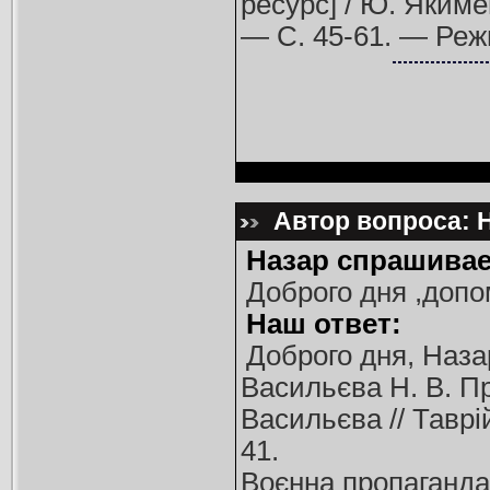
ресурс] / Ю. Якимен
— С. 45-61. — Реж
Автор вопроса: Н
Назар спрашивае
Доброго дня ,допо
Наш ответ:
Доброго дня, Наза
Васильєва Н. В. Пр
Васильєва // Таврі
41.
Воєнна пропаганда