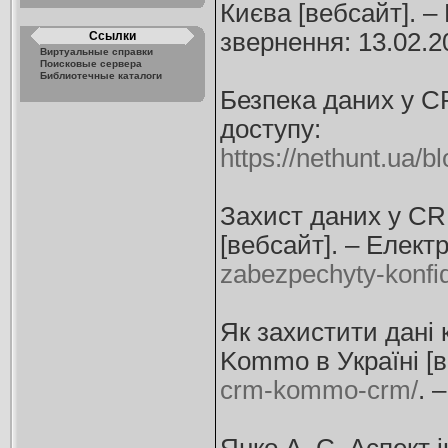
Києва [вебсайт]. –
звернення: 13.02.2
Ссылки
Виртуальные справки
Поисковые сервера
Библиотечные каталоги
Безпека даних у CR
доступу:
https://nethunt.ua/b
Захист даних у CR
[вебсайт]. – Елект
zabezpechyty-konfid
Як захистити дані 
Kommo в Україні [в
crm-kommo-crm/
. 