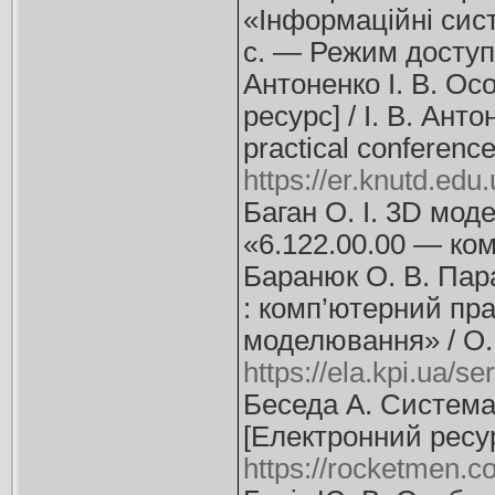
«Інформаційні систе
с. — Режим досту
Антоненко І. В. О
ресурс] / І. В. Анто
practical conferen
https://er.knutd.ed
Баган О. І. 3D мод
«6.122.00.00 — комп
Баранюк О. В. Пар
: комп’ютерний пр
моделювання» / О. 
https://ela.kpi.ua/
Беседа А. Система
[Електронний ресур
https://rocketmen.co