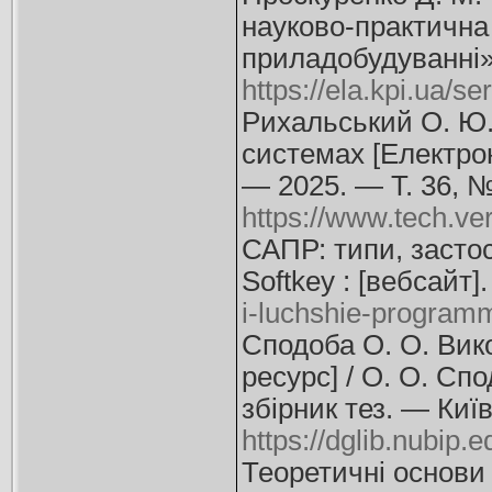
науково-практична 
приладобудуванні»,
https://ela.kpi.ua/
Рихальський О. Ю.
системах [Електрон
— 2025. — Т. 36, 
https://www.tech.ve
САПР: типи, засто
Softkey : [вебсайт
i-luchshie-programm
Сподоба О. О. Вик
ресурс] / О. О. Сп
збірник тез. — Киї
https://dglib.nubip
Теоретичні основи