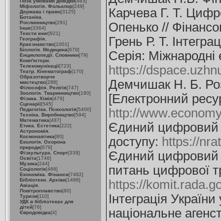
Поза умовами довідки
[463]
Міфологія. Фольклор
[249]
Карчева Г. Т. Цифро
Держава і право
[3125]
Ботаніка.
Рослинництво
[291]
Опенько // Фінансов
Інше
[3364]
Тексти книг
[921]
Грень Р. Т. Інтегра
Географія.
Краєзнавство
[1001]
Біологія. Медицина
[679]
Серія: Міжнародні е
Енциклопедії. Словники
[79]
Комп'ютери.
Телекомунікації
[723]
https://dspace.uzhn
Театр. Кінематограф
[170]
Образотворче
Демчишак Н. Б. Ро
мистецтво
[288]
Філософія. Релігія
[747]
Зоологія. Тваринництво
[180]
[Електронний ресурс
Фізика. Хімія
[479]
Сценарії
[545]
http://www.econom
Педагогіка. Психологія
[5400]
Техніка. Виробництво
[594]
Математика
[487]
Єдиний цифровий ри
Етика. Естетика
[222]
Астрономія.
Космонавтика
[80]
доступу:
https://nra
Екологія. Охорона
природи
[679]
Єдиний цифровий р
Фізкультура. Спорт
[339]
Освіта
[1746]
Музика
[244]
питань цифрової тр
Соціологія
[468]
Економіка. Фінанси
[7482]
Бібліотеки. Архіви
[1488]
https://komit.rada
Авіація.
Повітроплавство
[80]
Інтеграція України
Туризм
[110]
УДК в бібліотеках для
дітей
[76]
національне агенст
Євродовідка
[4]