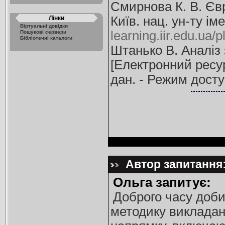
Смирнова К. В. Єв
Київ. нац. ун-ту ім
Лінки
Віртуальні довідки
learning.iir.edu.ua
Пошукові сервери
Бібліотечні каталоги
Штанько В. Аналіз 
[Електронний ресур
дан. - Режим дост
Автор запитання:
Ольга запитує:
Доброго часу доби
методику викладанн