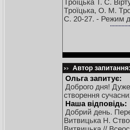
Троїцька Т. С. Вір
Троїцька, О. М. Трої
С. 20-27. - Режим 
Автор запитання:
Ольга запитує:
Доброго дня! Дуже
створення сучасни
Наша відповідь:
Добрий день. Пере
Витвицька Н. Створ
Витвицька // Всеос