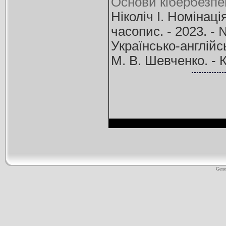
Основи кібербезпе
Ніколіч І. Номінаці
часопис. - 2023. - 
Українсько-англійс
М. В. Шевченко. - К
Gene