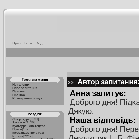
Привіт, Гість ::
Вхід
Головне меню
Автор запитання:
На головну
Нове запитання
Анна запитує:
Правила
Про нас
Розширений пошук
Доброго дня! Підк
Дякую.
Розділи
Наша відповідь:
Література
[5991]
Загальні
[1120]
Культура. Мистецтво.
Доброго дня! Пере
Преса
[1895]
Мовознавство
[2461]
Демчишак Н.Б. Фіна
Історія
[2237]