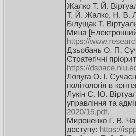
Жалко Т. Й. Віртуа
Т. Й. Жалко, Н. В. 
Білущак Т. Віртуал
Мина [Електронний
https://www.rese
Дзьобань О. П. Суч
Стратегічні пріорит
https://dspace.nlu.
Лопуга О. І. Сучас
політологія в конте
Лукін С. Ю. Віртуа
управління та адмін
2020/15.pdf
.
Мироненко Г. В. Час
доступу:
https://i