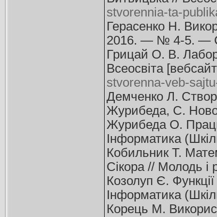
stvorennia-ta-publik
Герасенко Н. Викор
2016. — № 4-5. — С
Грицай О. В. Лабор
Всеосвіта [вебсайт
stvorenna-veb-sajt
Демченко Л. Створе
Журибеда, С. Новос
Журибеда О. Працює
Інформатика (Шкіль
Кобильник Т. Матем
Сікора // Молодь і
Козолуп Є. Функції
Інформатика (Шкіль
Корець М. Викорис