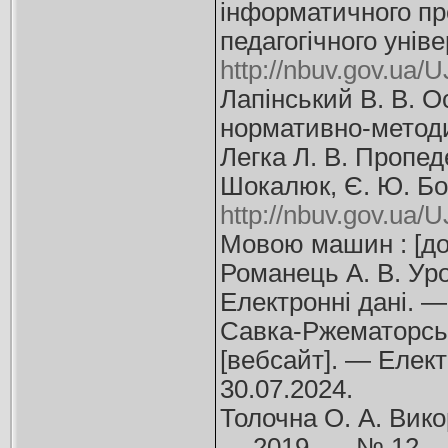
інформатичного про
педагогічного унів
http://nbuv.gov.ua
Лапінський В. В. О
нормативно-методич
Легка Л. В. Пропед
Шокалюк, Є. Ю. Бог
http://nbuv.gov.ua
Мовою машин : [добі
Романець А. В. Уро
Електронні дані. 
Савка-Ржематорська
[вебсайт]. — Елект
30.07.2024.
Толочна О. А. Вико
— 2019. — № 12. —