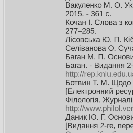
Вакуленко М. О. Укр
2015. - 361 с.
Кочан І. Слова з ко
277–285.
Лісовська Ю. П. Кіб
Селіванова О. Сучас
Баган М. П. Основи
Баган. - Видання 2-
http://rep.knlu.ed
Ботвин Т. М. Щодо 
[Електронний ресурс
Філологія. Журналіс
http://www.philol.v
Даник Ю. Г. Основи
[Видання 2-ге, пер