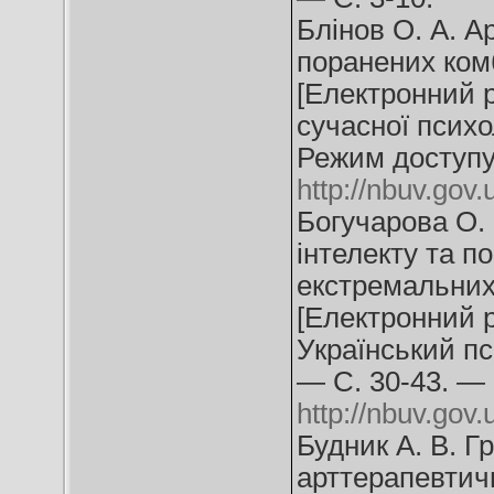
Блінов О. А. Ар
поранених комб
[Електронний р
сучасної психо
Режим доступу
http://nbuv.go
Богучарова О. 
інтелекту та п
екстремальних
[Електронний ре
Український п
— С. 30-43. —
http://nbuv.go
Будник А. В. Г
арттерапевтичн