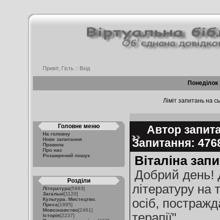
Привіт, Гість ::
Вхід
Понеділок 
Ліміт запитань на сь
Головне меню
Автор запитан
На головну
Нове запитання
Запитання: 47
Правила
Про нас
Розширений пошук
Віталіна запи
Добрий день! 
Розділи
літературу на 
Література
[5993]
Загальні
[1120]
Культура. Мистецтво.
осіб, постражд
Преса
[1895]
Мовознавство
[2461]
терапії"
Історія
[2237]