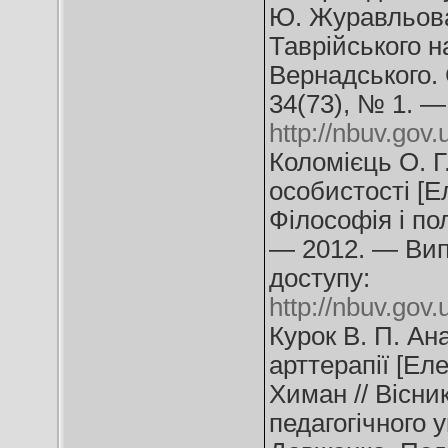
Ю. Журавльова,
Таврійського на
Вернадського. 
34(73), № 1. —
http://nbuv.go
Коломієць О. Г
особистості [Ел
Філософія і пол
— 2012. — Вип
доступу:
http://nbuv.gov
Курок В. П. Ан
арттерапії [Еле
Химан // Вісни
педагогічного 