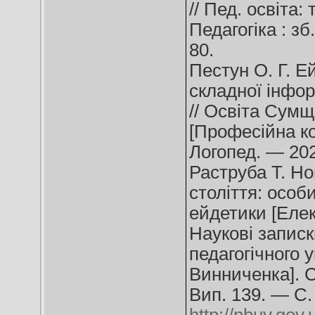
// Пед. освіта:
Педагогіка : зб
80.
Пестун О. Г. Е
складної інформ
// Освіта Сумщ
[Професійна ком
Логопед. — 202
Раструба Т. Но
століття: особ
ейдетики [Елек
Наукові записк
педагогічного 
Винниченка]. С
Вип. 139. — С.