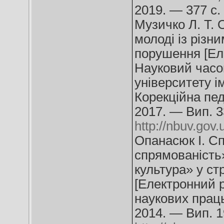
2019. — 377 c.
Музичко Л. Т.
молоді із різн
порушення [Еле
Науковий часо
університету і
Корекційна пед
2017. — Вип. 3
http://nbuv.g
Опанасюк І. С
спрямованість»
культура» у ст
[Електронний ре
наукових праць
2014. — Вип. 1