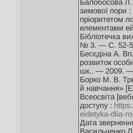
Балобосова Л. 
зимової пори :
пріоритетом ло
елементами ейд
Бібліотечка ви
№ 3. — С. 52-5
Бесєдіна А. Вп
розвиток особи
шк.. — 2009. —
Борко М. В. Тр
й навчання» [Е
Всеосвіта [веб
доступу :
https
eidetyka-dlia-r
Дата звернення
Васильченко Л