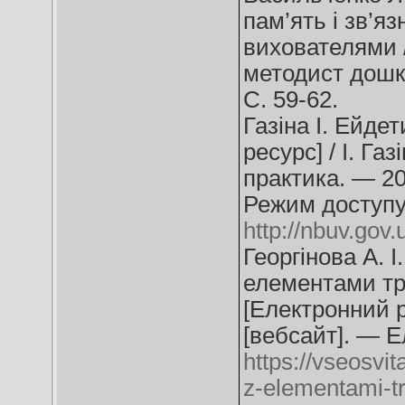
пам’ять і зв’я
вихователями /
методист дошк
С. 59-62.
Газіна І. Ейде
ресурс] / І. Газ
практика. — 20
Режим доступу
http://nbuv.go
Георгінова А. 
елементами тр
[Електронний ре
[вебсайт]. — Е
https://vseosvit
z-elementami-t