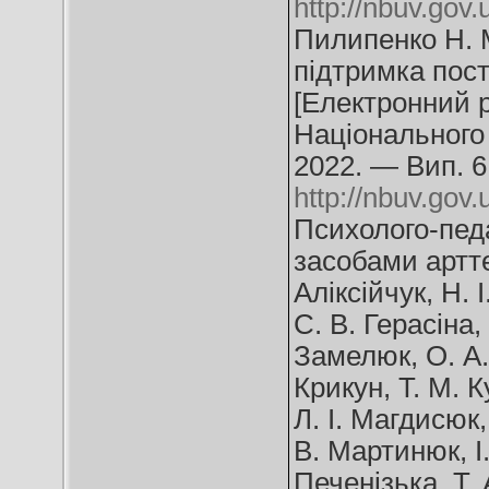
http://nbuv.go
Пилипенко Н. 
підтримка пост
[Електронний р
Національного
2022. — Вип. 6
http://nbuv.go
Психолого-педа
засобами арттер
Аліксійчук, Н. 
С. В. Герасіна,
Замелюк, О. А. 
Крикун, Т. М. 
Л. І. Магдисюк,
В. Мартинюк, І
Печенізька, Т. 