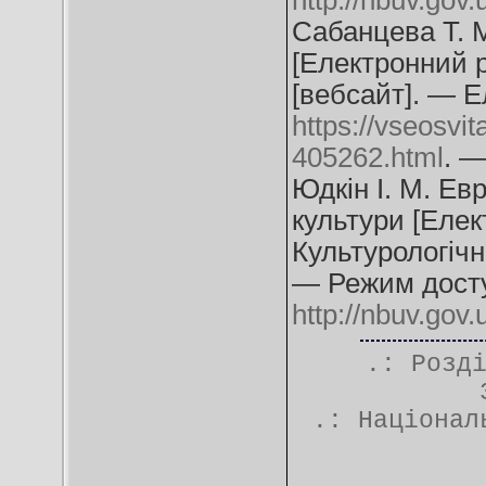
http://nbuv.go
Сабанцева Т. М
[Електронний р
[вебсайт]. — Е
https://vseosvit
405262.html
. —
Юдкін І. М. Ев
культури [Елект
Культурологічн
— Режим дост
http://nbuv.go
.: Розд
.:
Націонал