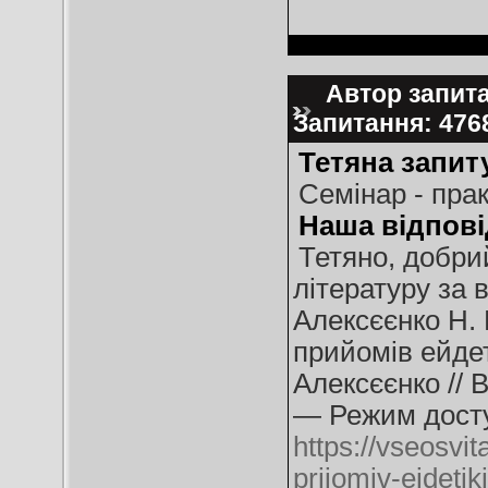
Автор запита
Запитання: 47
Тетяна запит
Семінар - пра
Наша відпові
Тетяно, добри
літературу за
Алексєєнко Н. 
прийомів ейдет
Алексєєнко // 
— Режим досту
https://vseosvit
prijomiv-ejdeti