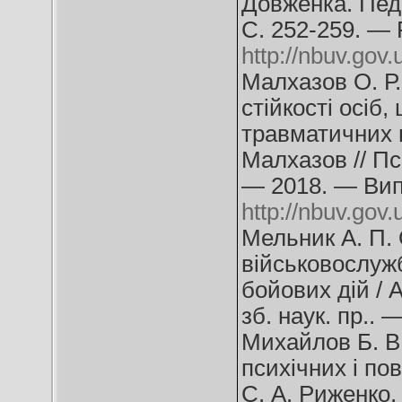
Довженка. Педа
С. 252-259. —
http://nbuv.go
Малхазов О. Р
стійкості осіб
травматичних п
Малхазов // Пс
— 2018. — Вип
http://nbuv.go
Мельник А. П. 
військовослужб
бойових дій / 
зб. наук. пр.. 
Михайлов Б. В.
психічних і по
С. А. Риженко,