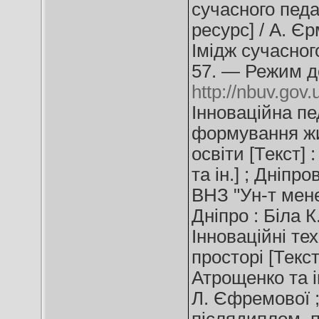
сучасного педа
ресурс] / А. Єр
Імідж сучасног
57. — Режим д
http://nbuv.go
Інноваційна пе
формування жи
освіти [Текст] 
та ін.] ; Дніпр
ВНЗ "Ун-т мен
Дніпро : Біла К
Інноваційні те
просторі [Текст]
Атрощенко та ін.
Л. Єфремової ; 