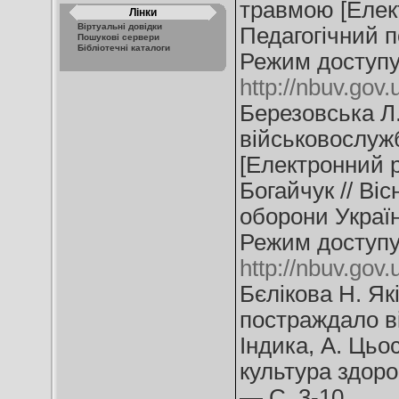
травмою [Елект
Лінки
Віртуальні довідки
Педагогічний 
Пошукові сервери
Бібліотечні каталоги
Режим доступу
http://nbuv.go
Березовська Л.
військовослуж
[Електронний ре
Богайчук // Ві
оборони Україн
Режим доступу
http://nbuv.go
Бєлікова Н. Як
постраждало ві
Індика, А. Цьос
культура здоро
— С. 3-10.