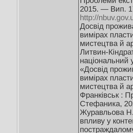
Проблеми екстр
2015. — Вип. 1
http://nbuv.go
Досвід прожива
вимірах пласти
мистецтва й арт
Литвин-Кіндра
національний 
«Досвід прожив
вимірах пласти
мистецтва й ар
Франківськ : П
Стефаника, 202
Журавльова Н.
впливу у конте
постраждалому 