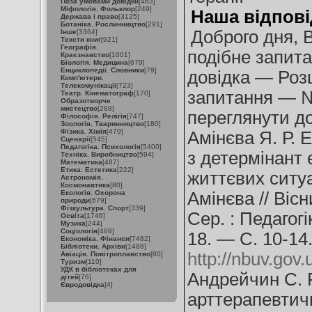
Поза умовами довідки
[463]
Міфологія. Фольклор
[249]
Наша відпові
Держава і право
[3125]
Ботаніка. Рослинництво
[291]
Доброго дня, В
Інше
[3364]
Тексти книг
[921]
Географія.
подібне запита
Краєзнавство
[1001]
Біологія. Медицина
[679]
Енциклопедії. Словники
[79]
довідка — Ро
Комп'ютери.
Телекомунікації
[723]
запитання — №
Театр. Кінематограф
[170]
Образотворче
мистецтво
[288]
переглянути до
Філософія. Релігія
[747]
Зоологія. Тваринництво
[180]
Фізика. Хімія
[479]
Амінєва Я. Р. 
Сценарії
[545]
Педагогіка. Психологія
[5400]
з детермінант
Техніка. Виробництво
[594]
Математика
[487]
Етика. Естетика
[222]
життєвих ситуа
Астрономія.
Космонавтика
[80]
Екологія. Охорона
Амінєва // Віс
природи
[679]
Фізкультура. Спорт
[339]
Сер. : Педагогі
Освіта
[1746]
Музика
[244]
Соціологія
[468]
18. — С. 10-14
Економіка. Фінанси
[7482]
Бібліотеки. Архіви
[1488]
http://nbuv.go
Авіація. Повітроплавство
[80]
Туризм
[110]
УДК в бібліотеках для
Андрейчин С. 
дітей
[76]
Євродовідка
[4]
арттерапевтичн