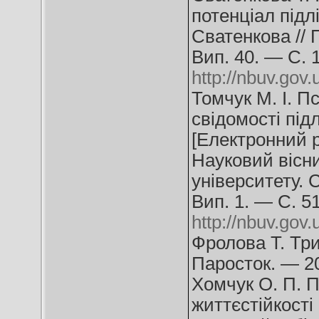
потенціал підлі
Сватенкова // 
Вип. 40. — С. 
http://nbuv.go
Томчук М. І. П
свідомості під
[Електронний ре
Науковий вісн
університету. 
Вип. 1. — С. 5
http://nbuv.go
Фролова Т. Трив
Паросток. — 2
Хомчук О. П. П
життєстійкості 