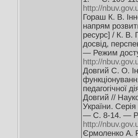
http://nbuv.go
Гораш К. В. Ін
напрям розвит
ресурс] / К. В.
досвід, перспе
— Режим дост
http://nbuv.go
Довгий С. О. І
функціонування
педагогічної ді
Довгий // Наук
України. Серія 
— С. 8-14. — 
http://nbuv.go
Єрмоленко А. Р