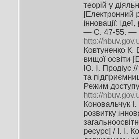
теорій у діяль
[Електронний ре
інновації: ідеї
— С. 47-55. —
http://nbuv.go
Ковтуненко К. 
вищої освіти [
Ю. І. Продіус /
та підприємни
Режим доступу
http://nbuv.go
Коновальчук І.
розвитку іннов
загальноосвітн
ресурс] / І. І.