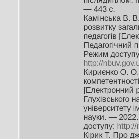
післядиплом. п
— 443 с.
Камінська В. В
розвитку загал
педагогів [Елек
Педагогічний 
Режим доступу
http://nbuv.go
Кириєнко О. О
компетентності
[Електронний ре
Глухівського н
університету і
науки. — 2022
доступу:
http:
Кірик Т. Про д