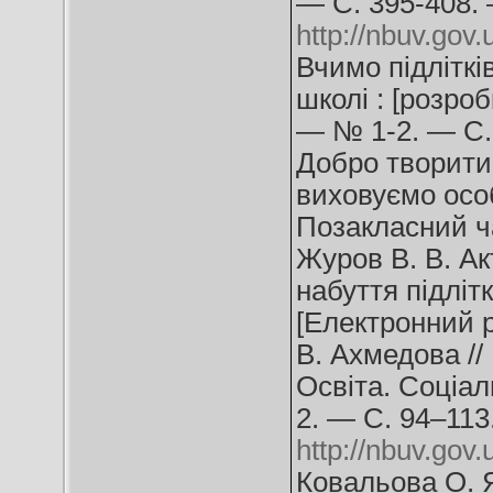
— С. 395-408.
http://nbuv.go
Вчимо підліткі
школі : [розро
— № 1-2. — С.
Добро творити 
виховуємо особи
Позакласний ч
Журов В. В. Ак
набуття підліт
[Електронний ре
В. Ахмедова //
Освіта. Соціал
2. — С. 94–11
http://nbuv.go
Ковальова О. Я