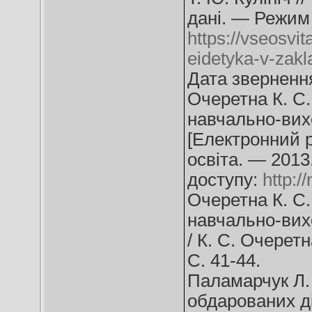
дані. — Режим 
https://vseosvit
eidetyka-v-zakl
Дата звернення
Очеретна К. С
навчально-вихо
[Електронний ре
освіта. — 201
доступу:
http:
Очеретна К. С
навчально-вихо
/ К. С. Очерет
С. 41-44.
Паламарчук Л.
обдарованих ді