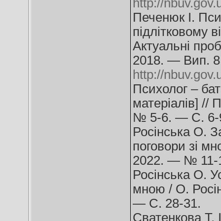
http://nbuv.go
Печенюк І. Пси
підлітковому ві
Актуальні проб
2018. — Вип. 8
http://nbuv.go
Психолог – бать
матеріалів] //
№ 5-6. — С. 6-
Росінська О. З
поговори зі мн
2022. — № 11-1
Росінська О. Ус
мною / О. Росі
— С. 28-31.
Сватенкова Т. 