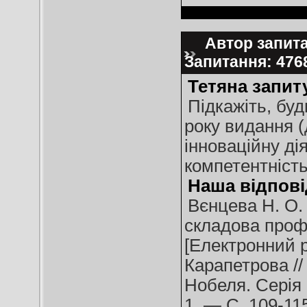
Автор запитан
Запитання: 47
Тетяна запит
Підкажіть, буд
року видання (д
інноваційну дія
компетентність
Наша відпові
Вєнцева Н. О.
складова профе
[Електронний р
Карапетрова //
Нобеля. Серія 
1. — С. 109-11