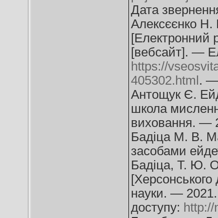
Дата звернення
Алексєєнко Н. 
[Електронний ре
[вебсайт]. — Е
https://vseosvit
405302.html
. —
Антощук Є. Ейд
школа мислення
виховання. — 
Бадіца М. В. М
засобами ейдет
Бадіца, Т. Ю. 
[Херсонського 
науки. — 2021
доступу:
http: