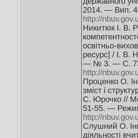
державного уні
2014. — Вип. 4
http://nbuv.g
Никитюк І. В. 
компетентносте
освітньо-вихо
ресурс] / І. В.
— № 3. — С. 7
http://nbuv.go
Проценко О. Ін
зміст і структ
С. Юрочко // М
51-55. — Режи
http://nbuv.go
Слушний О. Інн
діяльності вчи