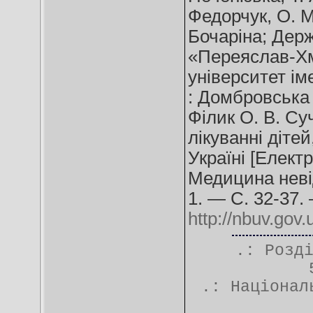
Федорчук, О. М.
Бочаріна; Дер
«Переяслав-Хм
університет ім
: Домбровська 
Філик О. В. Су
лікуванні діте
Україні [Електр
Медицина неві
1. — С. 32-37.
http://nbuv.g
.: Розд
.:
Націонал