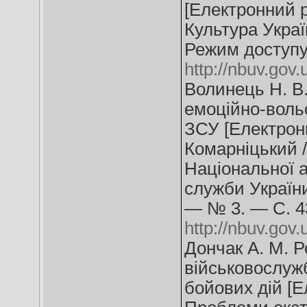
[Електронний ре
Культура Украї
Режим доступу
http://nbuv.go
Волинець Н. В
емоційно-вольо
ЗСУ [Електронн
Комарніцький /
Національної 
служби України
— № 3. — С. 4
http://nbuv.go
Дончак А. М. Р
військовослужб
бойових дій [Е