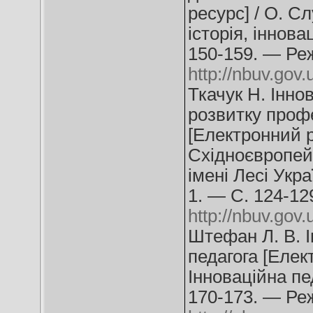
ресурс] / О. Сл
історія, іннова
150-159. — Ре
http://nbuv.go
Ткачук Н. Інно
розвитку профе
[Електронний р
Східноєвропей
імені Лесі Укр
1. — С. 124-12
http://nbuv.go
Штефан Л. В. І
педагога [Елек
Інноваційна пе
170-173. — Ре