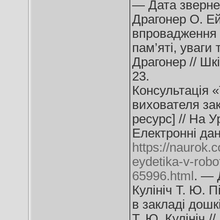
— Дата звернен
Драгонер О. Ей
впровадження 
пам’яті, уваги
Драгонер // Шк
23.
Консультація «
вихователя зак
ресурс] // На У
Електронні дан
https://naurok.
eydetika-v-robo
65996.html
. — 
Кулініч Т. Ю. 
в закладі дошк
Т. Ю. Кулініч /