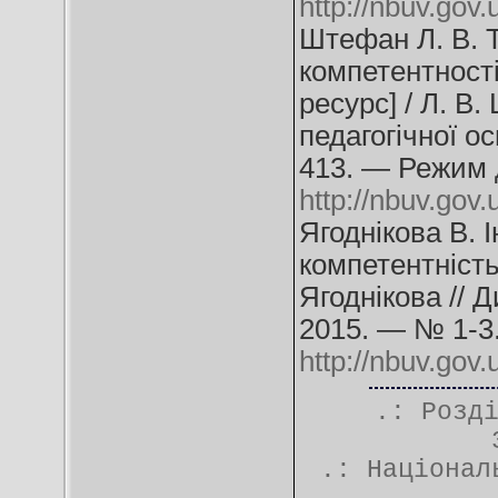
http://nbuv.go
Штефан Л. В. 
компетентності
ресурс] / Л. В
педагогічної о
413. — Режим 
http://nbuv.go
Ягоднікова В. 
компетентність
Ягоднікова // Д
2015. — № 1-3
http://nbuv.go
.: Розд
.:
Націонал