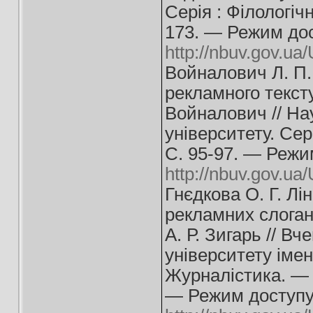
Серія : Філологіч
173. — Режим дос
http://nbuv.gov.
Войналович Л. П.
рекламного тексту
Войналович // На
університету. Сер
С. 95-97. — Режи
http://nbuv.gov.
Гнєдкова О. Г. Лі
рекламних слогана
А. Р. Зигарь // В
університету імені
Журналістика. — 2
— Режим доступу