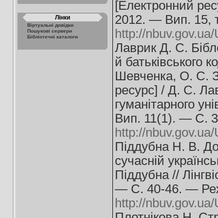
[Електронний ресу
2012. — Вип. 15, 
Лінки
Віртуальні довідки
http://nbuv.gov.
Пошукові сервери
Бібліотечні каталоги
Лаврик Д. С. Біб
й батьківського ко
Шевченка, О. С. 
ресурс] / Д. С. Л
гуманітарного уні
Вип. 11(1). — С. 
http://nbuv.gov.u
Піддубна Н. В. До
сучасній українсь
Піддубна // Лінгв
— С. 40-46. — Ре
http://nbuv.gov.u
Плотнікова Н. Ст