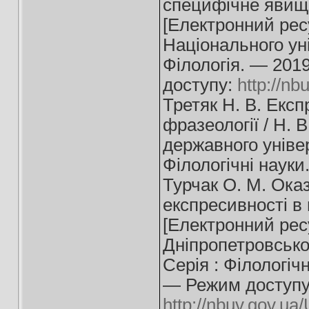
специфічне явище
[Електронний ресу
Національного ун
Філологія. — 201
доступу:
http://n
Третяк Н. В. Екс
фразеології / Н. В
державного універ
Філологічні науки
Турчак О. М. Оказ
експресивності в 
[Електронний ресу
Дніпропетровсько
Серія : Філологіч
— Режим доступу
http://nbuv.gov.u