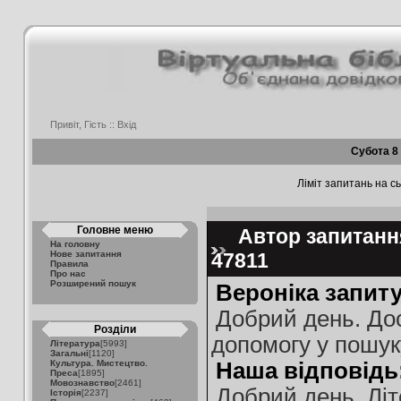
Привіт, Гість ::
Вхід
Субота 8
Ліміт запитань на сь
Головне меню
Автор запитання
На головну
Нове запитання
47811
Правила
Про нас
Розширений пошук
Вероніка запиту
Добрий день. Дос
Розділи
допомогу у пошук
Література
[5993]
Загальні
[1120]
Культура. Мистецтво.
Наша відповідь
Преса
[1895]
Мовознавство
[2461]
Добрий день. Лі
Історія
[2237]