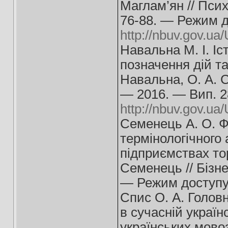
Маглам’ян // Псих
76-88. — Режим д
http://nbuv.gov.u
Навальна М. І. І
позначення дій та
Навальна, О. А. С
— 2016. — Вип. 2
http://nbuv.gov.u
Семенець А. О. Ф
термінологічного
підприємствах тор
Семенець // Бізн
— Режим доступ
Спис О. А. Головн
в сучасній україн
українських мовоз