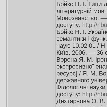
Бойко Н. І. Типи 
літературній мові 
Мовознавство. —
доступу:
http://n
Бойко Н. І. Укра
семантики і функц
наук: 10.02.01 / Н
Київ, 2006. — 36 с
Ворона Я. М. Ірон
експресивної енан
ресурс] / Я. М. В
державного універ
Філологічні науки
доступу:
http://n
Дехтярьова О. В.