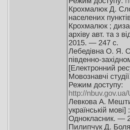
Режим доступу:
h
Крохмалюк Д. Сло
населених пунктів
Крохмалюк ; дизай
архіву авт. та з 
2015. — 247 с.
Лебедівна О. Я. О
південно-західном
[Електронний ресу
Мовознавчі студії
Режим доступу:
http://nbuv.gov.
Левкова А. Мешти,
українській мові]
Однокласник. — 2
Пилипчук Д. Болят