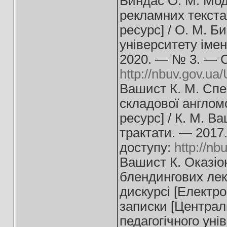
Биндас О. М. Мод
рекламних текста
ресурс] / О. М. Б
університету імен
2020. — № 3. — С
http://nbuv.gov.u
Вашист К. М. Спе
складової англом
ресурс] / К. М. Ва
трактати. — 2017
доступу:
http://n
Вашист К. Оказіо
блендингових ле
дискурсі [Електро
записки [Централ
педагогічного ун