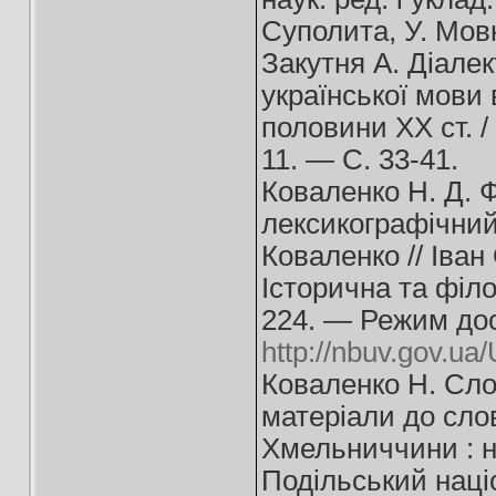
Суполита, У. Мовн
Закутня А. Діалек
української мови 
половини ХХ ст. /
11. — С. 33-41.
Коваленко Н. Д. Ф
лексикографічний 
Коваленко // Іван 
Історична та філо
224. — Режим дос
http://nbuv.gov.u
Коваленко Н. Слов
матеріали до слов.
Хмельниччини : на
Подільський націо