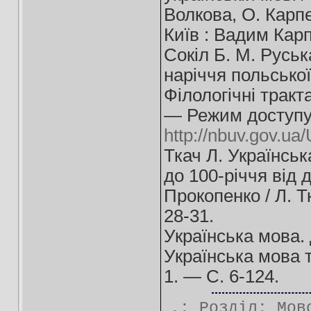
Волкова, О. Карпе
Київ : Вадим Карп
Сокіл Б. М. Руськ
наріччя польської
Філологічні тракт
— Режим доступу
http://nbuv.gov.u
Ткач Л. Українськ
до 100-річчя від
Прокопенко / Л. 
28-31.
Українська мова. Д
Українська мова 
1. — С. 6-124.
.: Розділ:
Мов