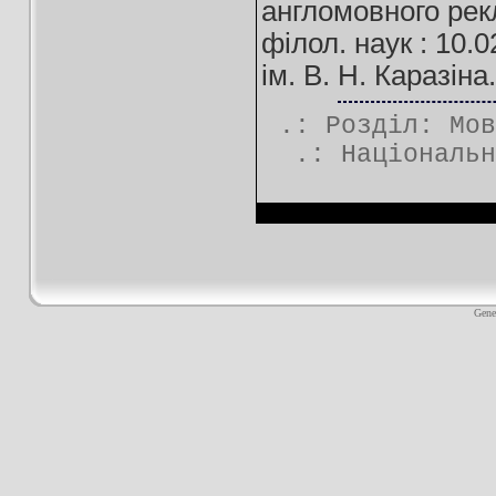
англомовного рекл
філол. наук : 10.0
ім. В. Н. Каразіна
.: Розділ:
Мов
.:
Національн
Gene