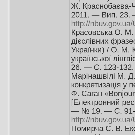
Ж. Краснобаєва-Чо
2011. — Вип. 23.
http://nbuv.gov.u
Красовська О. М.
дієслівних фразео
Українки) / О. М.
української лінгв
26. — С. 123-132.
Марінашвілі М. Д
конкретизація у п
Ф. Саган «Bonjour
[Електронний ресу
— № 19. — С. 91-
http://nbuv.gov.
Помирча С. В. Ек