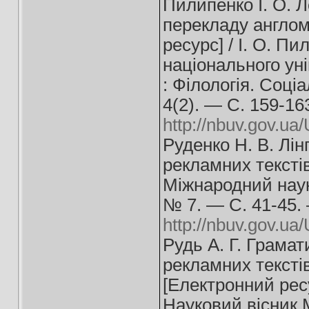
Пилипенко І. О. Л
перекладу англом
ресурс] / І. О. Пи
національного уні
: Філологія. Соці
4(2). — С. 159-1
http://nbuv.gov.u
Руденко Н. В. Лі
рекламних текстів
Міжнародний наук
№ 7. — С. 41-45.
http://nbuv.gov.
Рудь А. Г. Грама
рекламних тексті
[Електронний ресур
Науковий вісник 