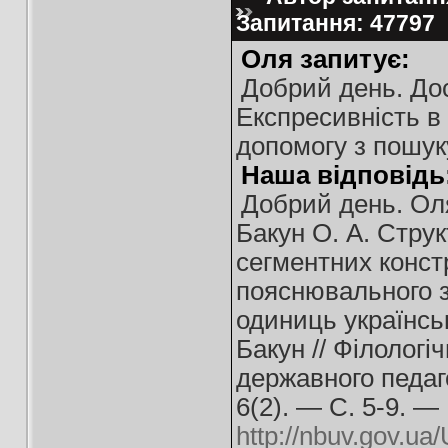
Запитання: 47797
Оля запитує:
Добрий день. Дос
Експресивність в 
допомогу з пошуку
Наша відповідь
Добрий день. Оля
Бакун О. А. Стру
сегментних конст
пояснювального з
одиниць українськ
Бакун // Філологіч
державного педаго
6(2). — С. 5-9. —
http://nbuv.gov.u