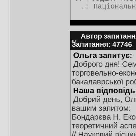
.:
Національн
Автор запитання
Запитання: 47746
Ольга запитує:
Доброго дня! Сем
торговельно-еконо
бакалаврської ро
Наша відповідь
Добрий день, Оль
вашим запитом:
Бондарєва Н. Еко
теоретичний аспе
// Науковий вісни