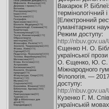
Поза умовами довідки
[463]
Міфологія. Фольклор
[249]
Вакарюк Р. Біблеї
Держава і право
[3125]
Ботаніка.
термінологічний 
Рослинництво
[291]
Інше
[3364]
Тексти книг
[921]
[Електронний ресу
Географія.
Краєзнавство
[1001]
Біологія. Медицина
[679]
гуманітарних наук
Енциклопедії. Словники
[79]
Комп'ютери.
Режим доступу:
Телекомунікації
[723]
Театр. Кінематограф
[170]
Образотворче
http://nbuv.gov.
мистецтво
[288]
Філософія. Релігія
[747]
Зоологія. Тваринництво
[180]
Єщенко Н. О. Бібл
Фізика. Хімія
[479]
Сценарії
[545]
української прози 
Педагогіка. Психологія
[5400]
Техніка. Виробництво
[594]
Математика
[487]
О. Єщенко, Ю. С.
Етика. Естетика
[222]
Астрономія.
Космонавтика
[80]
Міжнародного гума
Екологія. Охорона
природи
[679]
Філологія. — 201
Фізкультура. Спорт
[339]
Освіта
[1746]
Музика
[244]
доступу:
Соціологія
[468]
Економіка. Фінанси
[7482]
http://nbuv.gov.u
Бібліотеки. Архіви
[1488]
Авіація.
Повітроплавство
[80]
Кузенко Г. М. Спі
Туризм
[110]
УДК в бібліотеках для
дітей
[76]
українській мовах
Євродовідка
[4]