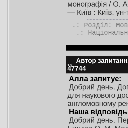
монографія / О. А.
— Київ : Київ. ун-
.: Розділ:
Мов
.:
Національн
Автор запитання
47744
Алла запитує:
Добрий день. Доп
для наукового до
англомовному рек
Наша відповідь
Добрий день. Пер