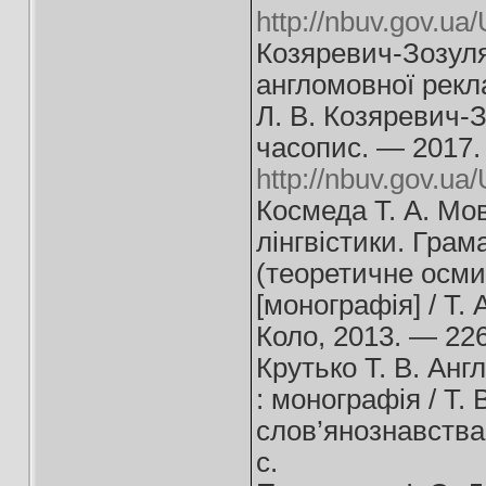
http://nbuv.gov.
Козяревич-Зозуля
англомовної рекла
Л. В. Козяревич-З
часопис. — 2017.
http://nbuv.gov.u
Космеда Т. А. Мов
лінгвістики. Грам
(теоретичне осми
[монографія] / Т.
Коло, 2013. — 226
Крутько Т. В. Ан
: монографія / Т. В
слов’янознавства.
c.