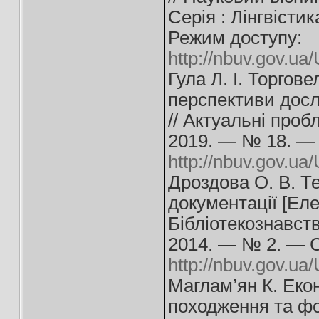
Серія : Лінгвісти
Режим доступу:
http://nbuv.gov.
Гула Л. І. Торгов
перспективи дослі
// Актуальні проб
2019. — № 18. — 
http://nbuv.gov.u
Дроздова О. В. Т
документації [Еле
Бібліотекознавст
2014. — № 2. — С
http://nbuv.gov.u
Маглам’ян К. Екон
походження та фо