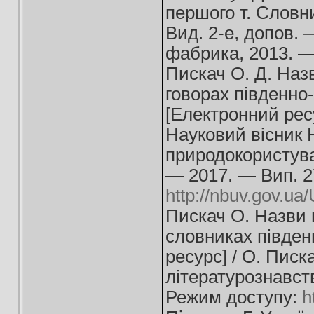
першого т. Словни
Вид. 2-е, допов. 
фабрика, 2013. —
Пискач О. Д. Наз
говорах південно-
[Електронний ресу
Науковий вісник Н
природокористуван
— 2017. — Вип. 2
http://nbuv.gov.ua
Пискач О. Назви 
словниках півден
ресурс] / О. Писк
літературознавст
Режим доступу:
h