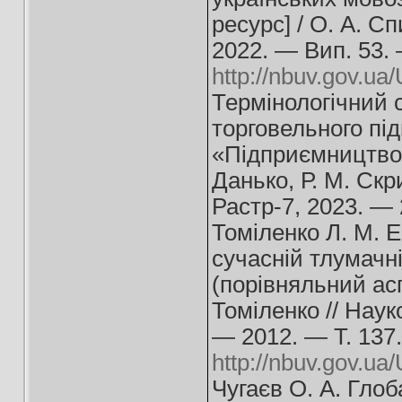
ресурс] / О. А. С
2022. — Вип. 53.
http://nbuv.gov.u
Термінологічний 
торговельного під
«Підприємництво т
Данько, Р. М. Скр
Растр-7, 2023. — 
Томіленко Л. М. Е
сучасній тлумачні
(порівняльний асп
Томіленко // Наук
— 2012. — Т. 137
http://nbuv.gov.
Чугаєв О. А. Глоб