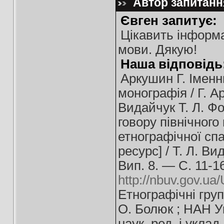
Автор запитання
Євген запитує:
Цікавить інформац
мови. Дякую!
Наша відповідь
Аркушин Г. Іменни
монографія / Г. А
Видайчук Т. Л. Фо
говору північного
етнографічної сп
ресурс] / Т. Л. Ви
Вип. 8. — С. 11-
http://nbuv.gov.ua
Етнографічні груп
О. Болюк ; НАН Ук
наук. ред. і уклад