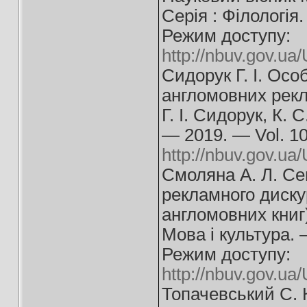
Серія : Філологія
Режим доступу:
http://nbuv.gov.u
Сидорук Г. І. Ос
англомовних рекл
Г. І. Cидорук, К. С.
— 2019. — Vol. 1
http://nbuv.gov.u
Смоляна А. Л. Се
рекламного дискур
англомовних книг)
Мова і культура. 
Режим доступу:
http://nbuv.gov.
Топачевський С. К