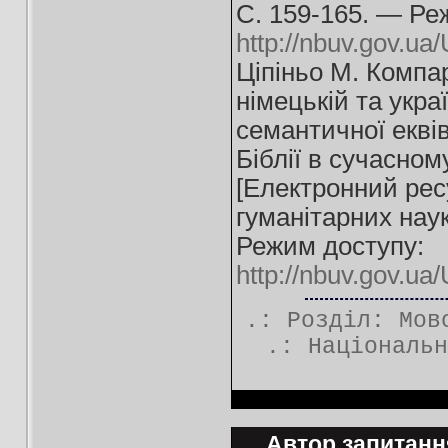
С. 159-165. — Ре
http://nbuv.gov.u
Ціпіньо М. Компа
німецькій та укра
семантичної екві
Біблії в сучасно
[Електронний ресу
гуманітарних наук
Режим доступу:
http://nbuv.gov.
.: Розділ:
Мов
.:
Національн
Автор запитання