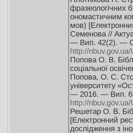
фразеологічних бі
ономастичним ком
мов) [Електронний
Семенова // Акту
— Вип. 42(2). — 
http://nbuv.gov.
Попова О. В. Біб
соціальної освіче
Попова, О. С. Сто
університету «Ост
— 2016. — Вип. 6
http://nbuv.gov.
Решетар О. В. Біб
[Електронний ресу
дослідження з іно