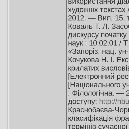
використання діа
художніх текстах 
2012. — Вип. 15, т
Коваль Т. Л. Засо
дискурсу початку X
наук : 10.02.01 /
«Запоріз. нац. ун
Кочукова Н. І. Е
крилатих висловів
[Електронний ресур
[Національного у
: Філологічна. —
доступу:
http://n
Краснобаєва-Чор
класифікація фра
термінів сучасної