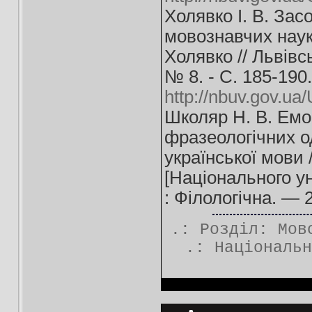
Холявко І. В. Зас
мовознавчих науко
Холявко // Львів
№ 8. - С. 185-190
http://nbuv.gov.u
Школяр Н. В. Емо
фразеологічних од
української мови 
[Національного у
: Філологічна. — 
.: Розділ:
Мов
.:
Національн