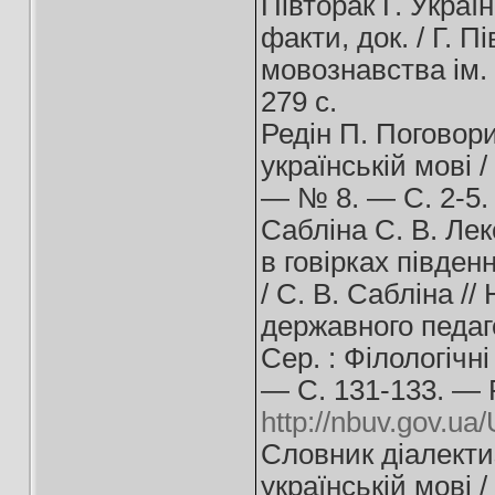
Півторак Г. Україн
факти, док. / Г. П
мовознавства ім. 
279 с.
Редін П. Поговори
українській мові /
— № 8. — С. 2-5.
Сабліна С. В. Лек
в говірках півден
/ С. В. Сабліна /
державного педаго
Сер. : Філологічн
— С. 131-133. — 
http://nbuv.gov.
Словник діалектиз
українській мові /