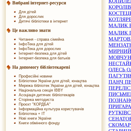
КОПИЛЕ
Вибрані інтернет-ресурси
КОРОЛІ
Для дітей
КОСТЕЦ
Для дорослих
КОТЛЯР
Дитячі бібліотеки в інтернет
МАЛИК 
Це важливо знати
МАЛИК 
МАРТОВ
Читання - справа сімейна
ІнфоТека для дітей
МЕНЗАТЮ
ІнфоТека для дорослих
МИРНИЙ
Інтернет-безпека для дітей
МОВЧУН
Інтернет-безпека для батьків
НЕСТАЙ
На допомогу бібліотекареві
ОЛЕСЬ 
ПАГУТЯ
Професійні новини
Бібліотеки України для дітей, юнацтва
ПАНЧ П
Мережа бібліотек України для дітей, юнацтва
ПЕРЕЛІ
Національна секція IBBY
ПИСЬМЕ
Асоціація дитячих бібліотекарів
ПОЗНАН
Сторінка методиста
Проєкт "КОРДБА"
ПРИГАРА
Інформаційна культура користувачів
РУТКІВ
Бібліотека + IT
СЕНАТО
Нові книги України
Книги обмінного фонду
СКОМАР
СТАРИЦ