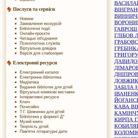
ВАСИЛА
ВІНГРА
Послуги та сервіси
ВИННИЧ
Новини
ВОРОНИ
Замовлення екскурсій
ГАВРОШ
Бібліотечні події
Онлайн-проєкти
ГЛІБОВ 
Читацькі об'єднання
ГРАБОВ
Психологічна служба
ГРЕБІНК
Віртуальна довідка
Версія для слабозорих
ГРИГОРУ
ДАВИДО
Електронні ресурси
ДІМАРО
Електронний каталог
ДНІПРО
Електронна бібліотека
ДОВЖИК
Медіатека
ЗАБІЛА 
Видання бібліотек для дітей
Віртуальні книжкові виставки
ІВАНЕН
Інтерактивні ресурси
ЙОГАНС
Ключ
КАВА ВІ
Почитайко
Т.Г. Шевченко для дітей
КАМІНЧ
Бібліотека у форматі Д°
КИРПА 
Музей книги
КОБИЛЯ
Творчість дітей
Пам'ятні літературні дати
КОЛОМІ