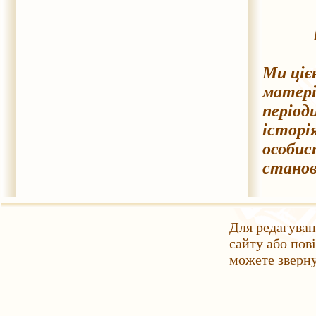
Ми ціє
матері
період
історі
особис
станов
Для редагуван
сайту або пов
можете зверн