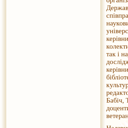
органі
Державн
співпра
науков
універс
керівни
колекти
так і н
дослід
керівн
бібліот
культу
редакто
Бабіч, 
доценти
ветеран