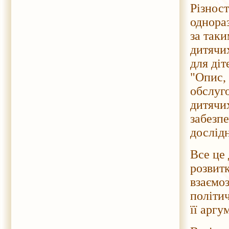
Різнос
однораз
за так
дитячих
для діт
"Опис, 
обслуго
дитячи
забезпе
дослідн
Все це 
розвитк
взаємоз
політи
її аргу