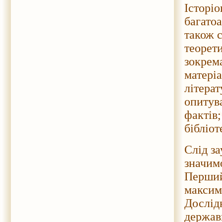
Історі
багато
також 
теорети
зокрема
матері
літерат
опитув
фактів;
бібліот
Слід за
значим
Перший
максима
Дослід
держав