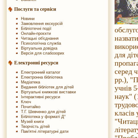
Послуги та сервіси
Новини
Замовлення екскурсій
обслуго
Бібліотечні події
Онлайн-проєкти
назвати
Читацькі об'єднання
Психологічна служба
викорис
Віртуальна довідка
Версія для слабозорих
для діт
пропаг
Електронні ресурси
серед ч
Електронний каталог
Електронна бібліотека
рр.), "
Медіатека
учнів 
Видання бібліотек для дітей
Віртуальні книжкові виставки
наук" (
Інтерактивні ресурси
Ключ
трудово
Почитайко
класів 
Т.Г. Шевченко для дітей
Бібліотека у форматі Д°
"Читац
Музей книги
Творчість дітей
літерат
Пам'ятні літературні дати