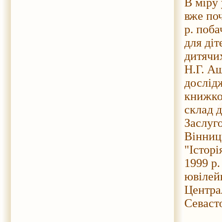
В міру 
вже по
р. поба
для діт
дитячих
Н.Г. Аш
дослідж
книжко
склад д
Заслуго
Вінниць
"Історі
1999 р.
ювілей
Центра
Севасто