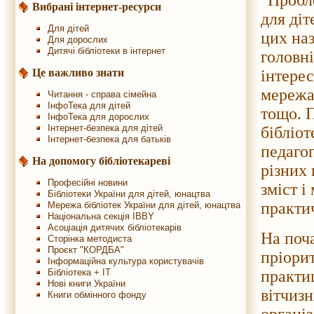
"Пробл
Вибрані інтернет-ресурси
для діт
Для дітей
цих наз
Для дорослих
Дитячі бібліотеки в інтернет
головні
Це важливо знати
інтерес
мережа 
Читання - справа сімейна
ІнфоТека для дітей
тощо. 
ІнфоТека для дорослих
Інтернет-безпека для дітей
бібліот
Інтернет-безпека для батьків
педагог
На допомогу бібліотекареві
різних 
Професійні новини
зміст і
Бібліотеки України для дітей, юнацтва
практи
Мережа бібліотек України для дітей, юнацтва
Національна секція IBBY
Асоціація дитячих бібліотекарів
На поча
Сторінка методиста
Проєкт "КОРДБА"
пріорит
Інформаційна культура користувачів
Бібліотека + IT
практи
Нові книги України
вітчиз
Книги обмінного фонду