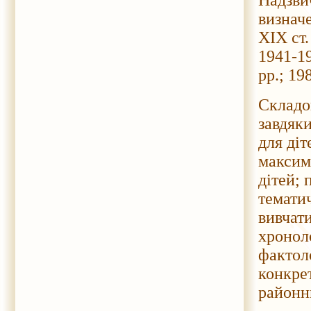
Надзви
визначе
ХІХ ст.
1941-19
рр.; 19
Складо
завдяк
для діт
максима
дітей; 
темати
вивчати
хронол
фактоло
конкрет
районн