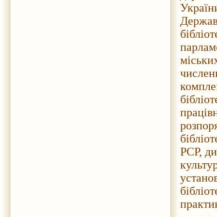
Україн
Державн
бібліот
парламе
міських
числен
компле
бібліот
працівн
розпор
бібліот
РСР, д
культур
устано
бібліот
практик