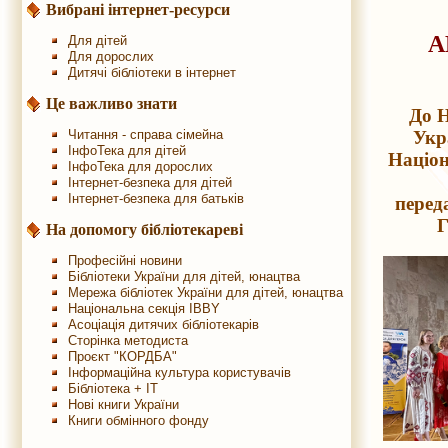
Вибрані інтернет-ресурси
А
Для дітей
Для дорослих
Дитячі бібліотеки в інтернет
Це важливо знати
До Н
Укра
Читання - справа сімейна
ІнфоТека для дітей
Націон
ІнфоТека для дорослих
Інтернет-безпека для дітей
Інтернет-безпека для батьків
перед
Г
На допомогу бібліотекареві
Професійні новини
Бібліотеки України для дітей, юнацтва
Мережа бібліотек України для дітей, юнацтва
Національна секція IBBY
Асоціація дитячих бібліотекарів
Сторінка методиста
Проєкт "КОРДБА"
Інформаційна культура користувачів
Бібліотека + IT
Нові книги України
Книги обмінного фонду