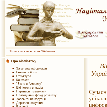
Підписатися на новини бібліотеки
Про бібліотеку
Ві
Загальна інформація
Украї
Режим роботи
Структура
Контакти
"Вікно в Америку"
Бібліотека в медіа
Сучасн
Партнери і меценати
Благодійний фонд розвитку
унікал
Запобігання корупції
Державні закупівлі
цифрові
Вакансії