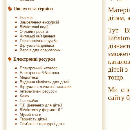
Послуги та сервіси
Матері
дітям, 
Новини
Замовлення екскурсій
Бібліотечні події
Тут В
Онлайн-проєкти
Читацькі об'єднання
Бібліо
Психологічна служба
дізнає
Віртуальна довідка
Версія для слабозорих
зможе
Електронні ресурси
катало
дітей з
Електронний каталог
Електронна бібліотека
тощо.
Медіатека
Видання бібліотек для дітей
Віртуальні книжкові виставки
Ми спо
Інтерактивні ресурси
Ключ
сайту 
Почитайко
Т.Г. Шевченко для дітей
Бібліотека у форматі Д°
Музей книги
Творчість дітей
Пам'ятні літературні дати