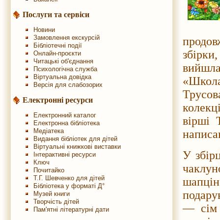
Послуги та сервіси
Новини
Замовлення екскурсій
продов
Бібліотечні події
збірки
Онлайн-проєкти
Читацькі об'єднання
вийшла
Психологічна служба
Віртуальна довідка
«Школа
Версія для слабозорих
Трусов
Електронні ресурси
колекц
Електронний каталог
вірші 
Електронна бібліотека
Медіатека
написа
Видання бібліотек для дітей
Віртуальні книжкові виставки
У збір
Інтерактивні ресурси
Ключ
чаклу
Почитайко
Т.Г. Шевченко для дітей
шапцін
Бібліотека у форматі Д°
подарув
Музей книги
Творчість дітей
— сім 
Пам'ятні літературні дати