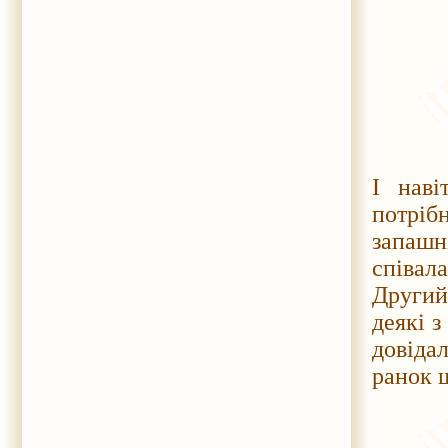
І наві
потріб
запашн
співал
Другий
деякі з
довіда
ранок щ