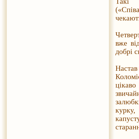
Такі
(«Спів
чекают
Четвер
вже ві
добрі с
Настав
Коломі
цікаво
звичай
залюбк
курку,
капуст
старан