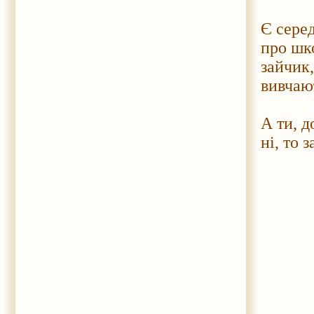
Є сере
про шко
зайчик
вивчаю
А ти, д
ні, то 