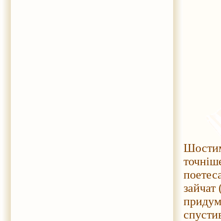
Шостим
точніш
поетес
зайчат 
придум
спустив