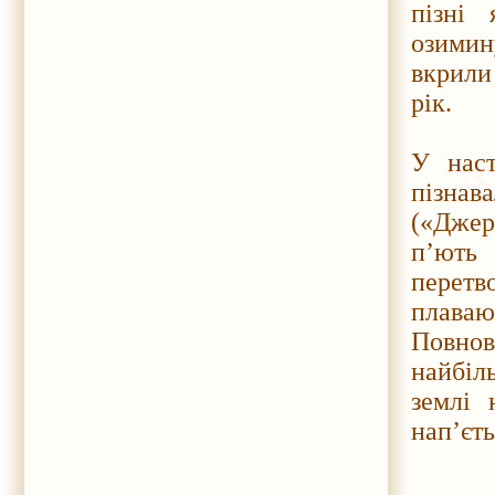
пізні 
озимину
вкрили
рік.
У наст
пізна
(«Джер
п’ють
перетв
плаваю
Повнов
найбіл
землі 
нап’єть