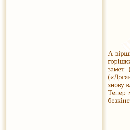
А вірші
горішки
замет 
(«Доган
знову в
Тепер 
безкіне