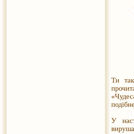
Ти так
прочит
«Чудес
подібн
У нас
вируша