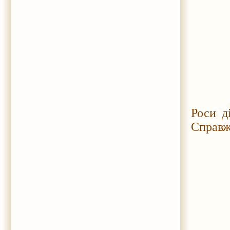
Роси д
Справжн