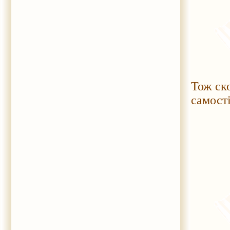
Тож ск
самості