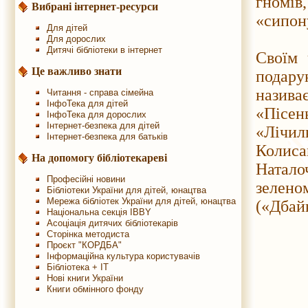
гномів,
Вибрані інтернет-ресурси
«сипону
Для дітей
Для дорослих
Дитячі бібліотеки в інтернет
Своїм 
Це важливо знати
подар
назива
Читання - справа сімейна
ІнфоТека для дітей
«Пісен
ІнфоТека для дорослих
Інтернет-безпека для дітей
«Лічил
Інтернет-безпека для батьків
Колиса
На допомогу бібліотекареві
Натало
Професійні новини
зелено
Бібліотеки України для дітей, юнацтва
Мережа бібліотек України для дітей, юнацтва
(«Дбай
Національна секція IBBY
Асоціація дитячих бібліотекарів
Сторінка методиста
Проєкт "КОРДБА"
Інформаційна культура користувачів
Бібліотека + IT
Нові книги України
Книги обмінного фонду