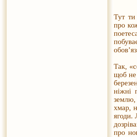
Тут ти
про ко
поетес
побува
обов’яз
Так, «
щоб не
березен
ніжні 
землю,
хмар, н
ягоди.
дозрів
про но