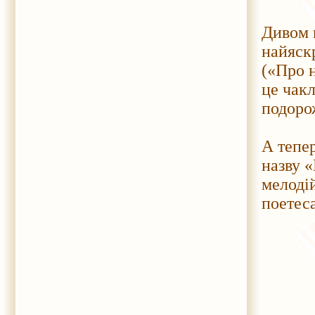
Дивом в
найяск
(«Про 
це чакл
подоро
А тепер
назву 
мелодій
поетеса