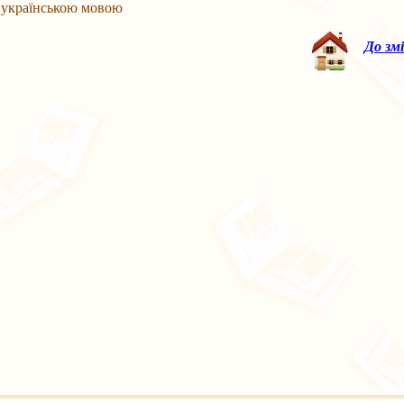
 українською мовою
До зм