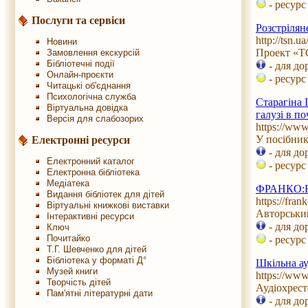
- ресурс
Послуги та сервіси
Розстрілян
http://tsn.u
Новини
Проект «ТС
Замовлення екскурсій
Бібліотечні події
- для до
Онлайн-проєкти
- ресурс
Читацькі об'єднання
Психологічна служба
Старагіна
Віртуальна довідка
галузі в п
Версія для слабозорих
https://ww
У посібник
Електронні ресурси
- для до
Електронний каталог
- ресурс
Електронна бібліотека
Медіатека
ФРАНКО:
Видання бібліотек для дітей
https://fra
Віртуальні книжкові виставки
Авторський
Інтерактивні ресурси
- для до
Ключ
Почитайко
- ресурс
Т.Г. Шевченко для дітей
Бібліотека у форматі Д°
Шкільна ау
Музей книги
https://ww
Творчість дітей
Аудіохрест
Пам'ятні літературні дати
- для до