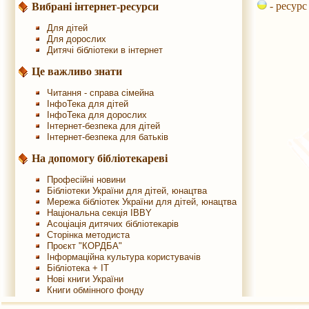
- ресурс
Вибрані інтернет-ресурси
Для дітей
Для дорослих
Дитячі бібліотеки в інтернет
Це важливо знати
Читання - справа сімейна
ІнфоТека для дітей
ІнфоТека для дорослих
Інтернет-безпека для дітей
Інтернет-безпека для батьків
На допомогу бібліотекареві
Професійні новини
Бібліотеки України для дітей, юнацтва
Мережа бібліотек України для дітей, юнацтва
Національна секція IBBY
Асоціація дитячих бібліотекарів
Сторінка методиста
Проєкт "КОРДБА"
Інформаційна культура користувачів
Бібліотека + IT
Нові книги України
Книги обмінного фонду