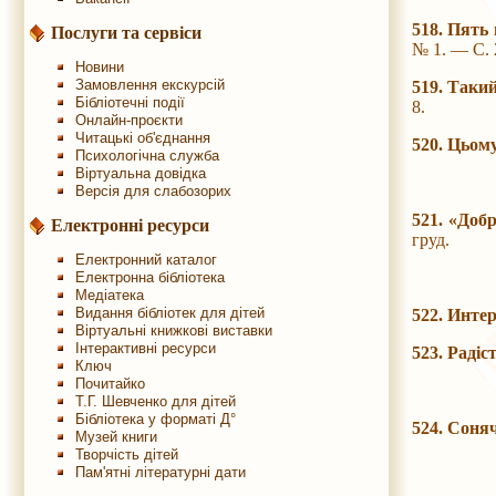
518. Пять
Послуги та сервіси
№ 1. — С. 
Новини
Замовлення екскурсій
519. Таки
Бібліотечні події
8.
Онлайн-проєкти
Читацькі об'єднання
520. Цьом
Психологічна служба
Віртуальна довідка
Версія для слабозорих
521. «Доб
Електронні ресурси
груд.
Електронний каталог
Електронна бібліотека
Медіатека
Видання бібліотек для дітей
522. Инте
Віртуальні книжкові виставки
Інтерактивні ресурси
523. Радіс
Ключ
Почитайко
Т.Г. Шевченко для дітей
Бібліотека у форматі Д°
524. Соня
Музей книги
Творчість дітей
Пам'ятні літературні дати