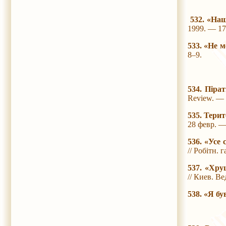
532. «Наш
1999. — 17
533. «Не м
8–9.
534. Піра
Review. — 
535. Тери
28 февр. —
536. «Усе 
// Робітн. 
537. «Хру
// Киев. В
538. «Я б