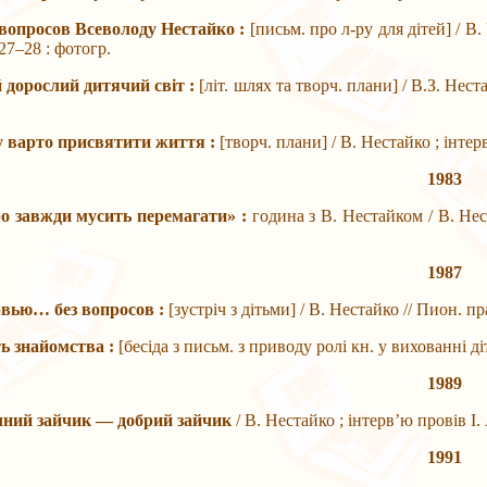
 вопросов Всеволоду Нестайко :
[письм. про л-ру для дітей] / В
27–28 : фотогр.
й дорослий дитячий світ :
[літ. шлях та творч. плани] / В.З. Нес
у варто присвятити життя :
[творч. плани] / В. Нестайко ; інтер
1983
ро завжди мусить перемагати» :
година з В. Нестайком / В. Не
1987
рвью… без вопросов :
[зустріч з дітьми] / В. Нестайко // Пион. 
ть знайомства :
[бесіда з письм. з приводу ролі кн. у вихованні д
1989
чний зайчик — добрий зайчик
/ В. Нестайко ; інтерв’ю провів І
1991