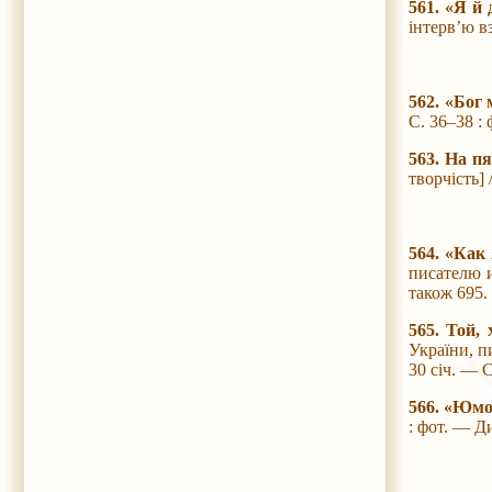
561. «Я й 
інтерв’ю в
562. «Бог 
С. 36–38 : 
563. На п
творчість]
564. «Как
писателю и
також 695.
565. Той, 
України, п
30 січ. — С
566. «Юмо
: фот. — Д