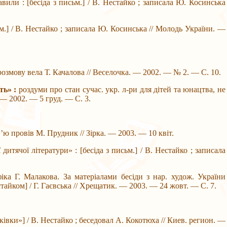
вили : [бесіда з письм.] / В. Нестайко ; записала Ю. Косинська
м.] / В. Нестайко ; записала Ю. Косинська // Молодь України. —
розмову вела Т. Качалова // Веселочка. — 2002. — № 2. — С. 10.
ть» :
роздуми про стан сучас. укр. л-ри для дітей та юнацтва, не
 — 2002. — 5 груд. — С. 3.
в’ю провів М. Прудник // Зірка. — 2003. — 10 квіт.
дитячої літератури» : [бесіда з письм.] / В. Нестайко ; записала
фіка Г. Малакова. За матеріалами бесіди з нар. худож. України
тайком] / Г. Гаєвська // Хрещатик. — 2003. — 24 жовт. — С. 7.
ківки»] / В. Нестайко ; беседовал А. Кокотюха // Киев. регион. —