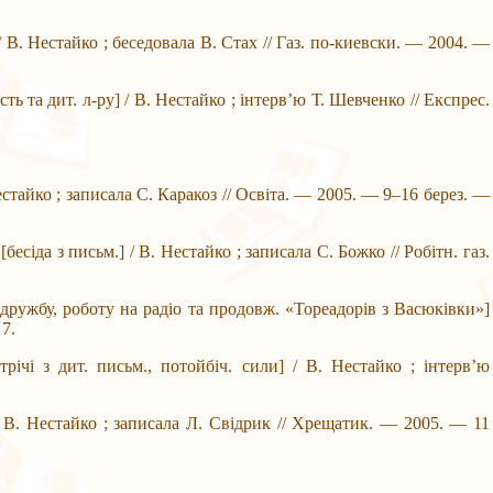
/ В. Нестайко ; беседовала В. Стах // Газ. по-киевски. — 2004. —
ть та дит. л-ру] / В. Нестайко ; інтерв’ю Т. Шевченко // Експрес.
Нестайко ; записала С. Каракоз // Освіта. — 2005. — 9–16 берез. —
есіда з письм.] / В. Нестайко ; записала С. Божко // Робітн. газ.
 дружбу, роботу на радіо та продовж. «Тореадорів з Васюківки»]
 7.
трічі з дит. письм., потойбіч. сили] / В. Нестайко ; інтерв’ю
 / В. Нестайко ; записала Л. Свідрик // Хрещатик. — 2005. — 11