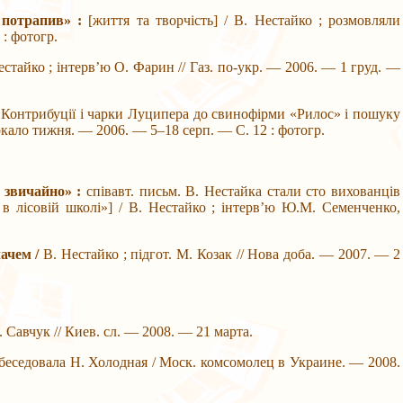
м потрапив» :
[життя та творчість] / В. Нестайко ; розмовляли
: фотогр.
естайко ; інтерв’ю О. Фарин // Газ. по-укр. — 2006. — 1 груд. —
 Контрибуції і чарки Луципера до свинофірми «Рилос» і пошуку
ркало тижня. — 2006. — 5–18 серп. — С. 12 : фотогр.
, звичайно» :
співавт. письм. В. Нестайка стали сто вихованців
 в лісовій школі»] / В. Нестайко ; інтерв’ю Ю.М. Семенченко,
чачем /
В. Нестайко ; підгот. М. Козак // Нова доба. — 2007. — 2
. Савчук // Киев. сл. — 2008. — 21 марта.
 ; беседовала Н. Холодная / Моск. комсомолец в Украине. — 2008.