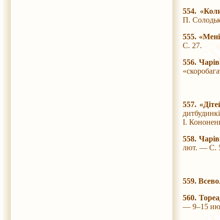
554. «Кол
П. Солодьк
555. «Мені
С. 27.
556. Чарі
«скоробага
557. «Діте
дитбудинкі
І. Кононенк
558. Чарі
лют. — С. 5
559. Всево
560. Тореа
— 9–15 июл