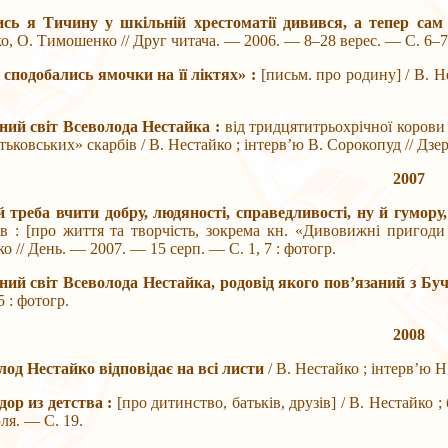
ись я Тичину у шкільній хрестоматії дивився, а тепер са
о, О. Тимошенко // Друг читача. — 2006. — 8–28 верес. — С. 6–7 
 сподобались ямочки на її ліктях» :
[письм. про родину] / В. Н
вний світ Всеволода Нестайка :
від тридцятитрьохрічної корови
тьковських» скарбів / В. Нестайко ; інтерв’ю В. Сорокопуд // Дзе
2007
й треба вчити добру, людяності, справедливості, ну й гумору
в : [про життя та творчість, зокрема кн. «Дивовижні пригоди
о // День. — 2007. — 15 серп. — С. 1, 7 : фотогр.
вний світ Всеволода Нестайка, родовід якого пов’язаний з Бу
 : фотогр.
2008
лод Нестайко відповідає на всі листи
/ В. Нестайко ; інтерв’ю Н
дор из детства :
[про дитинство, батьків, друзів] / В. Нестайко
я. — С. 19.