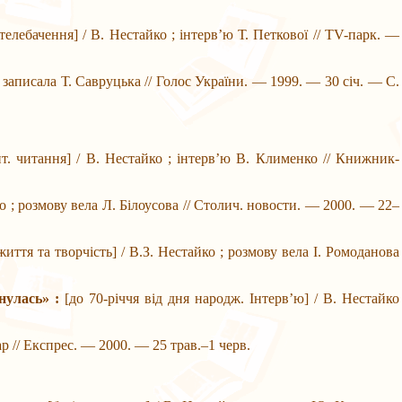
телебачення] / В. Нестайко ; інтерв’ю Т. Петкової // TV-парк. —
 ; записала Т. Савруцька // Голос України. — 1999. — 30 січ. — С.
ит. читання] / В. Нестайко ; інтерв’ю В. Клименко // Книжник-
ко ; розмову вела Л. Білоусова // Столич. новости. — 2000. — 22–
життя та творчість] / В.З. Нестайко ; розмову вела І. Ромоданова
нулась» :
[до 70-річчя від дня народж. Інтерв’ю] / В. Нестайко
ар // Експрес. — 2000. — 25 трав.–1 черв.