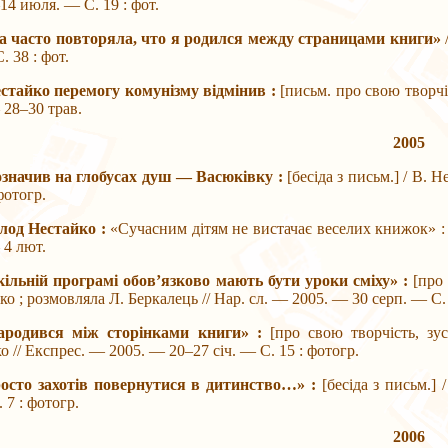
14 июля. — С. 19 : фот.
а часто повторяла, что я родился между страницами книги»
. 38 : фот.
естайко перемогу комунізму відмінив :
[письм. про свою творчіс
28–30 трав.
2005
позначив на глобусах душ — Васюківку :
[бесіда з письм.] / В. 
фотогр.
олод Нестайко :
«Сучасним дітям не вистачає веселих книжок» : [б
 4 лют.
кільній програмі обов’язково мають бути уроки сміху» :
[про
ко ; розмовляла Л. Беркалець // Нар. сл. — 2005. — 30 серп. — С.
ародився між сторінками книги» :
[про свою творчість, зус
о // Експрес. — 2005. — 20–27 січ. — С. 15 : фотогр.
росто захотів повернутися в дитинство…» :
[бесіда з письм.]
 7 : фотогр.
2006