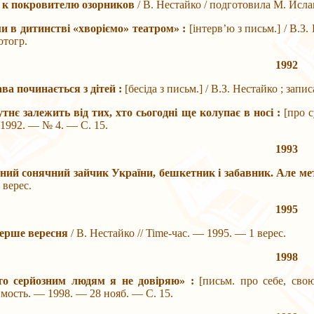
т к покровителю озорников
/ В. Нестайко / подготовила М. Исла
ми в дитинстві «хворіємо» театром» :
[інтерв’ю з письм.] / В.З
отогр.
1992
ва починається з дітей :
[бесіда з письм.] / В.З. Нестайко ; зап
тнє залежить від тих, хто сьогодні ще колупає в носі :
[про с
 1992. — № 4. — С. 15.
1993
вний сонячний зайчик України, бешкетник і забавник. Але ме
 верес.
1995
перше вересня
/ В. Нестайко // Time-час. — 1995. — 1 верес.
1998
то серйозним людям я не довіряю» :
[письм. про себе, свою
имость. — 1998. — 28 нояб. — С. 15.