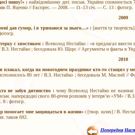
досі пишу!» :
найвідомішому дит. письм. України сповнюється 7
зяв П. Яценко // Експрес. — 2008. — 11–13 січ. — С. 13 : фотогр.
2009
мені дав гумор, і я тримаюся за нього…» :
[життя та творчість
фотогр.
ятерку с хвостиком :
Всеволод Нестайко : «я предлагал ввести 
 / В.З. Нестайко ; беседовала Ю. Щорс // Аргументы и факты в Ук
2010
 я плакал, когда на новогоднем празднике кто-то стащил у 
сполнилось 80 лет / В.З. Нестайко ; беседовала М. Маслий // 
хто не забув дитинство :
чому Всеволод Нестайко не називає с
исьм. напередодні свого 80-річчя розповів у інтерв’ю «УМ» / В.З
. 8 : фотогр.
р помогает мне защищаться в жизни» :
[твор. шлях] / В. Нест
ив. також 692.
Попередня
Нас