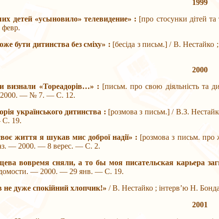
1999
их детей «усыновило» телевидение» :
[про стосунки дітей та 
 февр.
оже бути дитинства без сміху» :
[бесіда з письм.] / В. Нестайко
2000
ти визнали «Тореадорів…» :
[письм. про свою діяльність та д
2000. — № 7. — С. 12.
торія українського дитинства :
[розмова з письм.] / В.З. Нестай
 С. 19.
своє життя я шукав мис доброї надії» :
[розмова з письм. про 
газ. — 2000. — 8 верес. — С. 2.
щева вовремя сняли, а то бы моя писательская карьера заг
едомости. — 2000. — 29 янв. — С. 19.
ув не дуже спокійний хлопчик!»
/ В. Нестайко ; інтерв’ю Н. Бонд
2001