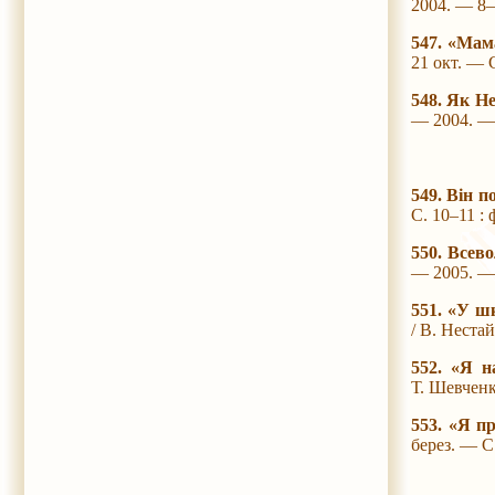
2004. — 8–
547. «Мам
21 окт. — С
548. Як Н
— 2004. — 
549. Він 
С. 10–11 : 
550. Всев
— 2005. —
551. «У ш
/ В. Нестай
552. «Я н
Т. Шевченк
553. «Я п
берез. — С.