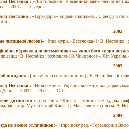
олод Нестайко :
«Дистильовані» відмінники мене ніколи не ціка
газ. — 2001. — 16 серп.
олод Нестайко :
«Тореадорів» видали підпільно…: [бесіда з пись
квіт.
2002
аю читацької любові» :
[про журн. «Веселочка»] / В. Нестайко ; 
цінніша відзнака для письменника — якщо його твори читаю
прізвищ / В. Нестайко ; розмовляв Ю. Чикирисов // Літ. Україна.
2003
кий вигадник :
[письм. про своє дитинство] / В. Нестайко ; інтер
олод Нестайко :
«Незалежність України залежить від української 
/ День. — 2003. — 29 січ. — С. 6.
лене дитинство :
[про вист. «Київ у грізний час» худож.-гра
им, заст. дир. Музею історії Києва Д. Малаковим та письм. В. Нес
2004
огда не любил отличников!» :
[про нову ред. «Тореадорів з Васю