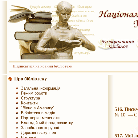
Підписатися на новини бібліотеки
Про бібліотеку
Загальна інформація
Режим роботи
Структура
Контакти
"Вікно в Америку"
516. Пись
Бібліотека в медіа
№ 10. — С.
Партнери і меценати
Благодійний фонд розвитку
Запобігання корупції
Державні закупівлі
517. Мої л
Вакансії