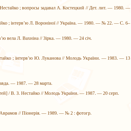
. Нестайко ; вопросы задавал А. Костецкий // Дет. лит. — 1980. —
тайко ; інтерв’ю Л. Вороніної // Україна. — 1980. — № 22. — С. 6–
в’ю вела Л. Вахніна // Зірка. — 1980. — 24 січ.
стайко ; інтерв’ю Ю. Луканова // Молодь України. — 1983. — 13
правда. — 1987. — 28 марта.
ітей] / В. З. Нестайко // Молодь України. — 1987. — 20 серп.
. Аврамов // Піонерія. — 1989. — № 2 : фотогр.