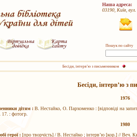
Наша адреса:
03190, Київ, вул
Пошук по сайту
Бесіди, інтерв’ю з письменником
Бесіди, інтерв’ю з 
1976
менники дітям :
В. Нестайко, О. Пархоменко : [відповіді на запит
 17. : фотогр.
1980
юбі герої :
[про творчість] / В. Нестайко ; інтерв’ю [кор.] // Веч. 