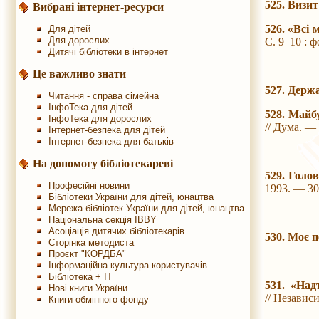
525. Визи
Вибрані інтернет-ресурси
526. «Всі 
Для дітей
Для дорослих
С. 9–10 : ф
Дитячі бібліотеки в інтернет
Це важливо знати
527. Держа
Читання - справа сімейна
ІнфоТека для дітей
528. Майбу
ІнфоТека для дорослих
// Дума. —
Інтернет-безпека для дітей
Інтернет-безпека для батьків
На допомогу бібліотекареві
529. Голо
Професійні новини
1993. — 30
Бібліотеки України для дітей, юнацтва
Мережа бібліотек України для дітей, юнацтва
Національна секція IBBY
Асоціація дитячих бібліотекарів
530. Моє 
Сторінка методиста
Проєкт "КОРДБА"
Інформаційна культура користувачів
Бібліотека + IT
531. «Над
Нові книги України
// Независ
Книги обмінного фонду