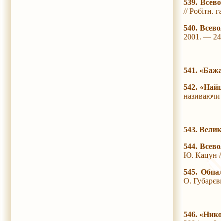
539. Всев
// Робітн. 
540. Всев
2001. — 24 
541. «Баж
542. «Най
називаючи 
543. Вели
544. Всев
Ю. Кацун /
545. Обпа
О. Губарєв
546. «Ник