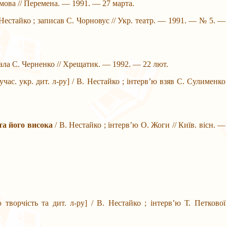
мова // Перемена. — 1991. — 27 марта.
. Нестайко ; записав С. Чорновус // Укр. театр. — 1991. — № 5. —
исала С. Черненко // Хрещатик. — 1992. — 22 лют.
учас. укр. дит. л-ру] / В. Нестайко ; інтерв’ю взяв С. Сулименко
та його висока
/ В. Нестайко ; інтерв’ю О. Жоги // Київ. вісн. —
 творчість та дит. л-ру] / В. Нестайко ; інтерв’ю Т. Петкової