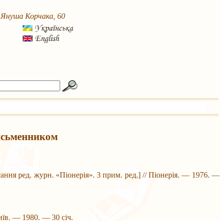
. Януша Корчака, 60
письменником
ання ред. журн. «Піонерія». 3 прим. ред.] // Піонерія. — 1976. —
Київ. — 1980. — 30 січ.