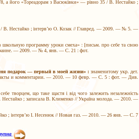
8, а його «Тореадорам з Васюківки» — рівно 35 / В. Нестайко ;
] / В. Нестайко ; інтерв’ю О. Козак // Главред. — 2009. — № 5. —
в школьную программу уроки смеха» : [письм. про себе та свою
раине. — 2009. — № 4, янв. — С. 21 : фот.
меня подарок — первый в моей жизни» :
знаменитому укр. дет.
Факты и комментарии. — 2010. — 10 февр. — С. 5 : фот. — Див.
ебе творцем, що таке щастя і від чого залежить незалежність
. Нестайко ; записала В. Клименко // Україна молода. — 2010. —
айко ; інтерв’ю І. Несенюк // Новая газ. — 2010. — 26 янв. — С. 7
тупна