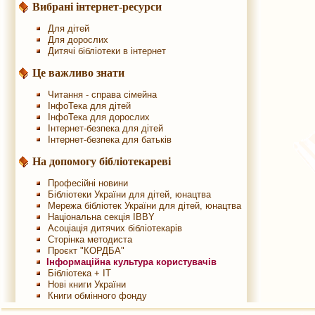
Вибрані інтернет-ресурси
Для дітей
Для дорослих
Дитячі бібліотеки в інтернет
Це важливо знати
Читання - справа сімейна
ІнфоТека для дітей
ІнфоТека для дорослих
Інтернет-безпека для дітей
Інтернет-безпека для батьків
На допомогу бібліотекареві
Професійні новини
Бібліотеки України для дітей, юнацтва
Мережа бібліотек України для дітей, юнацтва
Національна секція IBBY
Асоціація дитячих бібліотекарів
Сторінка методиста
Проєкт "КОРДБА"
Інформаційна культура користувачів
Бібліотека + IT
Нові книги України
Книги обмінного фонду