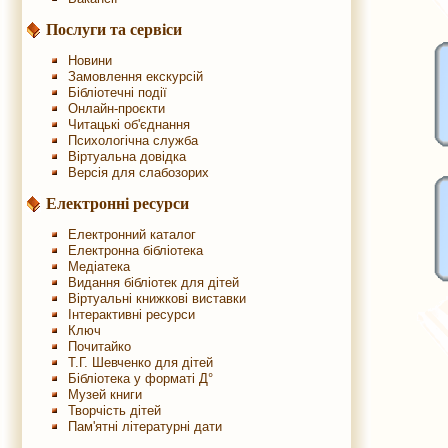
Послуги та сервіси
Новини
Замовлення екскурсій
Бібліотечні події
Онлайн-проєкти
Читацькі об'єднання
Психологічна служба
Віртуальна довідка
Версія для слабозорих
Електронні ресурси
Електронний каталог
Електронна бібліотека
Медіатека
Видання бібліотек для дітей
Віртуальні книжкові виставки
Інтерактивні ресурси
Ключ
Почитайко
Т.Г. Шевченко для дітей
Бібліотека у форматі Д°
Музей книги
Творчість дітей
Пам'ятні літературні дати